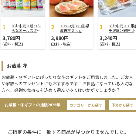
＜お中元＞新つぶ
＜お中元＞山形県
＜お中元＞＜銀
らなオールスター
産白桃２ｋｇ
千疋屋＞銀座ゼ
ズ
ー９個
3,780円
3,980円
3,240円
(送料・税込)
(送料・税込)
(送料・税込)
お歳暮 花
お歳暮・冬ギフトにぴったりな花のギフトをご用意しました。ご友人
や家族へのプレゼントにもおすすめです！お世話になっている大切な
方へ、感謝の気持ちを込めて選んでみてはいかがでしょうか？
カテゴリーから探す
予算から探す
お歳暮・冬ギフトの通販
2026年
ご指定の条件に一致する商品が見つかりませんでした。