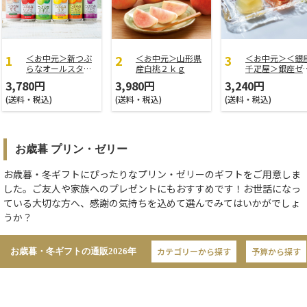
＜お中元＞新つぶ
＜お中元＞山形県
＜お中元＞＜銀
らなオールスター
産白桃２ｋｇ
千疋屋＞銀座ゼ
ズ
ー９個
3,780円
3,980円
3,240円
(送料・税込)
(送料・税込)
(送料・税込)
お歳暮 プリン・ゼリー
お歳暮・冬ギフトにぴったりなプリン・ゼリーのギフトをご用意しま
した。ご友人や家族へのプレゼントにもおすすめです！お世話になっ
ている大切な方へ、感謝の気持ちを込めて選んでみてはいかがでしょ
うか？
カテゴリーから探す
予算から探す
お歳暮・冬ギフトの通販
2026年