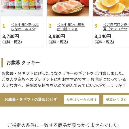
＜お中元＞新つぶ
＜お中元＞山形県
＜ご自宅用＞夏
らなオールスター
産白桃２ｋｇ
夏（ナツコナツ
ズ
家庭用３ｋｇ
3,780円
3,980円
3,140円
(送料・税込)
(送料・税込)
(送料・税込)
お歳暮 クッキー
お歳暮・冬ギフトにぴったりなクッキーのギフトをご用意しました。
ご友人や家族へのプレゼントにもおすすめです！お世話になっている
大切な方へ、感謝の気持ちを込めて選んでみてはいかがでしょうか？
カテゴリーから探す
予算から探す
お歳暮・冬ギフトの通販
2026年
ご指定の条件に一致する商品が見つかりませんでした。