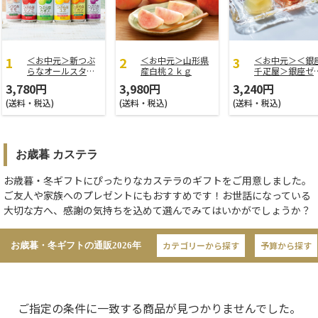
＜お中元＞新つぶ
＜お中元＞山形県
＜お中元＞＜銀
らなオールスター
産白桃２ｋｇ
千疋屋＞銀座ゼ
ズ
ー９個
3,780円
3,980円
3,240円
(送料・税込)
(送料・税込)
(送料・税込)
お歳暮 カステラ
お歳暮・冬ギフトにぴったりなカステラのギフトをご用意しました。
ご友人や家族へのプレゼントにもおすすめです！お世話になっている
大切な方へ、感謝の気持ちを込めて選んでみてはいかがでしょうか？
カテゴリーから探す
予算から探す
お歳暮・冬ギフトの通販
2026年
ご指定の条件に一致する商品が見つかりませんでした。