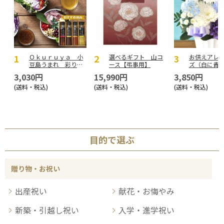
Ｏｋｕｒｕｙａ 小
選べるギフト 山コ
お供えアレン
豆島うまれ 彩りド
ース【弔事用】
ズ（白に青
レッシングセットＡ
入れて）
3,030円
15,990円
3,850円
【弔事用】
(送料・税込)
(送料・税込)
(送料・税込)
目的で選ぶ
贈り物・お祝い
出産祝い
献花・お悔やみ
新築・引越し祝い
入学・進学祝い