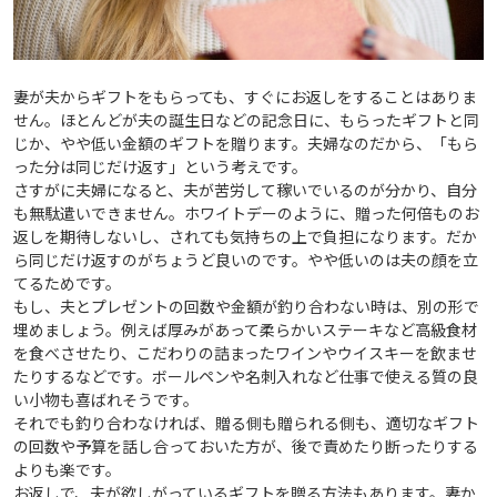
妻が夫からギフトをもらっても、すぐにお返しをすることはありま
せん。ほとんどが夫の誕生日などの記念日に、もらったギフトと同
じか、やや低い金額のギフトを贈ります。夫婦なのだから、「もら
った分は同じだけ返す」という考えです。
さすがに夫婦になると、夫が苦労して稼いでいるのが分かり、自分
も無駄遣いできません。ホワイトデーのように、贈った何倍ものお
返しを期待しないし、されても気持ちの上で負担になります。だか
ら同じだけ返すのがちょうど良いのです。やや低いのは夫の顔を立
てるためです。
もし、夫とプレゼントの回数や金額が釣り合わない時は、別の形で
埋めましょう。例えば厚みがあって柔らかいステーキなど高級食材
を食べさせたり、こだわりの詰まったワインやウイスキーを飲ませ
たりするなどです。ボールペンや名刺入れなど仕事で使える質の良
い小物も喜ばれそうです。
それでも釣り合わなければ、贈る側も贈られる側も、適切なギフト
の回数や予算を話し合っておいた方が、後で責めたり断ったりする
よりも楽です。
お返しで、夫が欲しがっているギフトを贈る方法もあります。妻か