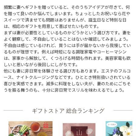
頻繁に妻へギフトを贈っていると、そのうちアイデアが尽きて、何
を贈って良いのか悩んでしまいます。ちょっとしたお祝いなら花や
スイーツで済ませても問題はありませんが、誕生日など特別な日
は、相応のギフトを用意して喜ばせたいものです。
まずは妻が必要性としているものかどうかという選び方です。妻を
よく観察して、不自由していることはないか確認してみましょう。
不自由は感じているけれど、買うには手が届かないから我慢してい
るものが理想です。例えば時短になる調理家電やコーヒーマシン
は、家事から解放して、くつろげる時間も作れます。美容家電も欲
しいと思いながら後回しにしがちです。
他にも妻に非日常を体験させる選び方もあります。エステのフルコ
ース、ナイトクルージングなどです。ひととき特別扱いされている
喜びを実感できます。滅多に料理をしない夫が、妻のためにごちそ
うを振る舞うのも、十分に非日常でスリルを味わえるでしょう。
ギフトストア 総合ランキング