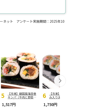
ネット アンケート実施期間：2025年10
【冷凍】韓国風海苔巻
【冷凍】新潟名物くる
キンパ（牛肉と野菜ナ
み入り太巻Ｆ
ムル）F
1,517円
1,750円