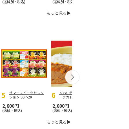
(送料別・税込)
(送料別・税込)
もっと見る▶
サマースイーツセレク
＜お中元＞日本和牛ビ
＜お中元＞
ション SSP-20
ーフカレーセット
シャルパン
トー・キュ
2,800円
2,800円
2,960円
(送料・税込)
(送料・税込)
(送料・税込)
もっと見る▶