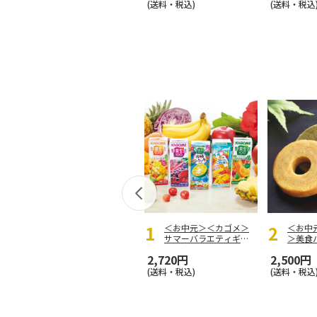
(送料・税込)
(送料・税込
＜お中元＞＜カゴメ＞
＜お中
サマーバラエティギフ
＞美食
ト Ａ
ン Ａ
2,720円
2,500円
(送料・税込)
(送料・税込