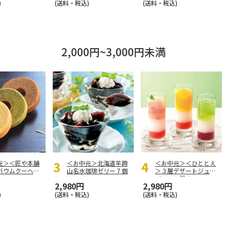
)
(送料・税込)
(送料・税込)
2,000円~3,000円未満
元＞＜匠や本舗
＜お中元＞北海道羊蹄
＜お中元＞＜ひととえ
バウムクーヘ
山名水珈琲ゼリー７個
＞３層デザートジュレ
パフェ～国産フルー
…
2,980円
2,980円
)
(送料・税込)
(送料・税込)