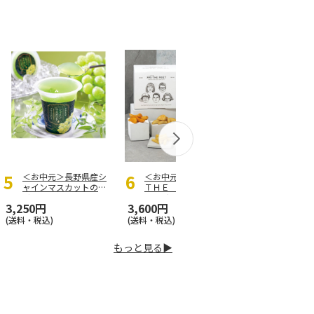
＜お中元＞長野県産シ
＜お中元＞＜ＡＮＤ
＜お中元＞
ャインマスカットのゼ
ＴＨＥ ＦＲＩＥＴ＞
特級品 Ａ
リー
ドライフリット５種
…
3,250円
3,600円
3,260円
(送料・税込)
(送料・税込)
(送料・税込)
もっと見る▶