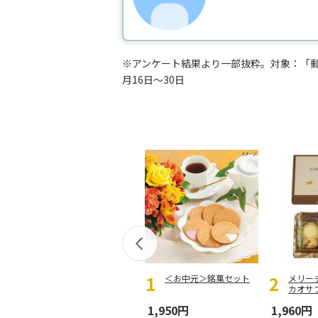
※アンケート結果より一部抜粋。対象：「郵
月16日～30日
＜お中元＞銘菓セット
メリー
カオサブ
A-I
1,950円
1,960円