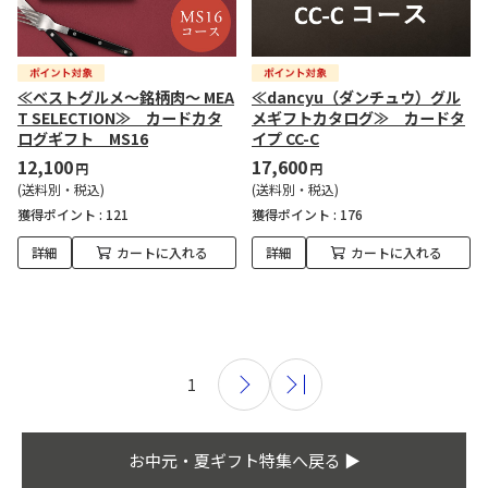
≪ベストグルメ～銘柄肉～ MEA
≪dancyu（ダンチュウ）グル
T SELECTION≫ カードカタ
メギフトカタログ≫ カードタ
ログギフト MS16
イプ CC-C
12,100
17,600
円
円
(送料別・税込)
(送料別・税込)
獲得ポイント :
121
獲得ポイント :
176
詳細
カートに入れる
詳細
カートに入れる
1
お中元・夏ギフト特集へ戻る ▶