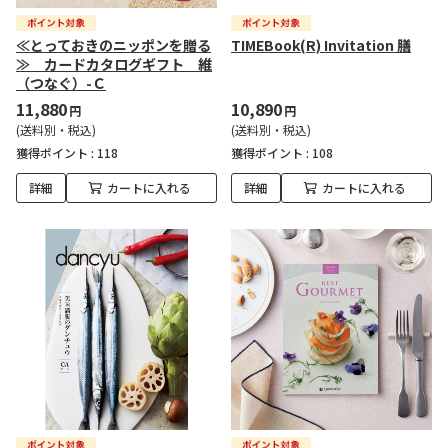
≪とっておきのニッポンを贈る
TIMEBook(R) Invitation 膳
≫ カードカタログギフト 維
（つなぐ）-Ｃ
11,880
10,890
円
円
(送料別・税込)
(送料別・税込)
獲得ポイント :
118
獲得ポイント :
108
詳細
カートに入れる
詳細
カートに入れる