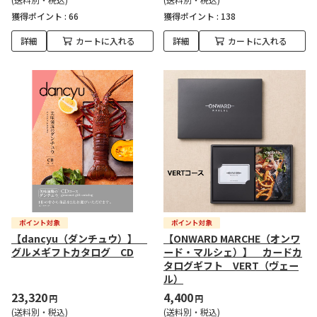
獲得ポイント :
66
獲得ポイント :
138
詳細
カートに入れる
詳細
カートに入れる
【dancyu（ダンチュウ）】
【ONWARD MARCHE（オンワ
グルメギフトカタログ CD
ード・マルシェ）】 カードカ
タログギフト VERT（ヴェー
ル）
23,320
4,400
円
円
(送料別・税込)
(送料別・税込)