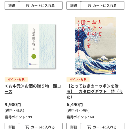
詳細
カートに入れる
詳細
カートに入れる
＜お中元＞お酒の贈り物 醸コ
【とっておきのニッポンを贈
ース
る】 カタログギフト 詩（う
た）
9,900
6,490
円
円
(送料・税込)
(送料別・税込)
獲得ポイント :
99
獲得ポイント :
64
詳細
カートに入れる
詳細
カートに入れる