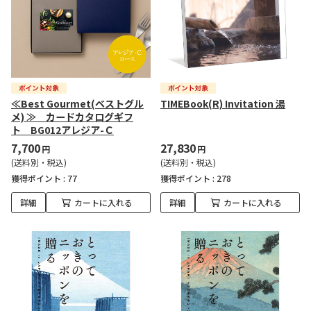
≪Best Gourmet(ベストグル
TIMEBook(R) Invitation 湯
メ) ≫ カードカタログギフ
ト BG012アレジア-Ｃ
7,700
27,830
円
円
(送料別・税込)
(送料別・税込)
獲得ポイント :
77
獲得ポイント :
278
詳細
カートに入れる
詳細
カートに入れる