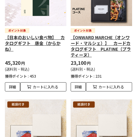
【日本のおいしい食べ物】 カ
【ONWARD MARCHE（オンワ
タログギフト 唐金（からか
ード・マルシェ）】 カードカ
ね）
タログギフト PLATINE（プラ
ティーヌ）
45,320
23,100
円
円
(送料別・税込)
(送料別・税込)
獲得ポイント :
453
獲得ポイント :
231
詳細
カートに入れる
詳細
カートに入れる