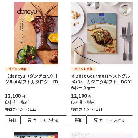
【dancyu（ダンチュウ）】
≪Best Gourmet(ベストグル
グルメギフトカタログ CB
メ) ≫ カタログギフト BG01
6ボーヴォー
12,100
12,100
円
円
(送料別・税込)
(送料別・税込)
獲得ポイント :
121
獲得ポイント :
121
詳細
カートに入れる
詳細
カートに入れる