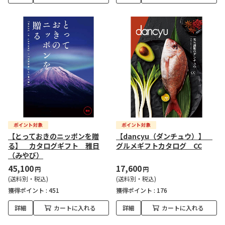
【とっておきのニッポンを贈
【dancyu（ダンチュウ）】
る】 カタログギフト 雅日
グルメギフトカタログ CC
（みやび）
45,100
17,600
円
円
(送料別・税込)
(送料別・税込)
獲得ポイント :
451
獲得ポイント :
176
詳細
カートに入れる
詳細
カートに入れる