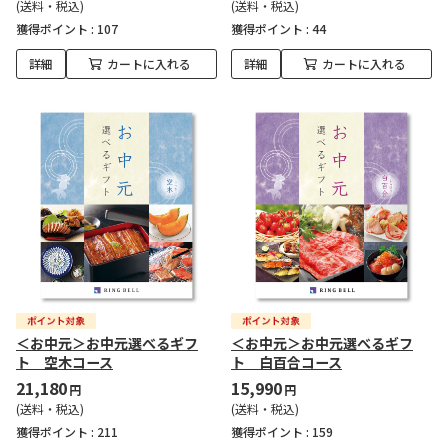
(送料・税込)
(送料・税込)
獲得ポイント :
107
獲得ポイント :
44
詳細
カートに入れる
詳細
カートに入れる
＜お中元＞お中元選べるギフ
＜お中元＞お中元選べるギフ
ト 空木コース
ト 白百合コース
21,180
15,990
円
円
(送料・税込)
(送料・税込)
獲得ポイント :
211
獲得ポイント :
159