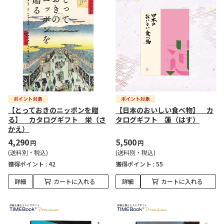
【とっておきのニッポンを贈
【日本のおいしい食べ物】 カ
る】 カタログギフト 栄（さ
タログギフト 蓮（はす）
かえ）
4,290
5,500
円
円
(送料別・税込)
(送料別・税込)
獲得ポイント :
42
獲得ポイント :
55
詳細
カートに入れる
詳細
カートに入れる