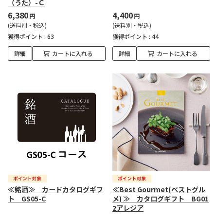
（うた）-Ｃ
6,380
4,400
円
円
(送料別・税込)
(送料別・税込)
獲得ポイント :
63
獲得ポイント :
44
詳細
カートに入れる
詳細
カートに入れる
≪銘酒≫ カードカタログギフ
≪Best Gourmet(ベストグル
ト GS05-C
メ) ≫ カタログギフト BG01
2アレジア