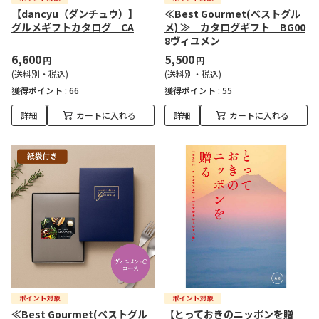
【dancyu（ダンチュウ）】
≪Best Gourmet(ベストグル
グルメギフトカタログ CA
メ) ≫ カタログギフト BG00
8ヴィユメン
6,600
5,500
円
円
(送料別・税込)
(送料別・税込)
獲得ポイント :
66
獲得ポイント :
55
詳細
カートに入れる
詳細
カートに入れる
≪Best Gourmet(ベストグル
【とっておきのニッポンを贈