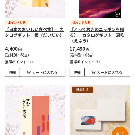
【日本のおいしい食べ物】 カ
【とっておきのニッポンを贈
タログギフト 橙（だいだい）
る】 カタログギフト 恵吹
（えふう）
4,400
17,490
円
円
(送料別・税込)
(送料別・税込)
獲得ポイント :
44
獲得ポイント :
174
詳細
カートに入れる
詳細
カートに入れる