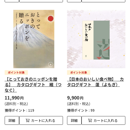
【とっておきのニッポンを贈
【日本のおいしい食べ物】 カ
る】 カタログギフト 維（つ
タログギフト 蓬（よもぎ）
なぐ）
11,990
9,900
円
円
(送料別・税込)
(送料別・税込)
獲得ポイント :
119
獲得ポイント :
99
詳細
カートに入れる
詳細
カートに入れる