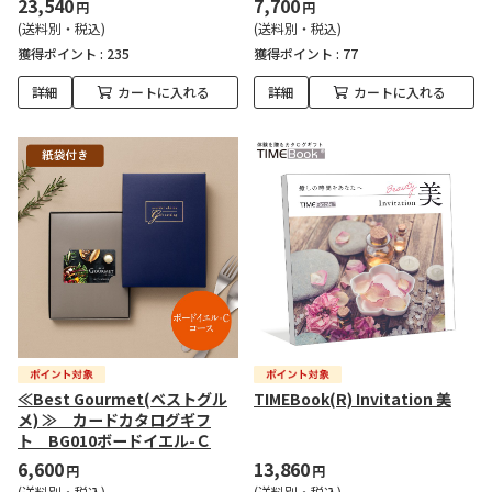
23,540
7,700
円
円
(送料別・税込)
(送料別・税込)
獲得ポイント :
235
獲得ポイント :
77
詳細
カートに入れる
詳細
カートに入れる
≪Best Gourmet(ベストグル
TIMEBook(R) Invitation 美
メ) ≫ カードカタログギフ
ト BG010ボードイエル-Ｃ
6,600
13,860
円
円
(送料別・税込)
(送料別・税込)