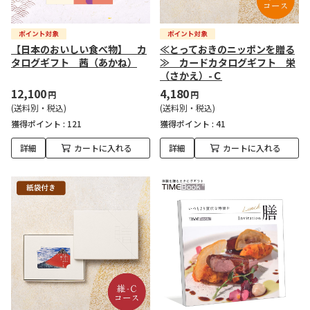
【日本のおいしい食べ物】 カ
≪とっておきのニッポンを贈る
タログギフト 茜（あかね）
≫ カードカタログギフト 栄
（さかえ）-Ｃ
12,100
4,180
円
円
(送料別・税込)
(送料別・税込)
獲得ポイント :
121
獲得ポイント :
41
詳細
カートに入れる
詳細
カートに入れる