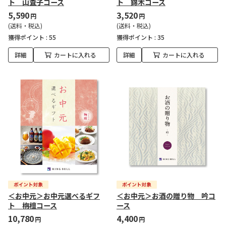
ト 山査子コース
ト 錦木コース
5,590
3,520
円
円
(送料・税込)
(送料・税込)
獲得ポイント :
55
獲得ポイント :
35
詳細
カートに入れる
詳細
カートに入れる
＜お中元＞お中元選べるギフ
＜お中元＞お酒の贈り物 吟コ
ト 栴檀コース
ース
10,780
4,400
円
円