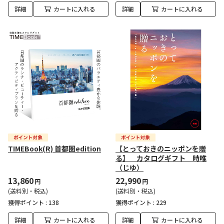
詳細
カートに入れる
詳細
カートに入れる
TIMEBook(R) 首都圏edition
【とっておきのニッポンを贈
る】 カタログギフト 時唯
（じゆ）
13,860
22,990
円
円
(送料別・税込)
(送料別・税込)
獲得ポイント :
138
獲得ポイント :
229
詳細
カートに入れる
詳細
カートに入れる