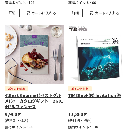
獲得ポイント :
121
獲得ポイント :
66
詳細
カートに入れる
詳細
カートに入れる
≪Best Gourmet(ベストグル
TIMEBook(R) Invitation 遊
メ) ≫ カタログギフト BG01
4セルヴァンテス
9,900
13,860
円
円
(送料別・税込)
(送料別・税込)
獲得ポイント :
99
獲得ポイント :
138