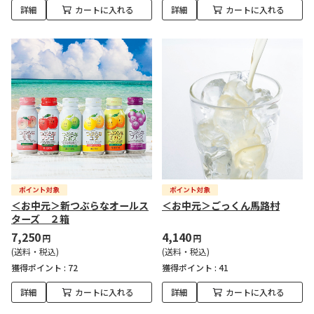
詳細
カートに入れる
詳細
カートに入れる
＜お中元＞新つぶらなオールス
＜お中元＞ごっくん馬路村
ターズ ２箱
7,250
4,140
円
円
(送料・税込)
(送料・税込)
獲得ポイント :
72
獲得ポイント :
41
詳細
カートに入れる
詳細
カートに入れる