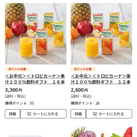
＜お中元＞＜トロピカーナ＞果
＜お中元＞＜トロピカーナ＞果
汁１００％飲料ギフト １６本
汁１００％飲料ギフト １２本
3,300
2,600
円
円
(送料・税込)
(送料・税込)
獲得ポイント :
33
獲得ポイント :
26
詳細
カートに入れる
詳細
カートに入れる