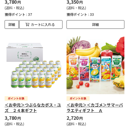
3,780
3,350
円
円
(送料・税込)
(送料・税込)
獲得ポイント :
37
獲得ポイント :
33
詳細
カートに入れる
詳細
＜お中元＞つぶらなカボス・ユ
＜お中元＞＜カゴメ＞サマーバ
ズ ２４本ギフト
ラエティギフト Ａ
3,780
2,720
円
円
(送料・税込)
(送料・税込)