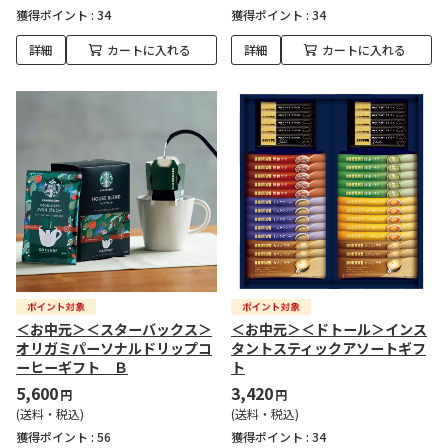
獲得ポイント :
34
獲得ポイント :
34
詳細
カートに入れる
詳細
カートに入れる
＜お中元＞＜スターバックス＞
＜お中元＞＜ドトール＞インス
オリガミパーソナルドリップコ
タントスティックアソートギフ
ーヒーギフト Ｂ
ト
5,600
3,420
円
円
(送料・税込)
(送料・税込)
獲得ポイント :
56
獲得ポイント :
34