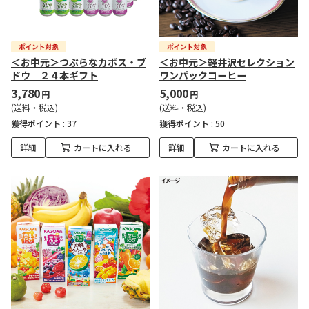
＜お中元＞つぶらなカボス・ブ
＜お中元＞軽井沢セレクション
ドウ ２４本ギフト
ワンパックコーヒー
3,780
5,000
円
円
(送料・税込)
(送料・税込)
獲得ポイント :
37
獲得ポイント :
50
詳細
カートに入れる
詳細
カートに入れる