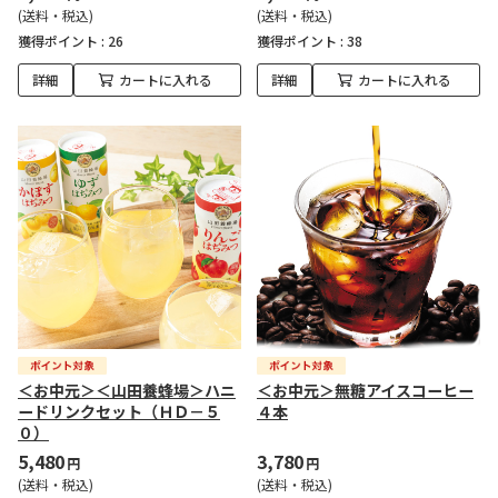
(送料・税込)
(送料・税込)
獲得ポイント :
26
獲得ポイント :
38
詳細
カートに入れる
詳細
カートに入れる
＜お中元＞＜山田養蜂場＞ハニ
＜お中元＞無糖アイスコーヒー
ードリンクセット（ＨＤ－５
４本
０）
5,480
3,780
円
円
(送料・税込)
(送料・税込)