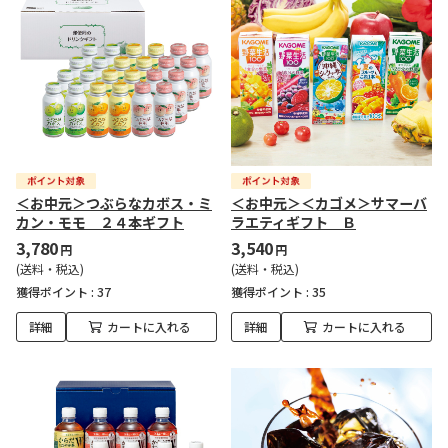
＜お中元＞つぶらなカボス・ミ
＜お中元＞＜カゴメ＞サマーバ
カン・モモ ２４本ギフト
ラエティギフト Ｂ
3,780
3,540
円
円
(送料・税込)
(送料・税込)
獲得ポイント :
37
獲得ポイント :
35
詳細
カートに入れる
詳細
カートに入れる