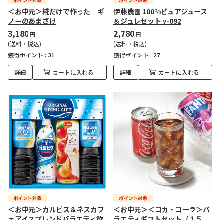
＜お中元＞糀だけで作った ギ
伊藤農園 100%ピュアジュース
ノーのあまざけ
＆ジュレセット v-092
3,180
2,780
円
円
(送料・税込)
(送料・税込)
獲得ポイント :
31
獲得ポイント :
27
詳細
カートに入れる
詳細
カートに入れる
＜お中元＞カルピス＆ネスカフ
＜お中元＞＜コカ・コーラ＞バ
ェアイスブレンドバラエティ飲
ラエティギフトセット（１５