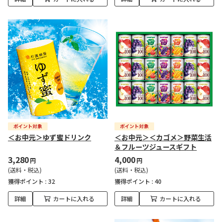
＜お中元＞ゆず蜜ドリンク
＜お中元＞＜カゴメ＞野菜生活
＆フルーツジュースギフト
3,280
4,000
円
円
(送料・税込)
(送料・税込)
獲得ポイント :
32
獲得ポイント :
40
詳細
カートに入れる
詳細
カートに入れる