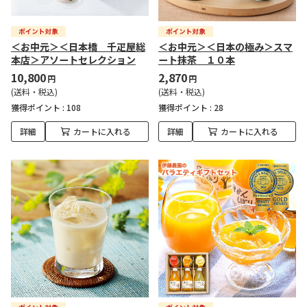
＜お中元＞＜日本橋 千疋屋総
＜お中元＞＜日本の極み＞スマ
本店＞アソートセレクション
ート抹茶 １０本
10,800
2,870
円
円
(送料・税込)
(送料・税込)
獲得ポイント :
108
獲得ポイント :
28
詳細
カートに入れる
詳細
カートに入れる