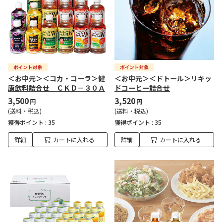
＜お中元＞＜コカ・コーラ＞健
＜お中元＞＜ドトール＞リキッ
康飲料詰合せ ＣＫＤ－３０Ａ
ドコーヒー詰合せ
3,500
3,520
円
円
(送料・税込)
(送料・税込)
獲得ポイント :
35
獲得ポイント :
35
詳細
カートに入れる
詳細
カートに入れる