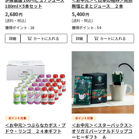
伊藤農園 100%ピュアジュース
＜お中元＞＜日本の極み＞完熟
180ml×5本セット
無塩とまとジュース ２本
2,680
5,400
円
円
(送料・税込)
(送料・税込)
獲得ポイント :
26
獲得ポイント :
54
詳細
カートに入れる
詳細
カートに入れる
＜お中元＞つぶらなカボス・ブ
＜お中元＞＜スターバックス＞
ドウ・リンゴ ２４本ギフト
オリガミパーソナルドリップコ
ーヒーギフト Ａ