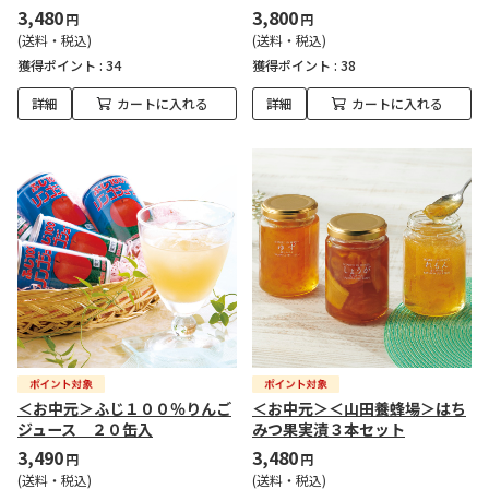
3,480
3,800
円
円
(送料・税込)
(送料・税込)
獲得ポイント :
34
獲得ポイント :
38
詳細
カートに入れる
詳細
カートに入れる
＜お中元＞ふじ１００％りんご
＜お中元＞＜山田養蜂場＞はち
ジュース ２０缶入
みつ果実漬３本セット
3,490
3,480
円
円
(送料・税込)
(送料・税込)