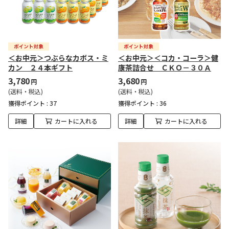
＜お中元＞つぶらなカボス・ミ
＜お中元＞＜コカ・コーラ＞健
カン ２４本ギフト
康茶詰合せ ＣＫＯ－３０Ａ
3,780
3,680
円
円
(送料・税込)
(送料・税込)
獲得ポイント :
37
獲得ポイント :
36
詳細
カートに入れる
詳細
カートに入れる