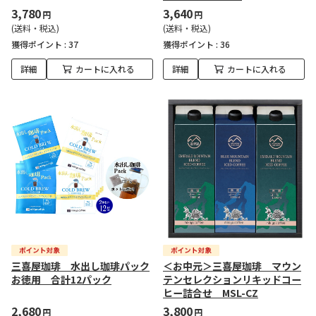
3,780
3,640
円
円
(送料・税込)
(送料・税込)
獲得ポイント :
37
獲得ポイント :
36
詳細
カートに入れる
詳細
カートに入れる
三喜屋珈琲 水出し珈琲パック
＜お中元＞三喜屋珈琲 マウン
お徳用 合計12パック
テンセレクションリキッドコー
ヒー詰合せ MSL-CZ
2,680
3,800
円
円