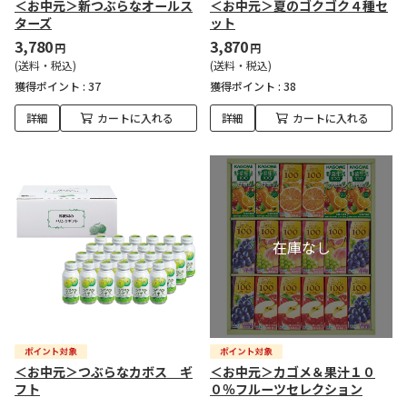
＜お中元＞新つぶらなオールス
＜お中元＞夏のゴクゴク４種セ
ターズ
ット
3,780
3,870
円
円
(送料・税込)
(送料・税込)
獲得ポイント :
37
獲得ポイント :
38
詳細
カートに入れる
詳細
カートに入れる
＜お中元＞つぶらなカボス ギ
＜お中元＞カゴメ＆果汁１０
フト
０％フルーツセレクション