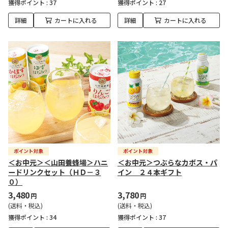
獲得ポイント :
37
獲得ポイント :
27
詳細
カートに入れる
詳細
カートに入れる
＜お中元＞＜山田養蜂場＞ハニ
＜お中元＞つぶらなカボス・パ
ードリンクセット（ＨＤ－３
イン ２４本ギフト
０）
3,480
3,780
円
円
(送料・税込)
(送料・税込)
獲得ポイント :
34
獲得ポイント :
37