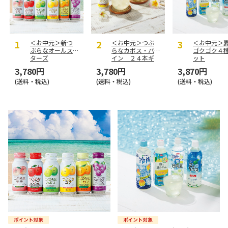
＜お中元＞新つ
＜お中元＞つぶ
＜お中元＞
ぶらなオールス
らなカボス・パ
ゴクゴク４
ターズ
イン ２４本ギ
ット
フト
3,780円
3,780円
3,870円
(送料・税込)
(送料・税込)
(送料・税込)