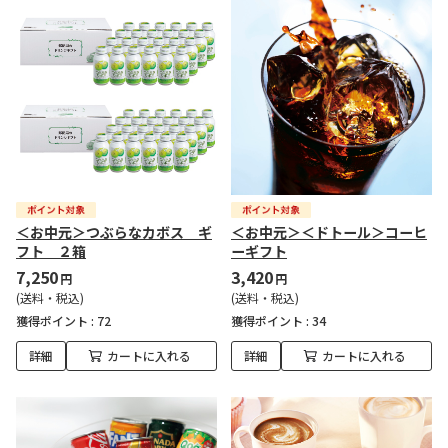
＜お中元＞つぶらなカボス ギ
＜お中元＞＜ドトール＞コーヒ
フト ２箱
ーギフト
7,250
3,420
円
円
(送料・税込)
(送料・税込)
獲得ポイント :
72
獲得ポイント :
34
詳細
カートに入れる
詳細
カートに入れる