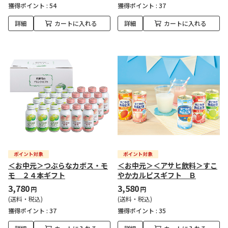
獲得ポイント :
54
獲得ポイント :
37
詳細
カートに入れる
詳細
カートに入れる
＜お中元＞つぶらなカボス・モ
＜お中元＞＜アサヒ飲料＞すこ
モ ２４本ギフト
やかカルピスギフト Ｂ
3,780
3,580
円
円
(送料・税込)
(送料・税込)
獲得ポイント :
37
獲得ポイント :
35