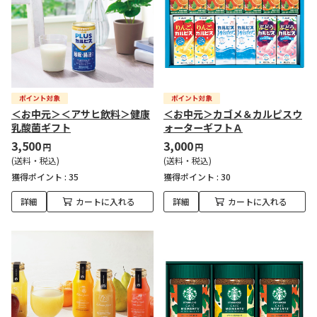
＜お中元＞＜アサヒ飲料＞健康
＜お中元＞カゴメ＆カルピスウ
乳酸菌ギフト
ォーターギフトＡ
3,500
3,000
円
円
(送料・税込)
(送料・税込)
獲得ポイント :
35
獲得ポイント :
30
詳細
カートに入れる
詳細
カートに入れる