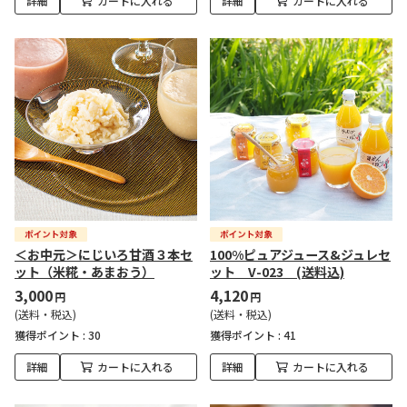
詳細
カートに入れる
詳細
カートに入れる
＜お中元＞にじいろ甘酒３本セ
100%ピュアジュース&ジュレセ
ット（米糀・あまおう）
ット V-023 (送料込)
3,000
4,120
円
円
(送料・税込)
(送料・税込)
獲得ポイント :
30
獲得ポイント :
41
詳細
カートに入れる
詳細
カートに入れる