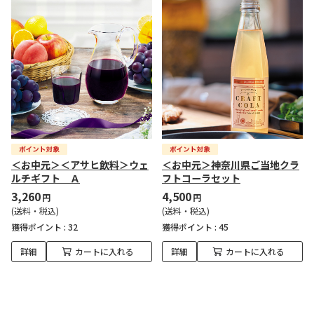
＜お中元＞＜アサヒ飲料＞ウェ
＜お中元＞神奈川県ご当地クラ
ルチギフト Ａ
フトコーラセット
3,260
4,500
円
円
(送料・税込)
(送料・税込)
獲得ポイント :
32
獲得ポイント :
45
詳細
カートに入れる
詳細
カートに入れる