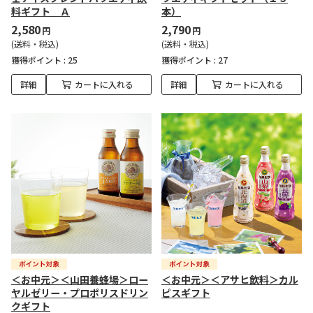
料ギフト Ａ
本）
2,580
2,790
円
円
(送料・税込)
(送料・税込)
獲得ポイント :
25
獲得ポイント :
27
詳細
カートに入れる
詳細
カートに入れる
＜お中元＞＜山田養蜂場＞ロー
＜お中元＞＜アサヒ飲料＞カル
ヤルゼリー・プロポリスドリン
ピスギフト
クギフト