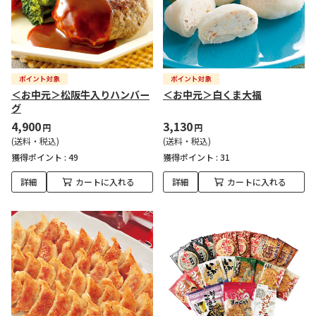
＜お中元＞松阪牛入りハンバー
＜お中元＞白くま大福
グ
4,900
3,130
円
円
(送料・税込)
(送料・税込)
獲得ポイント :
49
獲得ポイント :
31
詳細
カートに入れる
詳細
カートに入れる