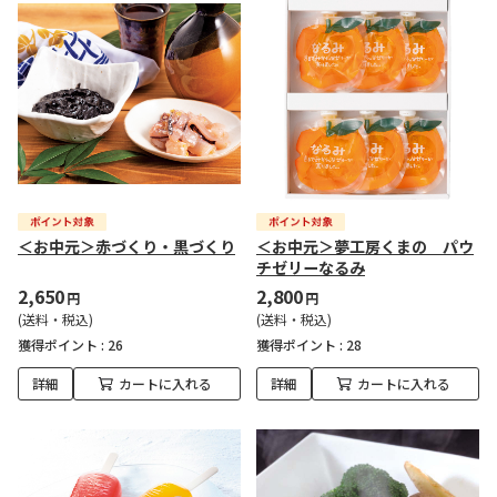
＜お中元＞赤づくり・黒づくり
＜お中元＞夢工房くまの パウ
チゼリーなるみ
2,650
2,800
円
円
(送料・税込)
(送料・税込)
獲得ポイント :
26
獲得ポイント :
28
詳細
カートに入れる
詳細
カートに入れる