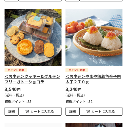
＜お中元＞クッキー＆グルテン
＜お中元＞やまや無着色辛子明
フリーガトーショコラ
太子２７０ｇ
3,540
3,240
円
円
(送料・税込)
(送料・税込)
獲得ポイント :
35
獲得ポイント :
32
詳細
カートに入れる
詳細
カートに入れる