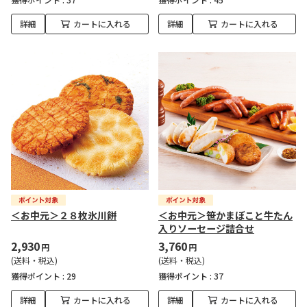
詳細
カートに入れる
詳細
カートに入れる
＜お中元＞２８枚氷川餅
＜お中元＞笹かまぼこと牛たん
入りソーセージ詰合せ
2,930
3,760
円
円
(送料・税込)
(送料・税込)
獲得ポイント :
29
獲得ポイント :
37
詳細
カートに入れる
詳細
カートに入れる