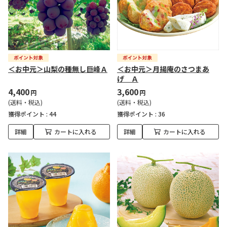
＜お中元＞山梨の種無し巨峰Ａ
＜お中元＞月揚庵のさつまあ
げ Ａ
4,400
3,600
円
円
(送料・税込)
(送料・税込)
獲得ポイント :
44
獲得ポイント :
36
詳細
カートに入れる
詳細
カートに入れる