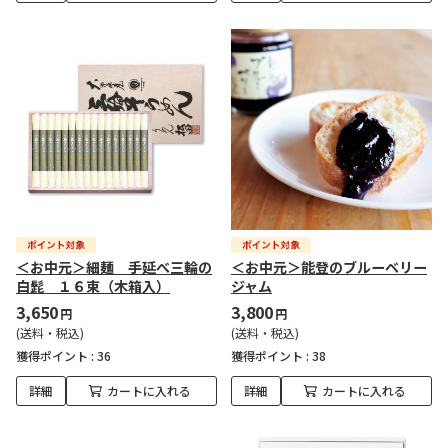
＜お中元＞細麺 手延べ三輪の
＜お中元＞能登のブルーベリー
白髭 １６束（木箱入）
ジャム
3,650
3,800
円
円
(送料・税込)
(送料・税込)
獲得ポイント :
36
獲得ポイント :
38
詳細
カートに入れる
詳細
カートに入れる