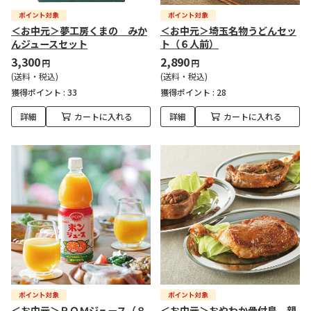
＜お中元＞夢工房くまの みか
＜お中元＞埼玉名物うどんセッ
んジュースセット
ト（６人前）
3,300
2,890
円
円
(送料・税込)
(送料・税込)
獲得ポイント :
33
獲得ポイント :
28
詳細
カートに入れる
詳細
カートに入れる
＜お中元＞ＰＯＭジュース（８
＜お中元＞おやわか骨付鳥 親