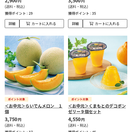
2,900
3,500
円
円
(送料・税込)
(送料・税込)
獲得ポイント :
29
獲得ポイント :
35
詳細
カートに入れる
詳細
カートに入れる
＜お中元＞らいでんメロン １
＜お中元＞くまもとのデコポン
個
ゼリー９個セット
3,750
4,550
円
円
(送料・税込)
(送料・税込)
獲得ポイント :
37
獲得ポイント :
45