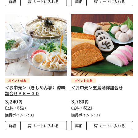
詳細
カートに入れる
詳細
カートに入れる
＜お中元＞〈きしめん亭〉涼味
＜お中元＞五島蒲鉾詰合せ
詰合せＰＥ－３０
3,240
3,780
円
円
(送料・税込)
(送料・税込)
獲得ポイント :
32
獲得ポイント :
37
詳細
カートに入れる
詳細
カートに入れる