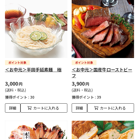
＜お中元＞半田手延素麺 極
＜お中元＞国産牛ローストビー
フ
3,000
3,900
円
円
(送料・税込)
(送料・税込)
獲得ポイント :
30
獲得ポイント :
39
詳細
カートに入れる
詳細
カートに入れる