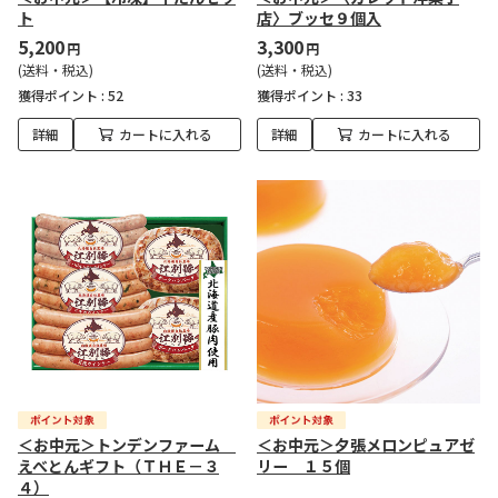
ト
店〉ブッセ９個入
5,200
3,300
円
円
(送料・税込)
(送料・税込)
獲得ポイント :
52
獲得ポイント :
33
詳細
カートに入れる
詳細
カートに入れる
＜お中元＞トンデンファーム
＜お中元＞夕張メロンピュアゼ
えべとんギフト（ＴＨＥ－３
リー １５個
４）