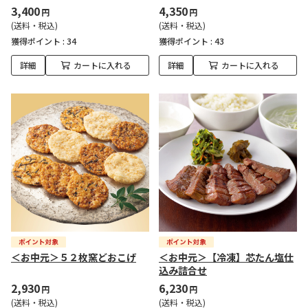
3,400
4,350
円
円
(送料・税込)
(送料・税込)
獲得ポイント :
34
獲得ポイント :
43
詳細
カートに入れる
詳細
カートに入れる
＜お中元＞５２枚窯どおこげ
＜お中元＞【冷凍】芯たん塩仕
込み詰合せ
2,930
6,230
円
円
(送料・税込)
(送料・税込)