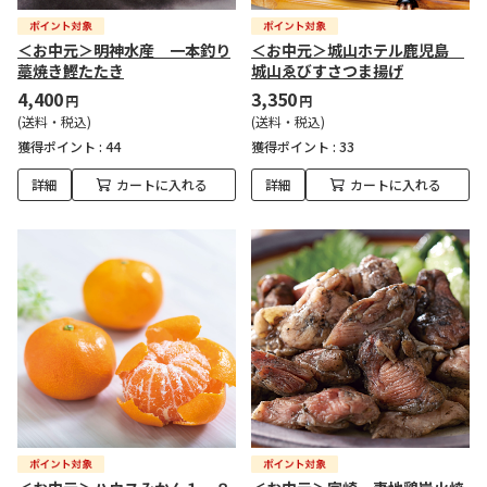
＜お中元＞明神水産 一本釣り
＜お中元＞城山ホテル鹿児島
藁焼き鰹たたき
城山ゑびすさつま揚げ
4,400
3,350
円
円
(送料・税込)
(送料・税込)
獲得ポイント :
44
獲得ポイント :
33
詳細
カートに入れる
詳細
カートに入れる