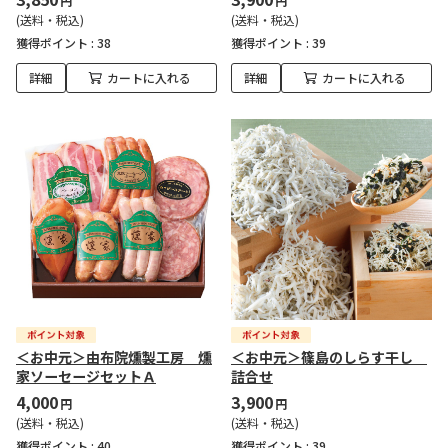
円
円
(送料・税込)
(送料・税込)
獲得ポイント :
38
獲得ポイント :
39
詳細
カートに入れる
詳細
カートに入れる
＜お中元＞由布院燻製工房 燻
＜お中元＞篠島のしらす干し
家ソーセージセットＡ
詰合せ
4,000
3,900
円
円
(送料・税込)
(送料・税込)
獲得ポイント :
40
獲得ポイント :
39