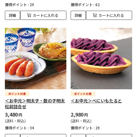
獲得ポイント :
29
獲得ポイント :
62
詳細
カートに入れる
詳細
カートに入れる
＜お中元＞明太子・数の子明太
＜お中元＞べにいもたると
松前詰合せ
3,480
2,980
円
円
(送料・税込)
(送料・税込)
獲得ポイント :
34
獲得ポイント :
29