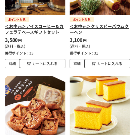
＜お中元＞アイスコーヒー＆カ
＜お中元＞クリスピーバウムク
フェラテベースギフトセット
ーヘン
3,580
3,100
円
円
(送料・税込)
(送料・税込)
獲得ポイント :
35
獲得ポイント :
31
詳細
カートに入れる
詳細
カートに入れる