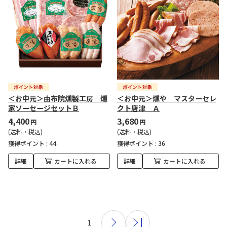
＜お中元＞由布院燻製工房 燻
＜お中元＞燻や マスターセレ
家ソーセージセットＢ
クト唐津 Ａ
4,400
3,680
円
円
(送料・税込)
(送料・税込)
獲得ポイント :
44
獲得ポイント :
36
詳細
カートに入れる
詳細
カートに入れる
1