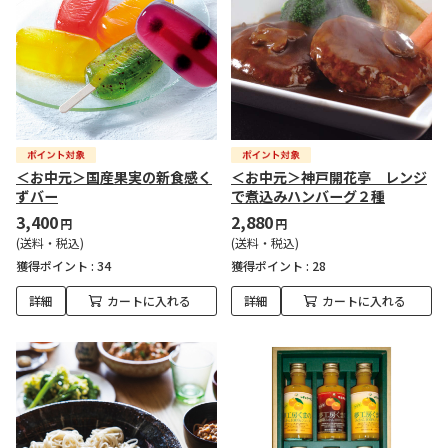
＜お中元＞国産果実の新食感く
＜お中元＞神戸開花亭 レンジ
ずバー
で煮込みハンバーグ２種
3,400
2,880
円
円
(送料・税込)
(送料・税込)
獲得ポイント :
34
獲得ポイント :
28
詳細
カートに入れる
詳細
カートに入れる