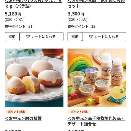
＜お中元＞ハウスみかん１．８
＜お中元＞宮崎 妻地鶏炭火焼
ｋｇ（バラ詰）
セット
5,180
3,500
円
円
(送料・税込)
(送料・税込)
獲得ポイント :
51
獲得ポイント :
35
詳細
カートに入れる
詳細
カートに入れる
＜お中元＞碧の檸檬
＜お中元＞高千穂牧場乳製品・
デザート詰合せ