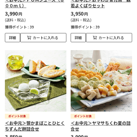
００ｍｌ）
若よくばりセット
3,990
3,950
円
円
(送料・税込)
(送料・税込)
獲得ポイント :
39
獲得ポイント :
39
詳細
カートに入れる
詳細
カートに入れる
＜お中元＞笹かまぼことひとく
＜お中元＞ヤマサちくわ夏の詰
ちずんだ餅詰合せ
合せ
3,850
3,900