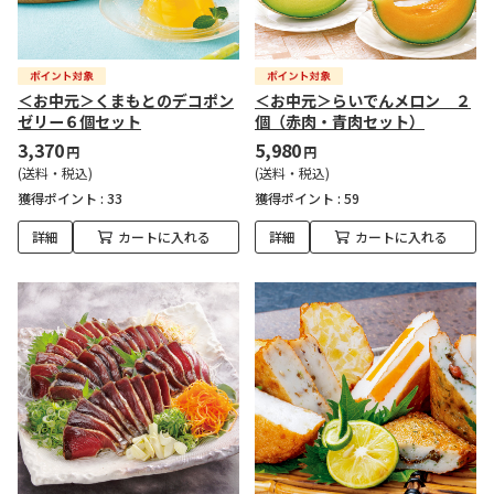
＜お中元＞くまもとのデコポン
＜お中元＞らいでんメロン ２
ゼリー６個セット
個（赤肉・青肉セット）
3,370
5,980
円
円
(送料・税込)
(送料・税込)
獲得ポイント :
33
獲得ポイント :
59
詳細
カートに入れる
詳細
カートに入れる