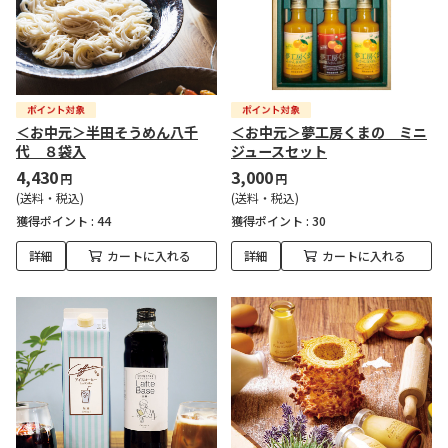
＜お中元＞半田そうめん八千
＜お中元＞夢工房くまの ミニ
代 ８袋入
ジュースセット
4,430
3,000
円
円
(送料・税込)
(送料・税込)
獲得ポイント :
44
獲得ポイント :
30
詳細
カートに入れる
詳細
カートに入れる