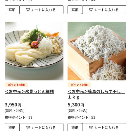
詳細
カートに入れる
詳細
カートに入れる
＜お中元＞氷見うどん細麺
＜お中元＞篠島のしらす干し
１ｋｇ
3,950
5,300
円
円
(送料・税込)
(送料・税込)
獲得ポイント :
39
獲得ポイント :
53
詳細
カートに入れる
詳細
カートに入れる