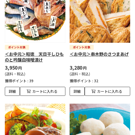
＜お中元＞昭徳 天日干しひも
＜お中元＞串木野のさつまあげ
のと吟醸白味噌漬け
3,950
3,280
円
円
(送料・税込)
(送料・税込)
獲得ポイント :
39
獲得ポイント :
32
詳細
カートに入れる
詳細
カートに入れる