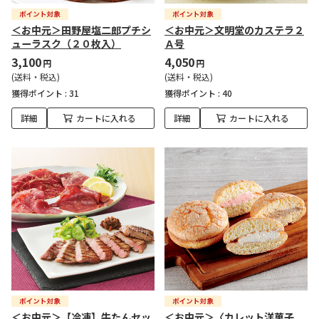
＜お中元＞田野屋塩二郎プチシ
＜お中元＞文明堂のカステラ２
ューラスク（２０枚入）
Ａ号
3,100
4,050
円
円
(送料・税込)
(送料・税込)
獲得ポイント :
31
獲得ポイント :
40
詳細
カートに入れる
詳細
カートに入れる
＜お中元＞【冷凍】牛たんセッ
＜お中元＞〈カレット洋菓子