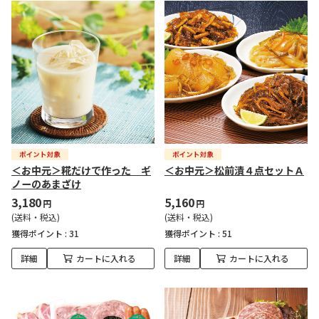
＜お中元＞糀だけで作った ギ
＜お中元＞松前漬４点セットＡ
ノーのあまざけ
3,180
5,160
円
円
(送料・税込)
(送料・税込)
獲得ポイント :
31
獲得ポイント :
51
詳細
カートに入れる
詳細
カートに入れる