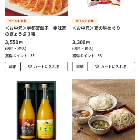
＜お中元＞宇都宮餃子 宇味家
＜お中元＞夏の味めぐり
のぎょうざ３箱
3,550
3,300
円
円
(送料・税込)
(送料・税込)
獲得ポイント :
35
獲得ポイント :
33
詳細
カートに入れる
詳細
カートに入れる