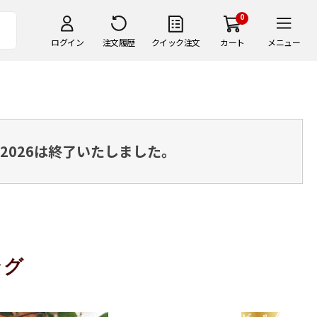
0
ログイン
注文履歴
クイック注文
カート
メニュー
026は
終了いたしました。
ング