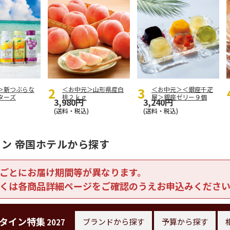
＞新つぶらな
＜お中元＞山形県産白
＜お中元＞＜銀座千疋
ターズ
桃２ｋｇ
屋＞銀座ゼリー９個
3,980円
3,240円
(送料・税込)
(送料・税込)
ン 帝国ホテルから探す
ごとにお届け期間等が異なります。
くは各商品詳細ページをご確認のうえお申込みくださ
タイン特集
ブランドから探す
予算から探す
2027