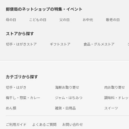
郵便局のネットショップの特集・イベント
母の日
こどもの日
父の日
お中元
敬老の日
ストアから探す
切手・はがきストア
ギフトストア
食品・グルメストア
カテゴリから探す
切手・はがき
海鮮お取り寄せ
肉お取り寄せ
梅干し・惣菜・カレー
ジャム・はちみつ
調味料・ドレッ
めん類
雑貨・日用品
スイーツ
ご利用ガイド
よくあるご質問
お問い合わせ