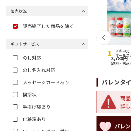
販売状況
販売終了した商品を除く
ギフトサービス
＜お中元
オールス
のし対応
3,780円
(送料・税込)
のし名入れ対応
バレンタイ
メッセージカードあり
挨拶状
商品
詳し
手提げ袋あり
化粧箱あり
バレン