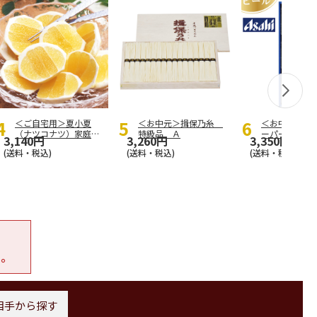
＜ご自宅用＞夏小夏
＜お中元＞揖保乃糸
＜お中元＞ア
（ナツコナツ）家庭用
特級品 Ａ
ーパードライ
3,140円
3,260円
3,350円
３ｋｇ
(送料・税込)
(送料・税込)
(送料・税込)
い。
相手から探す