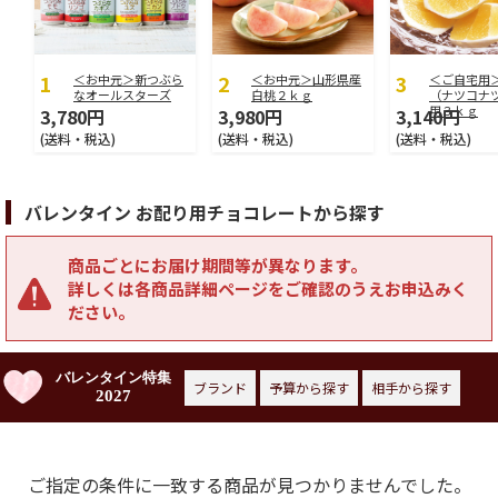
＜お中元＞新つぶら
＜お中元＞山形県産
＜ご自宅用
なオールスターズ
白桃２ｋｇ
（ナツコナ
用３ｋｇ
3,780円
3,980円
3,140円
(送料・税込)
(送料・税込)
(送料・税込)
バレンタイン お配り用チョコレートから探す
商品ごとにお届け期間等が異なります。
詳しくは各商品詳細ページをご確認のうえお申込みく
ださい。
バレンタイン特集
ブランド
予算から探す
相手から探す
2027
ご指定の条件に一致する商品が見つかりませんでした。