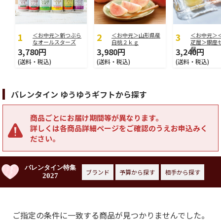
＜お中元＞新つぶら
＜お中元＞山形県産
＜お中元＞
なオールスターズ
白桃２ｋｇ
疋屋＞銀座
個
3,780円
3,980円
3,240円
(送料・税込)
(送料・税込)
(送料・税込)
バレンタイン ゆうゆうギフトから探す
商品ごとにお届け期間等が異なります。
詳しくは各商品詳細ページをご確認のうえお申込みく
ださい。
バレンタイン特集
ブランド
予算から探す
相手から探す
2027
ご指定の条件に一致する商品が見つかりませんでした。