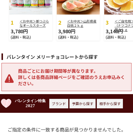
＜お中元＞新つぶら
＜お中元＞山形県産
＜ご自宅用
なオールスターズ
白桃２ｋｇ
（ナツコナ
用３ｋｇ
3,780円
3,980円
3,140円
(送料・税込)
(送料・税込)
(送料・税込)
バレンタイン メリーチョコレートから探す
商品ごとにお届け期間等が異なります。
詳しくは各商品詳細ページをご確認のうえお申込みく
ださい。
バレンタイン特集
ブランド
予算から探す
相手から探す
2027
ご指定の条件に一致する商品が見つかりませんでした。