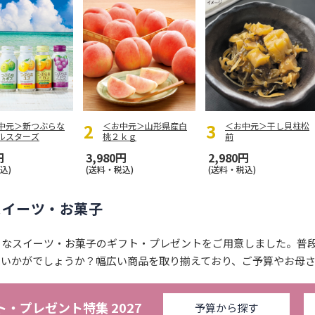
中元＞新つぶらな
＜お中元＞山形県産白
＜お中元＞干し貝柱松
ルスターズ
桃２ｋｇ
前
円
3,980円
2,980円
込)
(送料・税込)
(送料・税込)
スイーツ・お菓子
りなスイーツ・お菓子のギフト・プレゼントをご用意しました。普
はいかがでしょうか？幅広い商品を取り揃えており、ご予算やお母
・プレゼント特集 2027
予算から探す