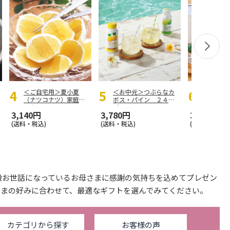
＜ご自宅用＞夏小夏
＜お中元＞つぶらなカ
＜お中元
（ナツコナツ）家庭用
ボス・パイン ２４本
屋琳窕＞
３ｋｇ
ギフト
ギフト
3,140円
3,780円
3,990円
(送料・税込)
(送料・税込)
(送料・税込)
段お世話になっているお母さまに感謝の気持ちを込めてプレゼン
さまの好みに合わせて、最適なギフトを選んでみてください。
カテゴリから探す
お客様の声