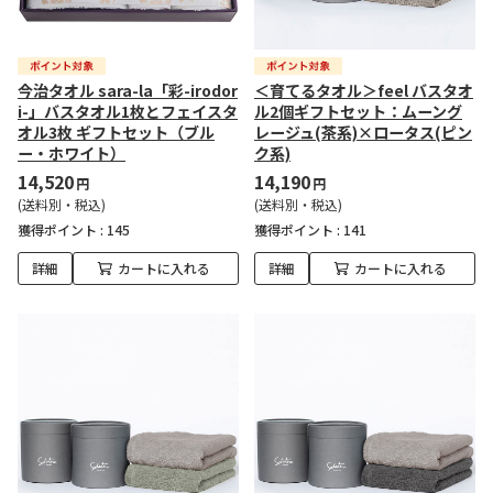
今治タオル sara-la「彩-irodor
＜育てるタオル＞feel バスタオ
i-」バスタオル1枚とフェイスタ
ル2個ギフトセット：ムーング
オル3枚 ギフトセット（ブル
レージュ(茶系)×ロータス(ピン
ー・ホワイト）
ク系)
14,520
14,190
円
円
(送料別・税込)
(送料別・税込)
獲得ポイント :
145
獲得ポイント :
141
詳細
カートに入れる
詳細
カートに入れる