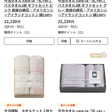
今治タオル sara-la「礼-rei-」
今治タオル sara-la「礼-rei-」
バスタオル2枚 ギフトセット ピ
バスタオル2枚 ギフトセット グ
ンク 奇跡の綿花・アメリカンシ
レー 奇跡の綿花・アメリカンシ
ーアイランドコットン 綿100%
ーアイランドコットン 綿100%
22,220
22,220
円
円
(送料別・税込)
(送料別・税込)
獲得ポイント :
222
獲得ポイント :
222
詳細
詳細
カートに入れる
今治謹製 タオルケット２枚セ
今治タオル sara-la「礼-rei-」