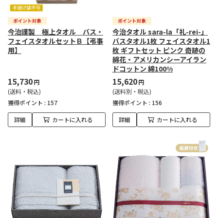
今治謹製 極上タオル バス・
今治タオル sara-la「礼-rei-」
フェイスタオルセットＢ【弔事
バスタオル1枚 フェイスタオル1
用】
枚 ギフトセット ピンク 奇跡の
綿花・アメリカンシーアイラン
ドコットン 綿100%
15,730
15,620
円
円
(送料・税込)
(送料別・税込)
獲得ポイント :
157
獲得ポイント :
156
詳細
カートに入れる
詳細
カートに入れる