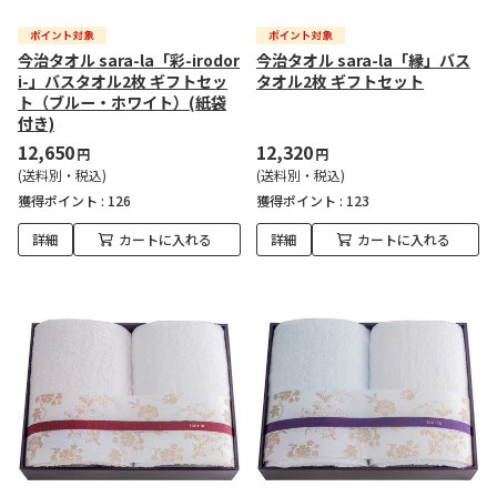
今治タオル sara-la「彩-irodor
今治タオル sara-la「縁」バス
i-」バスタオル2枚 ギフトセッ
タオル2枚 ギフトセット
ト（ブルー・ホワイト）(紙袋
付き)
12,650
12,320
円
円
(送料別・税込)
(送料別・税込)
獲得ポイント :
126
獲得ポイント :
123
詳細
カートに入れる
詳細
カートに入れる