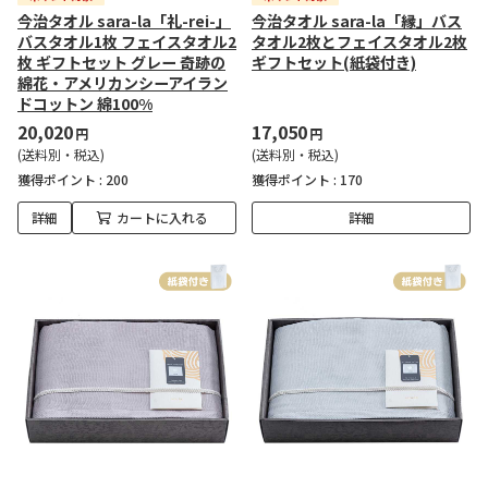
今治タオル sara-la「礼-rei-」
今治タオル sara-la「縁」バス
バスタオル1枚 フェイスタオル2
タオル2枚とフェイスタオル2枚
枚 ギフトセット グレー 奇跡の
ギフトセット(紙袋付き)
綿花・アメリカンシーアイラン
ドコットン 綿100%
20,020
17,050
円
円
(送料別・税込)
(送料別・税込)
獲得ポイント :
200
獲得ポイント :
170
詳細
カートに入れる
詳細