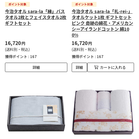
今治タオル sara-la「縁」バス
今治タオル sara-la「礼-rei-」
タオル2枚とフェイスタオル2枚
タオルケット1枚 ギフトセット
ギフトセット
ピンク 奇跡の綿花・アメリカン
シーアイランドコットン 綿10
0%
16,720
16,720
円
円
(送料別・税込)
(送料別・税込)
獲得ポイント :
167
獲得ポイント :
167
詳細
詳細
カートに入れる