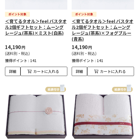
＜育てるタオル＞feel バスタオ
＜育てるタオル＞feel バスタオ
ル2個ギフトセット：ムーング
ル2個ギフトセット：ムーング
レージュ(茶系)×ミスト(白系)
レージュ(茶系)×フォグブルー
(青系)
14,190
14,190
円
円
(送料別・税込)
(送料別・税込)
獲得ポイント :
141
獲得ポイント :
141
詳細
カートに入れる
詳細
カートに入れる