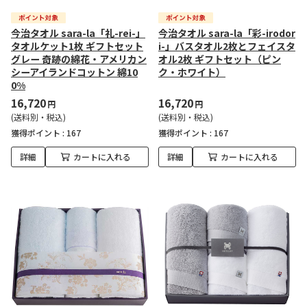
今治タオル sara-la「礼-rei-」
今治タオル sara-la「彩-irodor
タオルケット1枚 ギフトセット
i-」バスタオル2枚とフェイスタ
グレー 奇跡の綿花・アメリカン
オル2枚 ギフトセット（ピン
シーアイランドコットン 綿10
ク・ホワイト）
0%
16,720
16,720
円
円
(送料別・税込)
(送料別・税込)
獲得ポイント :
167
獲得ポイント :
167
詳細
カートに入れる
詳細
カートに入れる