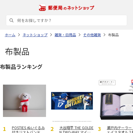
ホーム
ネットショップ
雑貨・日用品
その他雑貨
布製品
布製品
布製品ランキング
POSTIES ぬいぐるみ
大谷翔平 THE GOLDE
瀬戸内テーラー
付きリストバンド
N TWO-WAY マイク
ェイスタオル２