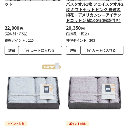
ット
バスタオル1枚 フェイスタオル2
枚 ギフトセット ピンク 奇跡の
綿花・アメリカンシーアイラン
ドコットン 綿100%(紙袋付き)
22,000
20,350
円
円
(送料別・税込)
(送料別・税込)
獲得ポイント :
220
獲得ポイント :
203
詳細
カートに入れる
詳細
カートに入れる