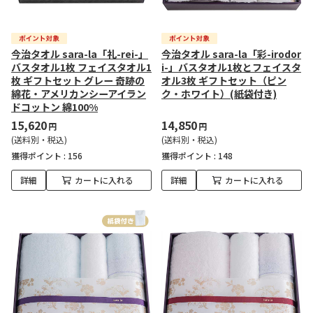
今治タオル sara-la「礼-rei-」
今治タオル sara-la「彩-irodor
バスタオル1枚 フェイスタオル1
i-」バスタオル1枚とフェイスタ
枚 ギフトセット グレー 奇跡の
オル3枚 ギフトセット（ピン
綿花・アメリカンシーアイラン
ク・ホワイト）(紙袋付き)
ドコットン 綿100%
15,620
14,850
円
円
(送料別・税込)
(送料別・税込)
獲得ポイント :
156
獲得ポイント :
148
詳細
カートに入れる
詳細
カートに入れる