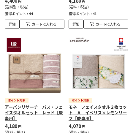
4,400
4,180
円
円
(送料別・税込)
(送料・税込)
獲得ポイント :
44
獲得ポイント :
41
詳細
カートに入れる
詳細
カートに入れる
アーバンリサーチ バス・フェ
モネ フェイスタオル２枚セッ
イスタオルセット レッド【慶
ト Ａ イベリス×レモンリー
事用】
フ【慶事用】
4,180
4,070
円
円
(送料・税込)
(送料・税込)