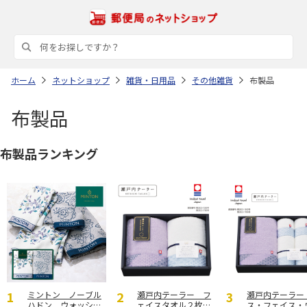
ホーム
ネットショップ
雑貨・日用品
その他雑貨
布製品
布製品
布製品ランキング
ミントン ノーブル
瀬戸内テーラー フ
瀬戸内テーラー
ハドン ウォッシュ
ェイスタオル２枚セ
ス・フェイス・