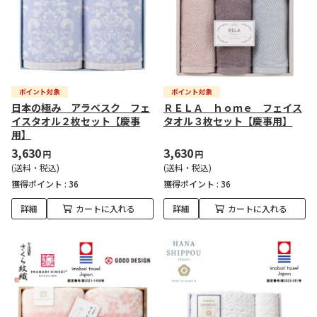
日本の極み アラベスク フェ
ＲＥＬＡ ｈｏｍｅ フェイス
イスタオル２枚セット【慶事
タオル３枚セット【慶事用】
用】
3,630
3,630
円
円
(送料・税込)
(送料・税込)
獲得ポイント :
36
獲得ポイント :
36
詳細
カートに入れる
詳細
カートに入れる