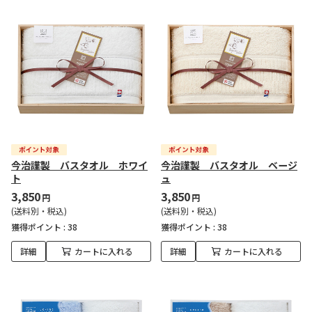
今治謹製 バスタオル ホワイ
今治謹製 バスタオル ベージ
ト
ュ
3,850
3,850
円
円
(送料別・税込)
(送料別・税込)
獲得ポイント :
38
獲得ポイント :
38
詳細
カートに入れる
詳細
カートに入れる