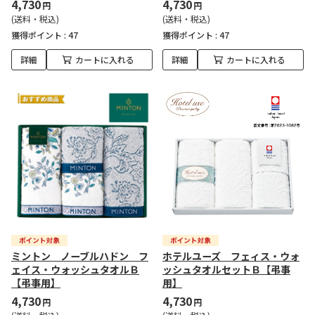
4,730
4,730
円
円
(送料・税込)
(送料・税込)
獲得ポイント :
47
獲得ポイント :
47
詳細
カートに入れる
詳細
カートに入れる
ミントン ノーブルハドン フ
ホテルユーズ フェィス・ウォ
ェイス・ウォッシュタオルＢ
ッシュタオルセットＢ【弔事
【弔事用】
用】
4,730
4,730
円
円