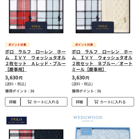
ポロ ラルフ ローレン ホー
ポロ ラルフ ローレン ホー
ム ＩＶＹ ウォッシュタオル
ム ＩＶＹ ウォッシュタオル
２枚セット Ａレッド・ブルー
２枚セット Ｂブルー／オート
【慶事用】
ミール【慶事用】
3,630
3,630
円
円
(送料・税込)
(送料・税込)
獲得ポイント :
36
獲得ポイント :
36
詳細
カートに入れる
詳細
カートに入れる