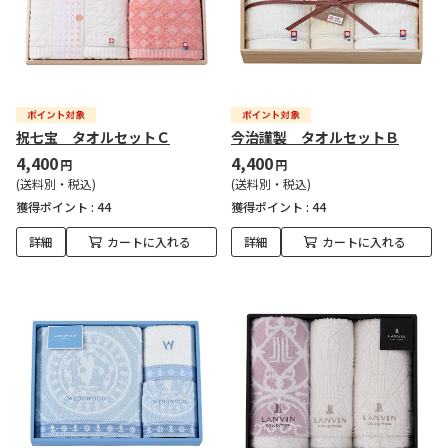
祝七宝 タオルセットＣ
今治謹製 タオルセットＢ
4,400
4,400
円
円
(送料別・税込)
(送料別・税込)
獲得ポイント :
44
獲得ポイント :
44
詳細
カートに入れる
詳細
カートに入れる