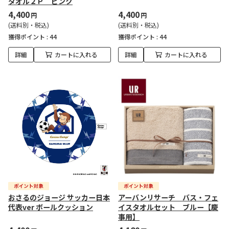
タオル２Ｐ ピンク
4,400
4,400
円
円
(送料別・税込)
(送料別・税込)
獲得ポイント :
44
獲得ポイント :
44
詳細
カートに入れる
詳細
カートに入れる
おさるのジョージ サッカー日本
アーバンリサーチ バス・フェ
代表ver ボールクッション
イスタオルセット ブルー【慶
事用】