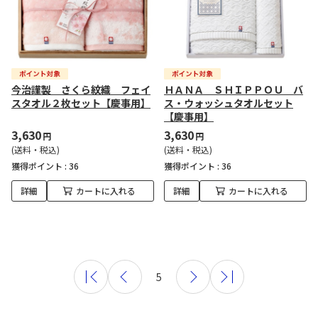
今治謹製 さくら紋織 フェイ
ＨＡＮＡ ＳＨＩＰＰＯＵ バ
スタオル２枚セット【慶事用】
ス・ウォッシュタオルセット
【慶事用】
3,630
3,630
円
円
(送料・税込)
(送料・税込)
獲得ポイント :
36
獲得ポイント :
36
詳細
カートに入れる
詳細
カートに入れる
5