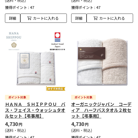
(送料・税込)
(送料・税込)
獲得ポイント :
47
獲得ポイント :
47
詳細
カートに入れる
詳細
カートに入れる
ＨＡＮＡ ＳＨＩＰＰＯＵ バ
オーガニックジャパン コーデ
ス・フェイス・ウォッシュタオ
ィア ハーフバスタオル２枚セ
ルセット【弔事用】
ット【弔事用】
4,730
4,730
円
円
(送料・税込)
(送料・税込)
獲得ポイント :
47
獲得ポイント :
47