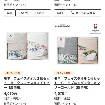
獲得ポイント :
41
獲得ポイント :
40
詳細
カートに入れる
詳細
カートに入れる
モネ フェイスタオル２枚セッ
モネ フェイスタオル２枚セッ
ト Ｂ クレマチス×スイトピ
ト Ｃ イブニングスター×マ
ー【慶事用】
リーゴールド【慶事用】
4,070
4,070
円
円
(送料・税込)
(送料・税込)
獲得ポイント :
40
獲得ポイント :
40