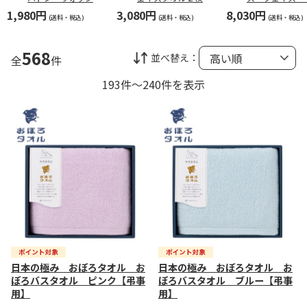
タオル２枚セット
ット【弔事用】
ッシュタオルセ
1,980円
3,080円
8,030円
【弔事用】
Ｂ【弔事用】
(送料・税込)
(送料・税込)
(送料・税込)
568
並べ替え：
全
件
193件～240件を表示
日本の極み おぼろタオル お
日本の極み おぼろタオル お
ぼろバスタオル ピンク【弔事
ぼろバスタオル ブルー【弔事
用】
用】