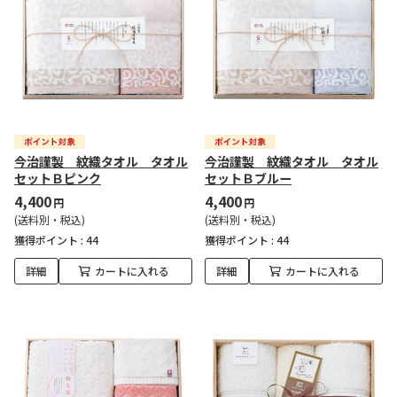
今治謹製 紋織タオル タオル
今治謹製 紋織タオル タオル
セットＢピンク
セットＢブルー
4,400
4,400
円
円
(送料別・税込)
(送料別・税込)
獲得ポイント :
44
獲得ポイント :
44
詳細
カートに入れる
詳細
カートに入れる