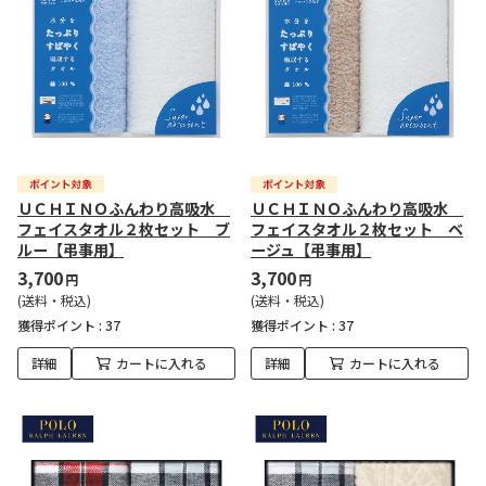
ＵＣＨＩＮＯふんわり高吸水
ＵＣＨＩＮＯふんわり高吸水
フェイスタオル２枚セット ブ
フェイスタオル２枚セット ベ
ルー【弔事用】
ージュ【弔事用】
3,700
3,700
円
円
(送料・税込)
(送料・税込)
獲得ポイント :
37
獲得ポイント :
37
詳細
カートに入れる
詳細
カートに入れる