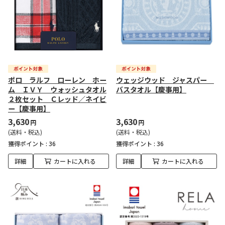
ポロ ラルフ ローレン ホー
ウェッジウッド ジャスパー
ム ＩＶＹ ウォッシュタオル
バスタオル【慶事用】
２枚セット Ｃレッド／ネイビ
ー【慶事用】
3,630
3,630
円
円
(送料・税込)
(送料・税込)
獲得ポイント :
36
獲得ポイント :
36
詳細
カートに入れる
詳細
カートに入れる