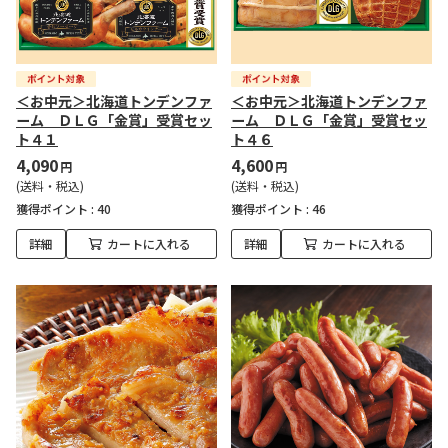
＜お中元＞北海道トンデンファ
＜お中元＞北海道トンデンファ
ーム ＤＬＧ「金賞」受賞セッ
ーム ＤＬＧ「金賞」受賞セッ
ト４１
ト４６
4,090
4,600
円
円
(送料・税込)
(送料・税込)
獲得ポイント :
40
獲得ポイント :
46
詳細
カートに入れる
詳細
カートに入れる