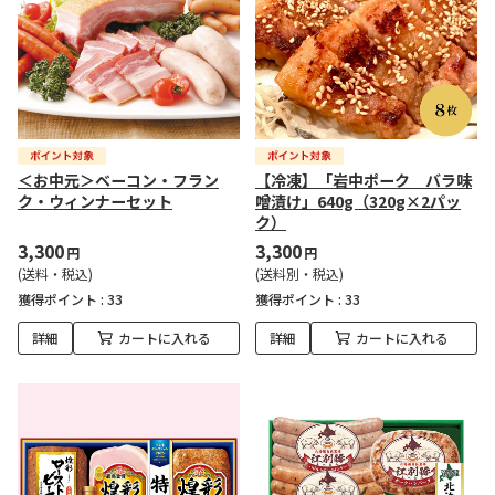
＜お中元＞ベーコン・フラン
【冷凍】「岩中ポーク バラ味
ク・ウィンナーセット
噌漬け」640g（320g×2パッ
ク）
3,300
3,300
円
円
(送料・税込)
(送料別・税込)
獲得ポイント :
33
獲得ポイント :
33
詳細
カートに入れる
詳細
カートに入れる