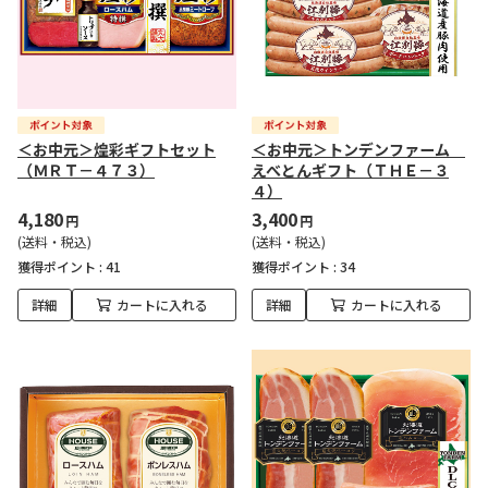
＜お中元＞煌彩ギフトセット
＜お中元＞トンデンファーム
（ＭＲＴ－４７３）
えべとんギフト（ＴＨＥ－３
４）
4,180
3,400
円
円
(送料・税込)
(送料・税込)
獲得ポイント :
41
獲得ポイント :
34
詳細
カートに入れる
詳細
カートに入れる