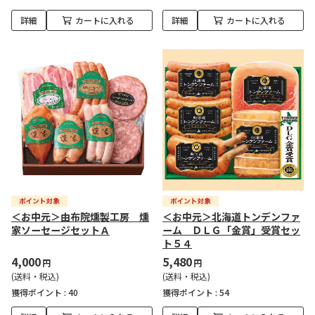
詳細
カートに入れる
詳細
カートに入れる
＜お中元＞由布院燻製工房 燻
＜お中元＞北海道トンデンファ
家ソーセージセットＡ
ーム ＤＬＧ「金賞」受賞セッ
ト５４
4,000
5,480
円
円
(送料・税込)
(送料・税込)
獲得ポイント :
40
獲得ポイント :
54