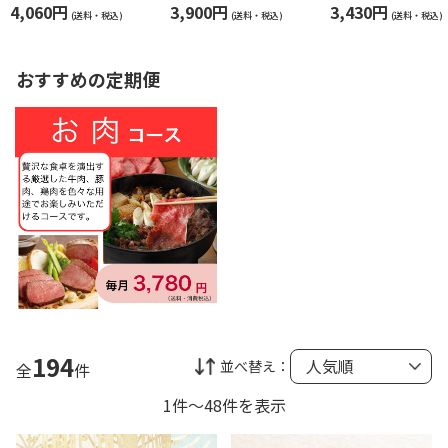
０７）
セットＡ【慶事用】
ＬＧ「金賞」受
4,060円
3,900円
3,430円
ット３４
(送料・税込)
(送料・税込)
(送料・税込)
おすすめの定期便
194
並べ替え：
全
件
1件～48件を表示