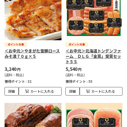
＜お中元＞やまがた雪豚ロース
＜お中元＞北海道トンデンファ
みそ漬７０ｇ×５
ーム ＤＬＧ「金賞」受賞セッ
ト５５
3,240
5,540
円
円
(送料・税込)
(送料・税込)
獲得ポイント :
32
獲得ポイント :
55
詳細
カートに入れる
詳細
カートに入れる