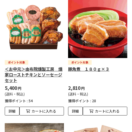
＜お中元＞由布院燻製工房 燻
豚角煮 １８０ｇ×３
家ローストチキンとソーセージ
セット
5,400
2,810
円
円
(送料・税込)
(送料・税込)
獲得ポイント :
54
獲得ポイント :
28
詳細
カートに入れる
詳細
カートに入れる