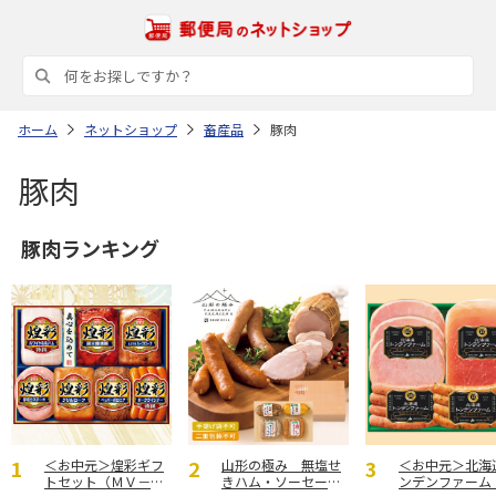
ホーム
ネットショップ
畜産品
豚肉
豚肉
豚肉ランキング
＜お中元＞煌彩ギフ
山形の極み 無塩せ
＜お中元＞北海
トセット（ＭＶ－５
きハム・ソーセージ
ンデンファーム