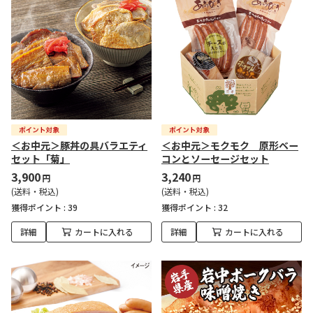
＜お中元＞豚丼の具バラエティ
＜お中元＞モクモク 原形ベー
セット「菊」
コンとソーセージセット
3,900
3,240
円
円
(送料・税込)
(送料・税込)
獲得ポイント :
39
獲得ポイント :
32
詳細
カートに入れる
詳細
カートに入れる