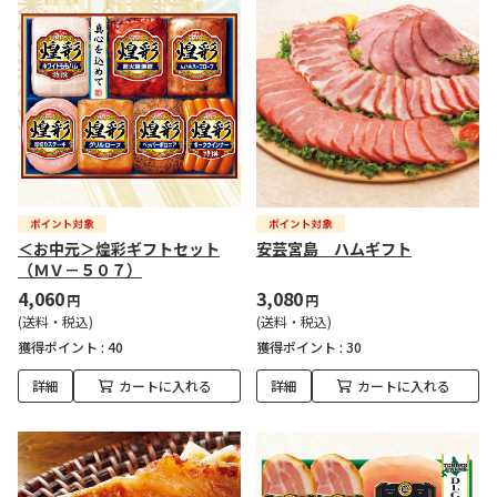
＜お中元＞煌彩ギフトセット
安芸宮島 ハムギフト
（ＭＶ－５０７）
4,060
3,080
円
円
(送料・税込)
(送料・税込)
獲得ポイント :
40
獲得ポイント :
30
詳細
カートに入れる
詳細
カートに入れる