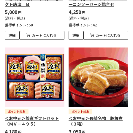
クト唐津 Ｂ
ーコンソーセージ詰合せ
5,000
4,250
円
円
(送料・税込)
(送料・税込)
獲得ポイント :
50
獲得ポイント :
42
詳細
カートに入れる
詳細
カートに入れる
＜お中元＞煌彩ギフトセット
＜お中元＞長崎名物 豚角煮
（ＭＶ－４９５）
（３箱）
4,180
3,050
円
円