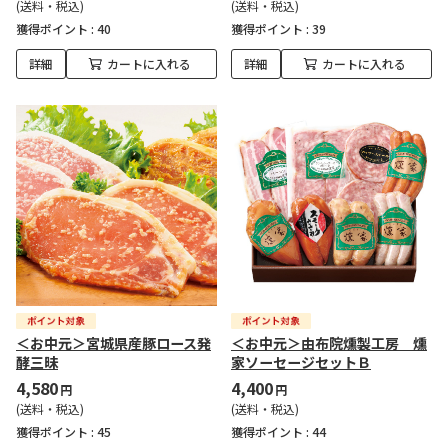
(送料・税込)
(送料・税込)
獲得ポイント :
40
獲得ポイント :
39
詳細
カートに入れる
詳細
カートに入れる
＜お中元＞宮城県産豚ロース発
＜お中元＞由布院燻製工房 燻
酵三昧
家ソーセージセットＢ
4,580
4,400
円
円
(送料・税込)
(送料・税込)
獲得ポイント :
45
獲得ポイント :
44