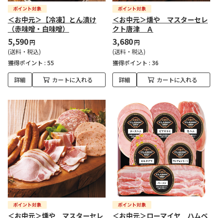
＜お中元＞【冷凍】とん漬け
＜お中元＞燻や マスターセレ
（赤味噌・白味噌）
クト唐津 Ａ
5,590
3,680
円
円
(送料・税込)
(送料・税込)
獲得ポイント :
55
獲得ポイント :
36
詳細
カートに入れる
詳細
カートに入れる
＜お中元＞燻や マスターセレ
＜お中元＞ローマイヤ ハムベ