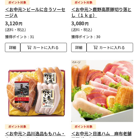
＜お中元＞ビールに合うソーセ
＜お中元＞鹿野高原豚切り落と
ージＡ
し（１ｋｇ）
3,120
3,080
円
円
(送料・税込)
(送料・税込)
獲得ポイント :
31
獲得ポイント :
30
詳細
カートに入れる
詳細
カートに入れる
＜お中元＞品川逸品ももハム・
＜お中元＞日進ハム 麻布老舗