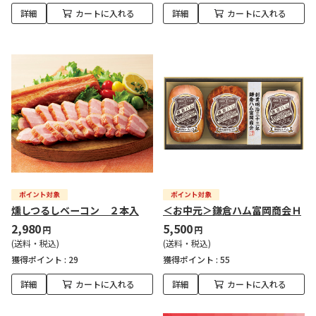
詳細
カートに入れる
詳細
カートに入れる
燻しつるしベーコン ２本入
＜お中元＞鎌倉ハム富岡商会Ｈ
2,980
5,500
円
円
(送料・税込)
(送料・税込)
獲得ポイント :
29
獲得ポイント :
55
詳細
カートに入れる
詳細
カートに入れる