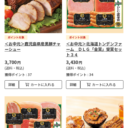
＜お中元＞鹿児島県産黒豚チャ
＜お中元＞北海道トンデンファ
ーシュー
ーム ＤＬＧ「金賞」受賞セッ
ト３４
3,700
3,430
円
円
(送料・税込)
(送料・税込)
獲得ポイント :
37
獲得ポイント :
34
詳細
カートに入れる
詳細
カートに入れる