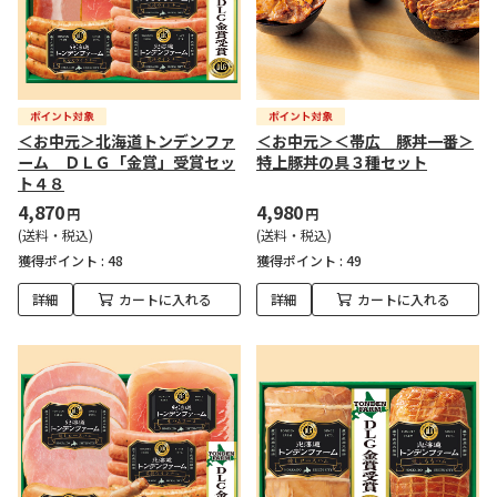
＜お中元＞北海道トンデンファ
＜お中元＞＜帯広 豚丼一番＞
ーム ＤＬＧ「金賞」受賞セッ
特上豚丼の具３種セット
ト４８
4,870
4,980
円
円
(送料・税込)
(送料・税込)
獲得ポイント :
48
獲得ポイント :
49
詳細
カートに入れる
詳細
カートに入れる