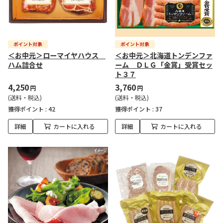
＜お中元＞ローマイヤハウス
＜お中元＞北海道トンデンファ
ハム詰合せ
ーム ＤＬＧ「金賞」受賞セッ
ト３７
4,250
3,760
円
円
(送料・税込)
(送料・税込)
獲得ポイント :
42
獲得ポイント :
37
詳細
カートに入れる
詳細
カートに入れる