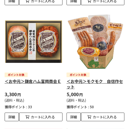
詳細
カートに入れる
詳細
カートに入れる
＜お中元＞鎌倉ハム富岡商会Ｅ
＜お中元＞モクモク 自信作セ
ット
3,300
5,000
円
円
(送料・税込)
(送料・税込)
獲得ポイント :
33
獲得ポイント :
50
詳細
カートに入れる
詳細
カートに入れる