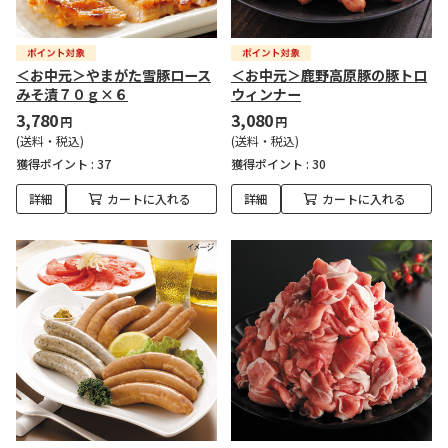
＜お中元＞やまがた雪豚ロース
＜お中元＞鹿野高原豚の豚トロ
みそ漬７０ｇ×６
ウィンナー
3,780
3,080
円
円
(送料・税込)
(送料・税込)
獲得ポイント :
37
獲得ポイント :
30
詳細
カートに入れる
詳細
カートに入れる