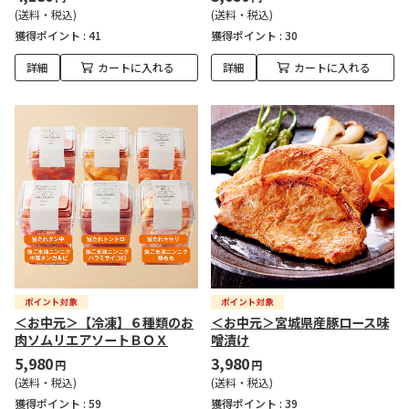
(送料・税込)
(送料・税込)
獲得ポイント :
41
獲得ポイント :
30
詳細
カートに入れる
詳細
カートに入れる
＜お中元＞【冷凍】６種類のお
＜お中元＞宮城県産豚ロース味
肉ソムリエアソートＢＯＸ
噌漬け
5,980
3,980
円
円
(送料・税込)
(送料・税込)
獲得ポイント :
59
獲得ポイント :
39