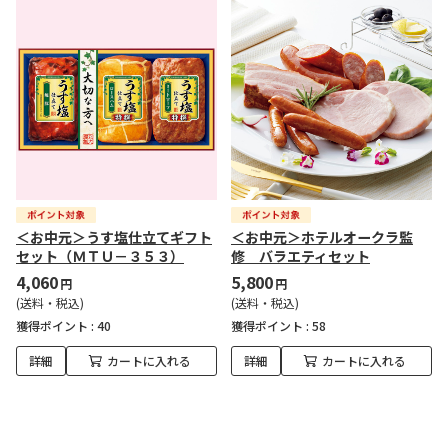
＜お中元＞うす塩仕立てギフト
＜お中元＞ホテルオークラ監
セット（ＭＴＵ－３５３）
修 バラエティセット
4,060
5,800
円
円
(送料・税込)
(送料・税込)
獲得ポイント :
40
獲得ポイント :
58
詳細
カートに入れる
詳細
カートに入れる