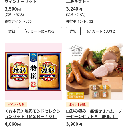
ウィンナーセット
工房ギフトＨ
3,500
3,240
円
円
(送料・税込)
(送料・税込)
獲得ポイント :
35
獲得ポイント :
32
詳細
カートに入れる
詳細
カートに入れる
＜お中元＞煌彩モンドセレクシ
山形の極み 無塩せきハム・ソ
ョンセット（ＭＳＲ－４０）
ーセージセットＡ【慶事用】
4,060
3,900
円
円