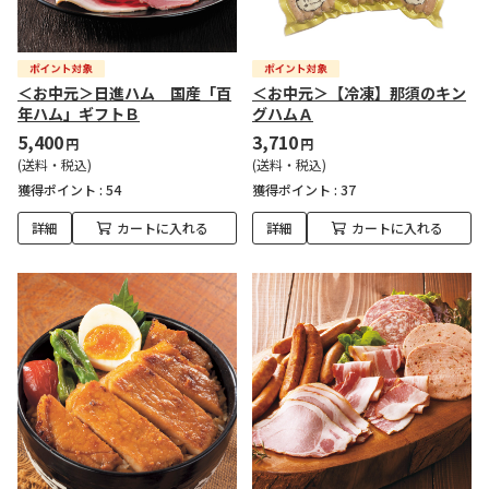
＜お中元＞日進ハム 国産「百
＜お中元＞【冷凍】那須のキン
年ハム」ギフトＢ
グハムＡ
5,400
3,710
円
円
(送料・税込)
(送料・税込)
獲得ポイント :
54
獲得ポイント :
37
詳細
カートに入れる
詳細
カートに入れる