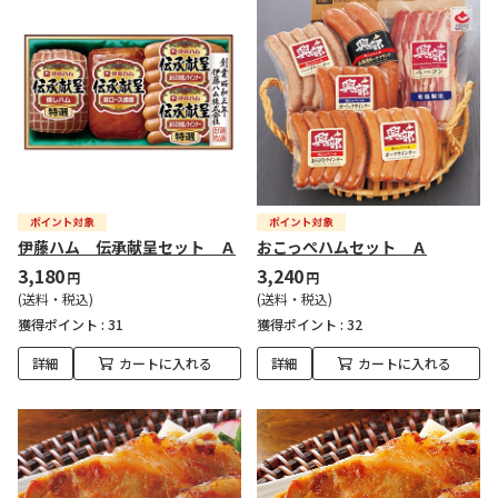
伊藤ハム 伝承献呈セット Ａ
おこっぺハムセット Ａ
3,180
3,240
円
円
(送料・税込)
(送料・税込)
獲得ポイント :
31
獲得ポイント :
32
詳細
カートに入れる
詳細
カートに入れる