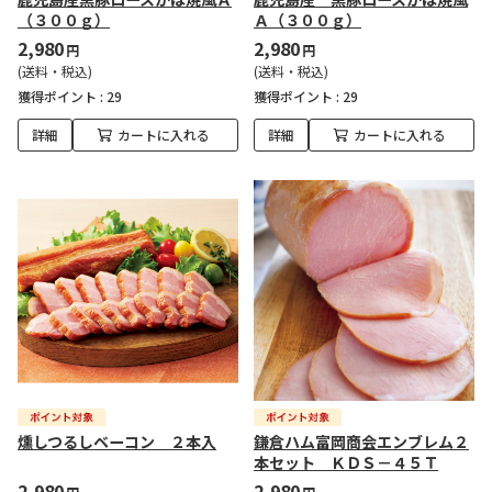
（３００ｇ）
Ａ（３００ｇ）
2,980
2,980
円
円
(送料・税込)
(送料・税込)
獲得ポイント :
29
獲得ポイント :
29
詳細
カートに入れる
詳細
カートに入れる
燻しつるしベーコン ２本入
鎌倉ハム富岡商会エンブレム２
本セット ＫＤＳ－４５Ｔ
2,980
2,980