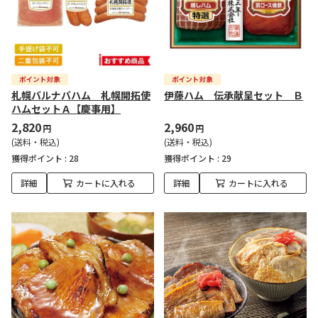
札幌バルナバハム 札幌開拓使
伊藤ハム 伝承献呈セット Ｂ
ハムセットＡ【慶事用】
2,820
2,960
円
円
(送料・税込)
(送料・税込)
獲得ポイント :
28
獲得ポイント :
29
詳細
カートに入れる
詳細
カートに入れる