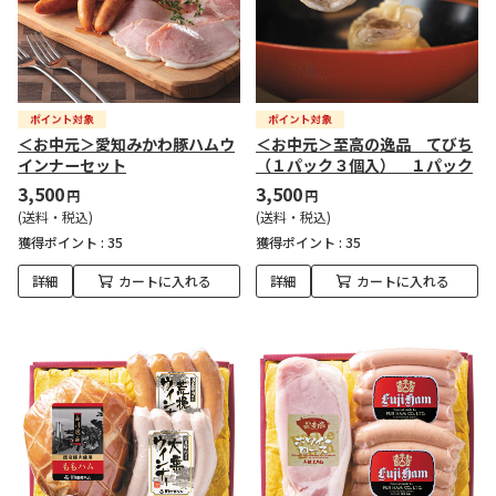
＜お中元＞愛知みかわ豚ハムウ
＜お中元＞至高の逸品 てびち
インナーセット
（１パック３個入） １パック
3,500
3,500
円
円
(送料・税込)
(送料・税込)
獲得ポイント :
35
獲得ポイント :
35
詳細
カートに入れる
詳細
カートに入れる