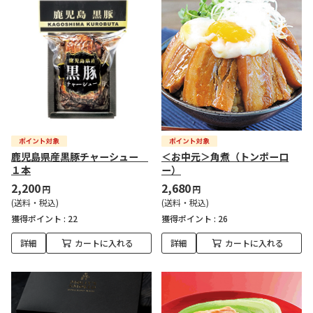
鹿児島県産黒豚チャーシュー
＜お中元＞角煮（トンポーロ
１本
ー）
2,200
2,680
円
円
(送料・税込)
(送料・税込)
獲得ポイント :
22
獲得ポイント :
26
詳細
カートに入れる
詳細
カートに入れる