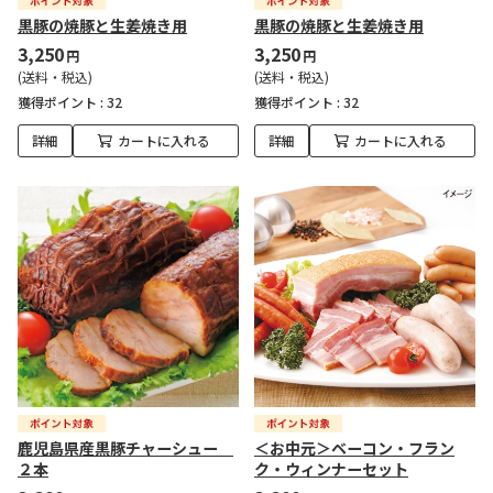
黒豚の焼豚と生姜焼き用
黒豚の焼豚と生姜焼き用
3,250
3,250
円
円
(送料・税込)
(送料・税込)
獲得ポイント :
32
獲得ポイント :
32
詳細
カートに入れる
詳細
カートに入れる
鹿児島県産黒豚チャーシュー
＜お中元＞ベーコン・フラン
２本
ク・ウィンナーセット