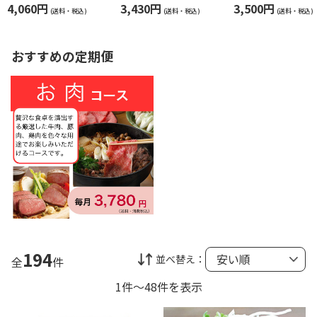
０７）
ＬＧ「金賞」受賞セ
ーセット
4,060円
3,430円
3,500円
ット３４
(送料・税込)
(送料・税込)
(送料・税込)
おすすめの定期便
194
並べ替え：
全
件
1件～48件を表示