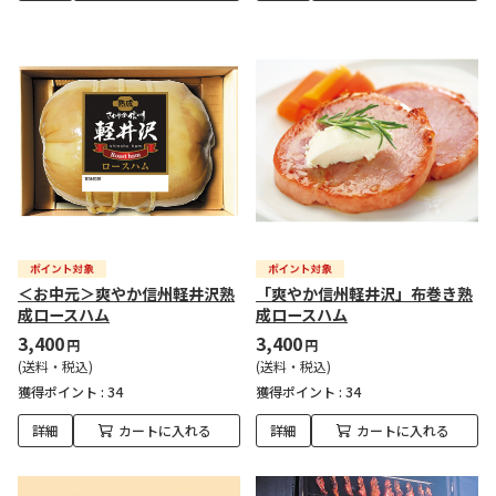
＜お中元＞爽やか信州軽井沢熟
「爽やか信州軽井沢」布巻き熟
成ロースハム
成ロースハム
3,400
3,400
円
円
(送料・税込)
(送料・税込)
獲得ポイント :
34
獲得ポイント :
34
詳細
カートに入れる
詳細
カートに入れる