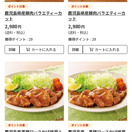
鹿児島県産豚肉バラエティーカ
鹿児島県産豚肉バラエティーカ
ット
ット
2,980
2,980
円
円
(送料・税込)
(送料・税込)
獲得ポイント :
29
獲得ポイント :
29
詳細
カートに入れる
詳細
カートに入れる
鹿児島産黒豚ロースかば焼風Ａ
鹿児島産 黒豚ロースかば焼風