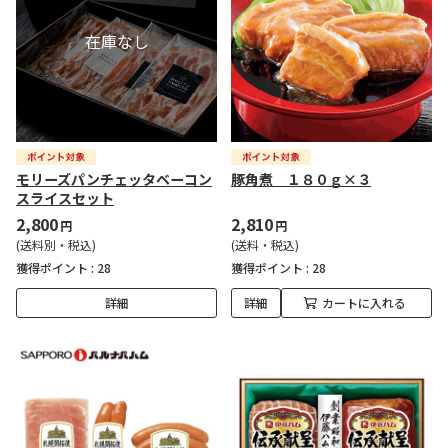
モリーズパンチェッタベーコン
豚角煮 １８０ｇ×３
スライスセット
2,800
2,810
円
円
(送料別・税込)
(送料・税込)
獲得ポイント :
28
獲得ポイント :
28
詳細
詳細
カートに入れる