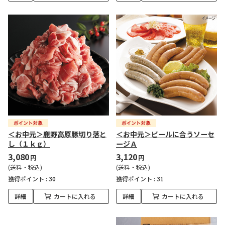
＜お中元＞鹿野高原豚切り落と
＜お中元＞ビールに合うソーセ
し（１ｋｇ）
ージＡ
3,080
3,120
円
円
(送料・税込)
(送料・税込)
獲得ポイント :
30
獲得ポイント :
31
詳細
カートに入れる
詳細
カートに入れる