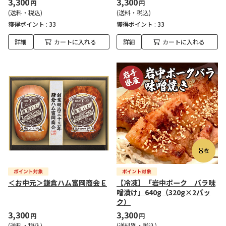
3,300
3,300
円
円
(送料・税込)
(送料・税込)
獲得ポイント :
33
獲得ポイント :
33
詳細
カートに入れる
詳細
カートに入れる
＜お中元＞鎌倉ハム富岡商会Ｅ
【冷凍】「岩中ポーク バラ味
噌漬け」640g（320g×2パッ
ク）
3,300
3,300
円
円
(送料・税込)
(送料別・税込)