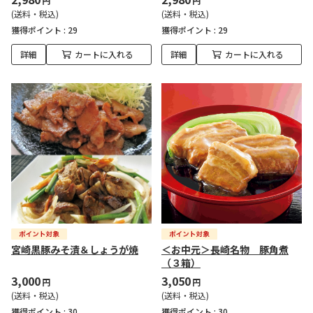
円
円
(送料・税込)
(送料・税込)
獲得ポイント :
29
獲得ポイント :
29
詳細
カートに入れる
詳細
カートに入れる
宮崎黒豚みそ漬＆しょうが焼
＜お中元＞長崎名物 豚角煮
（３箱）
3,000
3,050
円
円
(送料・税込)
(送料・税込)
獲得ポイント :
30
獲得ポイント :
30