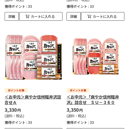
獲得ポイント :
33
獲得ポイント :
33
詳細
カートに入れる
詳細
カートに入れる
＜お中元＞爽やか信州軽井沢詰
＜お中元＞「爽やか信州軽井
合せＡ
沢」詰合せ ＳＵ－３６０
3,330
3,350
円
円
(送料・税込)
(送料・税込)
獲得ポイント :
33
獲得ポイント :
33