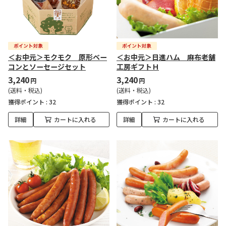
＜お中元＞モクモク 原形ベー
＜お中元＞日進ハム 麻布老舗
コンとソーセージセット
工房ギフトＨ
3,240
3,240
円
円
(送料・税込)
(送料・税込)
獲得ポイント :
32
獲得ポイント :
32
詳細
カートに入れる
詳細
カートに入れる