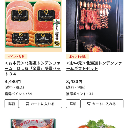
＜お中元＞北海道トンデンファ
＜お中元＞北海道トンデンファ
ーム ＤＬＧ「金賞」受賞セッ
ームギフトセット
ト３４
3,430
3,430
円
円
(送料・税込)
(送料・税込)
獲得ポイント :
34
獲得ポイント :
34
詳細
カートに入れる
詳細
カートに入れる