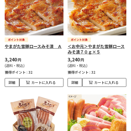
やまがた雪豚ロースみそ漬 Ａ
＜お中元＞やまがた雪豚ロース
みそ漬７０ｇ×５
3,240
3,240
円
円
(送料・税込)
(送料・税込)
獲得ポイント :
32
獲得ポイント :
32
詳細
カートに入れる
詳細
カートに入れる