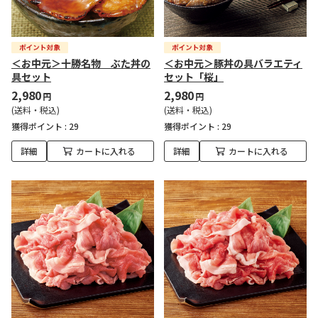
＜お中元＞十勝名物 ぶた丼の
＜お中元＞豚丼の具バラエティ
具セット
セット「桜」
2,980
2,980
円
円
(送料・税込)
(送料・税込)
獲得ポイント :
29
獲得ポイント :
29
詳細
カートに入れる
詳細
カートに入れる