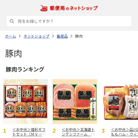
ホーム
ネットショップ
畜産品
豚肉
豚肉
豚肉ランキング
＜お中元＞煌彩ギフ
＜お中元＞北海道ト
＜お中元＞品川
トセット（ＭＶ－５
ンデンファーム Ｄ
ももハム・ウィ