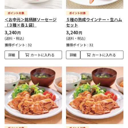
＜お中元＞銘柄豚ソーセージ
５種の熟成ウインナー・生ハム
（３種×各１袋）
セット
3,240
3,240
円
円
(送料・税込)
(送料・税込)
獲得ポイント :
32
獲得ポイント :
32
詳細
カートに入れる
詳細
カートに入れる