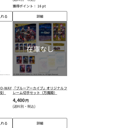
獲得ポイント：
16 pt
入れる
詳細
WO-WAY
「ブルーアーカイブ」オリジナルフ
投）
レーム切手セット（万魔殿）
4,400
円
(送料別・税込)
入れる
詳細