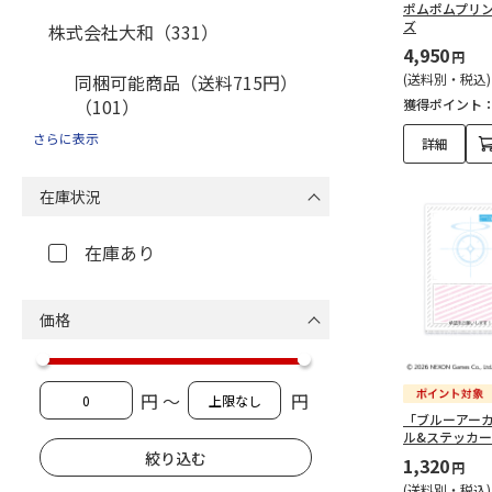
ポムポムプリン3
ズ
株式会社大和（331）
4,950
円
同梱可能商品（送料715円）
(送料別・税込)
（101）
獲得ポイント
さらに表示
詳細
レッツ（194）
在庫状況
福山黒酢（5）
在庫あり
the snuggle shop（59）
TimeLabo（9）
価格
Femone（25）
円 ～
円
武州養蜂園（10）
「ブルーアー
ル&ステッカ
広島西部水産（3）
1,320
円
(送料別・税込)