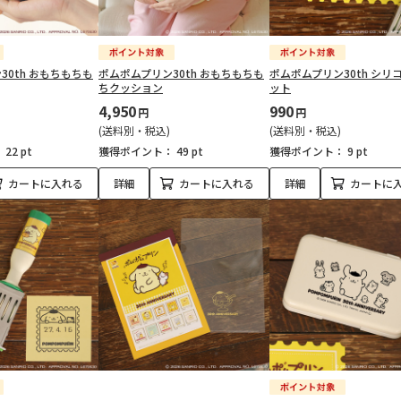
30th おもちもちも
ポムポムプリン30th おもちもちも
ポムポムプリン30th シリ
ちクッション
ット
4,950
990
円
円
(送料別・税込)
(送料別・税込)
：
22 pt
獲得ポイント：
49 pt
獲得ポイント：
9 pt
カートに入れる
詳細
カートに入れる
詳細
カートに