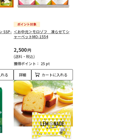
SSP-
＜お中元＞モロゾフ 凍らせてシ
ャーベットMO-1554
2,500
円
(送料・税込)
獲得ポイント：
25 pt
入れる
詳細
カートに入れる