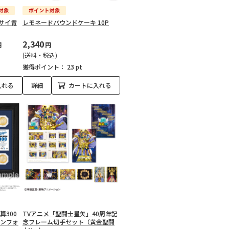
サイ青
レモネードパウンドケーキ 10P
2,340
円
円
(送料・税込)
獲得ポイント：
23 pt
入れる
詳細
カートに入れる
算300
TVアニメ「聖闘士星矢」40周年記
インフォ
念フレーム切手セット（黄金聖闘