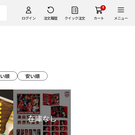
0
ログイン
注文履歴
クイック注文
カート
メニュー
い順
安い順