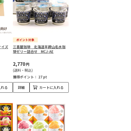
サイズ
三喜屋珈琲 北海道羊蹄山名水珈
琲ゼリー詰合せ MCJ-AE
2,770
円
(送料・税込)
獲得ポイント：
27 pt
入れる
詳細
カートに入れる