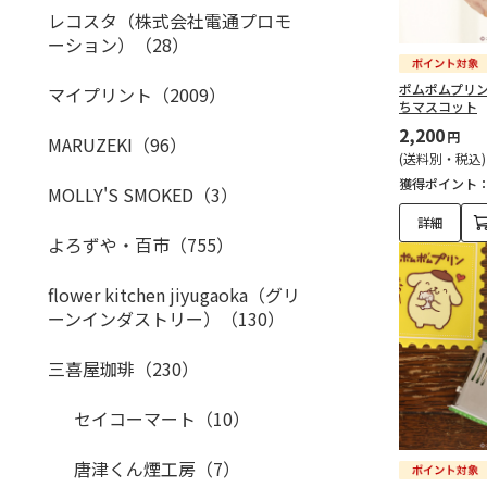
レコスタ（株式会社電通プロモ
ーション）（28）
ポムポムプリン
マイプリント（2009）
ちマスコット
2,200
円
MARUZEKI（96）
(送料別・税込)
獲得ポイント
MOLLY'S SMOKED（3）
詳細
よろずや・百市（755）
flower kitchen jiyugaoka（グリ
ーンインダストリー）（130）
三喜屋珈琲（230）
セイコーマート（10）
唐津くん煙工房（7）