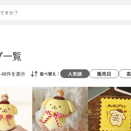
プ一覧
-48件
を表示
人気順
販売日
高
並べ替え：