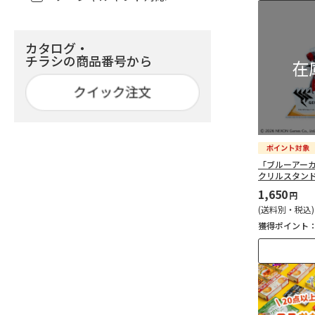
株式会社フーズアイ（2）
ロスヘル／エクネス株式会社
カタログ・
（5）
チラシの商品番号から
株式会社アイビス（63）
Kuradashi（79）
「ブルーアー
クリルスタン
1,650
円
(送料別・税込)
獲得ポイント