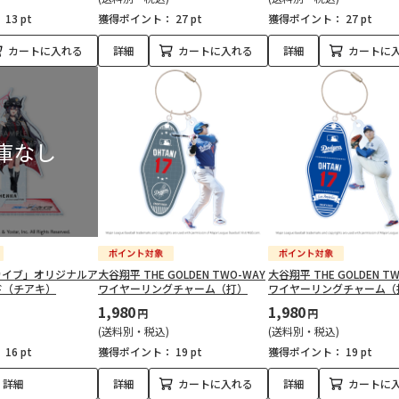
：
13 pt
獲得ポイント：
27 pt
獲得ポイント：
27 pt
カートに入れる
詳細
カートに入れる
詳細
カートに
カイブ」オリジナルア
大谷翔平 THE GOLDEN TWO-WAY
大谷翔平 THE GOLDEN T
ド（チアキ）
ワイヤーリングチャーム（打）
ワイヤーリングチャーム（
1,980
1,980
円
円
(送料別・税込)
(送料別・税込)
：
16 pt
獲得ポイント：
19 pt
獲得ポイント：
19 pt
詳細
詳細
カートに入れる
詳細
カートに