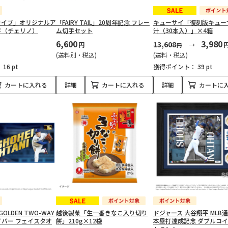
カイブ」オリジナルア
「FAIRY TAIL」20周年記念 フレー
キューサイ「復刻版キュー
ド（チェリノ）
ム切手セット
汁（30本入）」×4箱
6,600
3,980
13,608
円
円
(送料別・税込)
(送料・税込)
：
16 pt
獲得ポイント：
39 pt
カートに入れる
詳細
カートに入れる
詳細
カートに
GOLDEN TWO-WAY
越後製菓「生一番きなこ入り切り
ドジャース 大谷翔平 MLB通
バー フェイスタオ
餅」210g×12袋
本塁打達成記念 ダブルコ