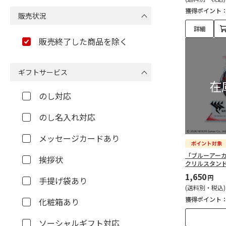
Serendipper（62）
獲得ポイント
販売状況
詳細
sara-la（40）
販売終了した商品を除く
岡部グリーン（Jewelry Plant）
（51）
ギフトサービス
株式会社マインド（97）
のし対応
なかほら牧場（21）
のし名入れ対応
育てるタオル（53）
メッセージカードあり
「ブルーアー
お肉の神戸エスエイチ（28）
挨拶状
クリルスタン
1,650
円
手提げ袋あり
RANGEMATE PRO（2）
(送料別・税込)
獲得ポイント
化粧箱あり
サザエ食品株式会社（2）
ソーシャルギフト対応