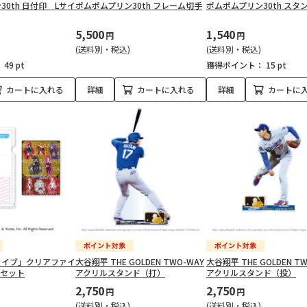
0th 日付印 Lサイ
ポムポムプリン30th フレーム切手
ポムポムプリン30th スタ
5,500
1,540
円
円
(送料別・税込)
(送料別・税込)
：
49 pt
獲得ポイント：
15 pt
カートに入れる
詳細
カートに入れる
詳細
カートに
カイブ」クリアファイ
大谷翔平 THE GOLDEN TWO-WAY
大谷翔平 THE GOLDEN T
ーセット
アクリルスタンド（打）
アクリルスタンド（投）
2,750
2,750
円
円
(送料別・税込)
(送料別・税込)