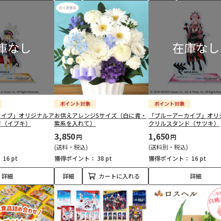
カイブ」オリジナルア
お供えアレンジSサイズ（白に青・
「ブルーアーカイブ」オリ
ド（イブキ）
紫系を入れて）
クリルスタンド（サツキ）
3,850
1,650
円
円
(送料・税込)
(送料別・税込)
：
16 pt
獲得ポイント：
38 pt
獲得ポイント：
16 pt
詳細
詳細
カートに入れる
詳細