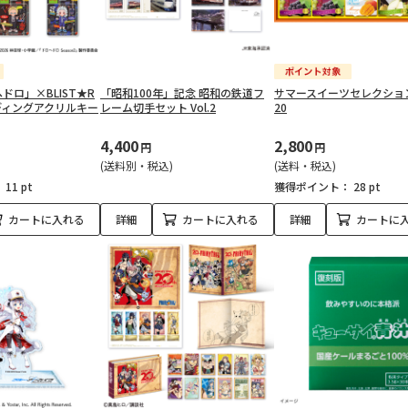
ドロ」×BLIST★R
「昭和100年」記念 昭和の鉄道フ
サマースイーツセレクション 
ーディングアクリルキー
レーム切手セット Vol.2
20
4,400
2,800
円
円
(送料別・税込)
(送料・税込)
：
11 pt
獲得ポイント：
28 pt
カートに入れる
詳細
カートに入れる
詳細
カートに