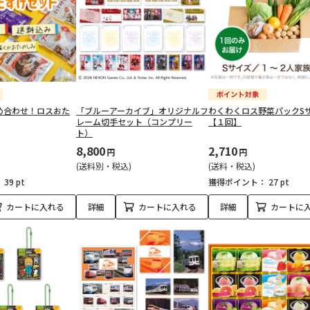
め合わせ！ロスおた
「ブルーアーカイブ」オリジナルフ
わくわくロス野菜パックS
レーム切手セット（コンプリー
【１回】
ト）
8,800
2,710
円
円
(送料別・税込)
(送料・税込)
：
39 pt
獲得ポイント：
27 pt
カートに入れる
詳細
カートに入れる
詳細
カートに