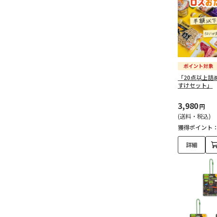
「20点以上詰
すけセット」
3,980
円
(送料・税込)
獲得ポイント
詳細