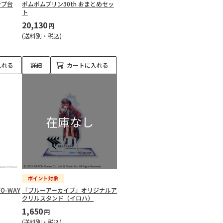
ンプ台
ポムポムプリン30th おまとめセッ
ト
20,130
円
(送料別・税込)
入れる
詳細
カートに入れる
WO-WAY
「ブルーアーカイブ」オリジナルア
クリルスタンド（イロハ）
1,650
円
(送料別・税込)