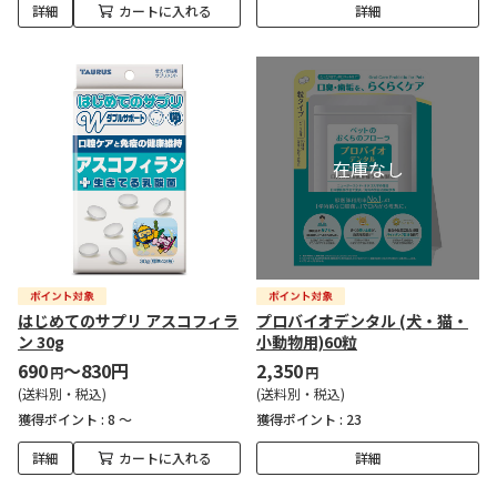
詳細
カートに入れる
詳細
はじめてのサプリ アスコフィラ
プロバイオデンタル (犬・猫・
ン 30g
小動物用)60粒
690
～830円
2,350
円
円
(送料別・税込)
(送料別・税込)
獲得ポイント :
8 ～
獲得ポイント :
23
詳細
カートに入れる
詳細