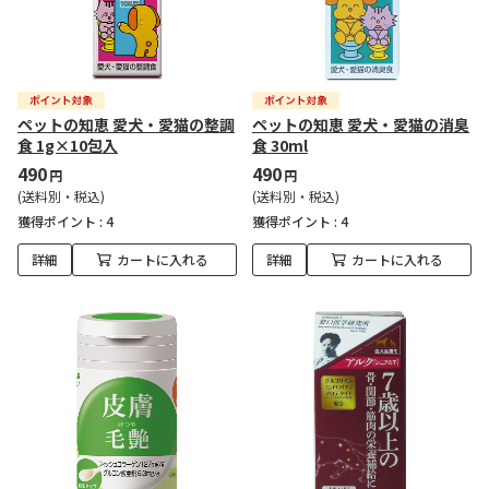
ペットの知恵 愛犬・愛猫の整調
ペットの知恵 愛犬・愛猫の消臭
食 1g×10包入
食 30ml
490
490
円
円
(送料別・税込)
(送料別・税込)
獲得ポイント :
4
獲得ポイント :
4
詳細
カートに入れる
詳細
カートに入れる