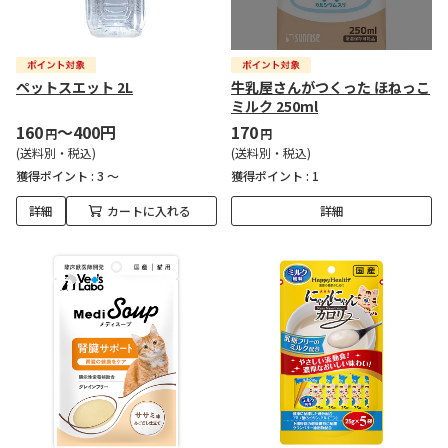
ペットスエット 2L
牛乳屋さんがつくった ほねっこ
ミルク 250ml
160
～400円
170
円
円
(送料別・税込)
(送料別・税込)
獲得ポイント :
3 ～
獲得ポイント :
1
詳細
カートに入れる
詳細