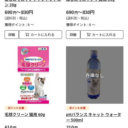
ン 30g
690
～830円
690
～830円
円
円
(送料別・税込)
(送料別・税込)
獲得ポイント :
6 ～
獲得ポイント :
6 ～
詳細
カートに入れる
詳細
カートに入れる
毛球クリーン 猫用 60g
pHバランス キャット ウォータ
ー 500ml
610
210
円
円