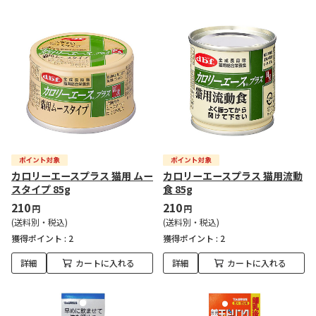
カロリーエースプラス 猫用 ムー
カロリーエースプラス 猫用流動
スタイプ 85g
食 85g
210
210
円
円
(送料別・税込)
(送料別・税込)
獲得ポイント :
2
獲得ポイント :
2
詳細
カートに入れる
詳細
カートに入れる