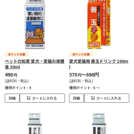
ペットの知恵 愛犬・愛猫の保健
愛犬愛猫用 善玉ドリンク 100m
食 30ml
l
490
570
～690円
円
円
(送料別・税込)
(送料別・税込)
獲得ポイント :
4
獲得ポイント :
6 ～
詳細
カートに入れる
詳細
カートに入れる