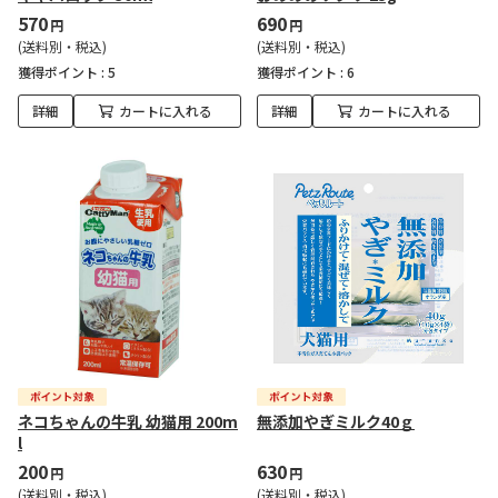
570
690
円
円
(送料別・税込)
(送料別・税込)
獲得ポイント :
5
獲得ポイント :
6
詳細
カートに入れる
詳細
カートに入れる
ネコちゃんの牛乳 幼猫用 200m
無添加やぎミルク40ｇ
l
200
630
円
円
(送料別・税込)
(送料別・税込)