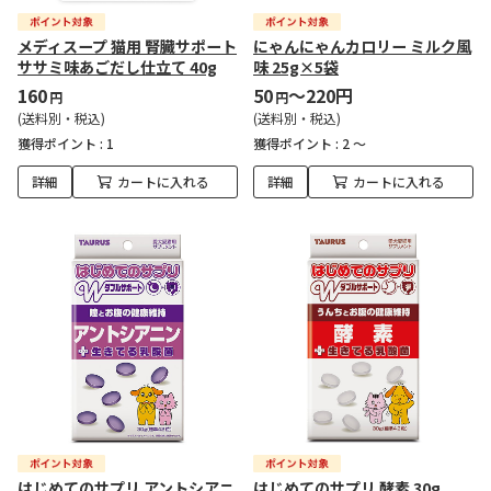
メディスープ 猫用 腎臓サポート
にゃんにゃんカロリー ミルク風
ササミ味あごだし仕立て 40g
味 25g×5袋
160
50
～220円
円
円
(送料別・税込)
(送料別・税込)
獲得ポイント :
1
獲得ポイント :
2 ～
詳細
カートに入れる
詳細
カートに入れる
はじめてのサプリ アントシアニ
はじめてのサプリ 酵素 30g