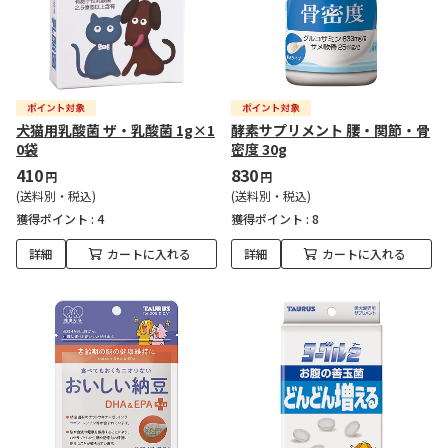
犬猫用乳酸菌 ザ・乳酸菌 1g×1
酵素サプリメント 腰・関節・骨
0袋
密度 30g
410
830
円
円
(送料別・税込)
(送料別・税込)
獲得ポイント :
4
獲得ポイント :
8
詳細
カートに入れる
詳細
カートに入れる