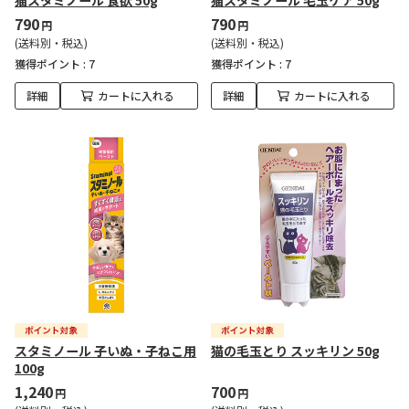
猫スタミノール 食欲 50g
猫スタミノール 毛玉ケア 50g
790
790
円
円
(送料別・税込)
(送料別・税込)
獲得ポイント :
7
獲得ポイント :
7
詳細
カートに入れる
詳細
カートに入れる
スタミノール 子いぬ・子ねこ用
猫の毛玉とり スッキリン 50g
100g
1,240
700
円
円