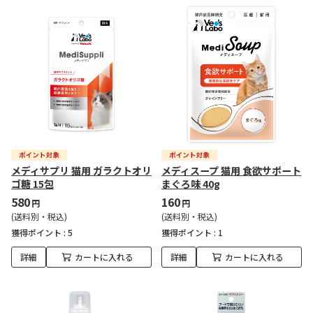
メディサプリ 猫用 ガラクトオリ
メディスープ 猫用 食欲サポート
ゴ糖 15包
まぐろ味 40g
580
160
円
円
(送料別・税込)
(送料別・税込)
獲得ポイント :
5
獲得ポイント :
1
詳細
カートに入れる
詳細
カートに入れる