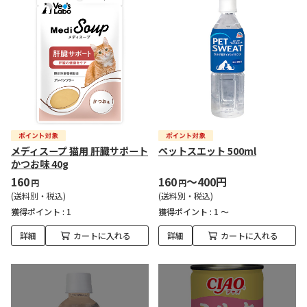
メディスープ 猫用 肝臓サポート
ペットスエット 500ml
かつお味 40g
160
160
～400円
円
円
(送料別・税込)
(送料別・税込)
獲得ポイント :
1
獲得ポイント :
1 ～
詳細
カートに入れる
詳細
カートに入れる