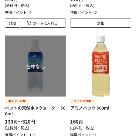
(送料別・税込)
(送料別・税込)
獲得ポイント :
6
獲得ポイント :
2
詳細
カートに入れる
詳細
ペットの天然水 Vウォーター 50
アミノペッツ 500ml
0ml
130
～320円
160
円
円
(送料別・税込)
(送料別・税込)
獲得ポイント :
1 ～
獲得ポイント :
1