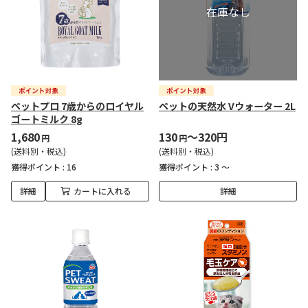
ペットプロ 7歳からのロイヤル
ペットの天然水 Vウォーター 2L
ゴートミルク 8g
1,680
130
～320円
円
円
(送料別・税込)
(送料別・税込)
獲得ポイント :
16
獲得ポイント :
3 ～
詳細
カートに入れる
詳細