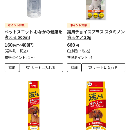
ペットスエット おなかの健康を
猫用チョイスプラス スタミノン
考える 500ml
毛玉ケア 30g
160
～400円
660
円
円
(送料別・税込)
(送料別・税込)
獲得ポイント :
1 ～
獲得ポイント :
6
詳細
カートに入れる
詳細
カートに入れる