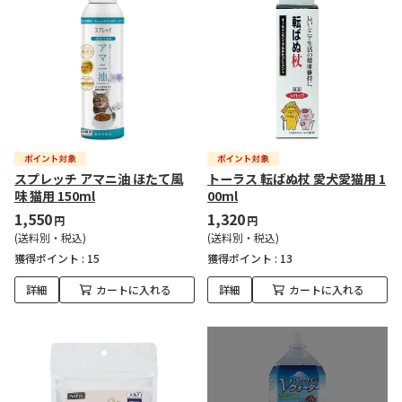
スプレッチ アマニ油 ほたて風
トーラス 転ばぬ杖 愛犬愛猫用 1
味 猫用 150ml
00ml
1,550
1,320
円
円
(送料別・税込)
(送料別・税込)
獲得ポイント :
15
獲得ポイント :
13
詳細
カートに入れる
詳細
カートに入れる