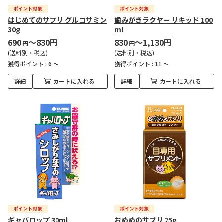
はじめてのサプリ グルコサミン
歯みがきラクヤー リキッド 100
30g
ml
690
～830円
830
～1,130円
円
円
(送料別・税込)
(送料別・税込)
獲得ポイント :
6 ～
獲得ポイント :
11 ～
詳細
カートに入れる
詳細
カートに入れる
ギャバロップ 30ml
おめめのサプリ 25g