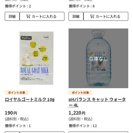
獲得ポイント :
2
獲得ポイント :
6
詳細
カートに入れる
詳細
カートに入れる
ロイヤルゴートミルク 10g
pHバランス キャット ウォータ
ー 4L
190
1,220
円
円
(送料別・税込)
(送料別・税込)
獲得ポイント :
1
獲得ポイント :
12