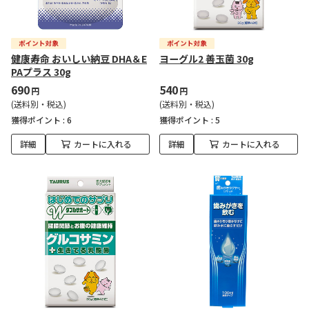
健康寿命 おいしい納豆 DHA＆E
ヨーグル2 善玉菌 30g
PAプラス 30g
690
540
円
円
(送料別・税込)
(送料別・税込)
獲得ポイント :
6
獲得ポイント :
5
詳細
カートに入れる
詳細
カートに入れる