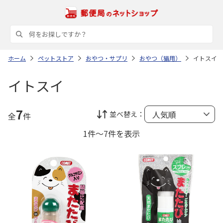
ホーム
ペットストア
おやつ・サプリ
おやつ（猫用）
イトスイ
イトスイ
7
並べ替え：
全
件
1件～7件を表示