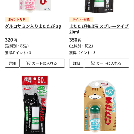
グルコサミン入りまたたび 3g
またたび抽出液 スプレータイプ
20ml
320
350
円
円
(送料別・税込)
(送料別・税込)
獲得ポイント :
3
獲得ポイント :
3
詳細
カートに入れる
詳細
カートに入れる