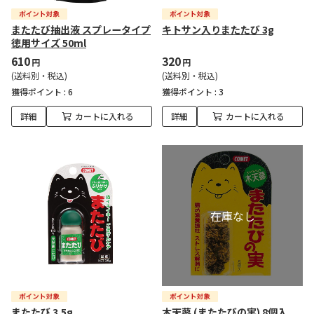
またたび抽出液 スプレータイプ
キトサン入りまたたび 3g
徳用サイズ 50ml
610
320
円
円
(送料別・税込)
(送料別・税込)
獲得ポイント :
6
獲得ポイント :
3
詳細
カートに入れる
詳細
カートに入れる
またたび 3.5g
木天蓼 (またたびの実) 8個入