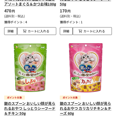
アソートまぐろ＆かつお味100g
50g
470
170
円
円
(送料別・税込)
(送料別・税込)
獲得ポイント :
4
獲得ポイント :
1
詳細
カートに入れる
詳細
カートに入れる
銀のスプーン おいしい顔が見ら
銀のスプーン おいしい顔が見ら
れるおやつ しっとりシーフード
れるおやつ カリカリチキン＆チ
＆チキン 50g
ーズ 60g