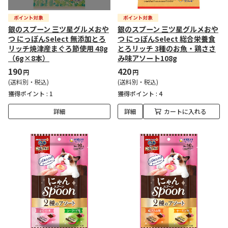
銀のスプーン 三ツ星グルメおや
銀のスプーン 三ツ星グルメおや
つ にっぽんSelect 無添加とろ
つ にっぽんSelect 総合栄養食
リッチ焼津産まぐろ節使用 48g
とろリッチ 3種のお魚・鶏ささ
（6g×8本）
み味アソート108g
190
420
円
円
(送料別・税込)
(送料別・税込)
獲得ポイント :
1
獲得ポイント :
4
詳細
詳細
カートに入れる