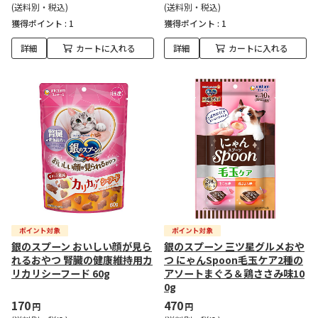
(送料別・税込)
(送料別・税込)
獲得ポイント :
1
獲得ポイント :
1
詳細
カートに入れる
詳細
カートに入れる
銀のスプーン おいしい顔が見ら
銀のスプーン 三ツ星グルメおや
れるおやつ 腎臓の健康維持用カ
つ にゃんSpoon毛玉ケア2種の
リカリシーフード 60g
アソートまぐろ＆鶏ささみ味10
0g
170
470
円
円