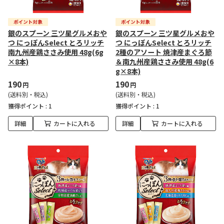
銀のスプーン 三ツ星グルメおや
銀のスプーン 三ツ星グルメおや
つ にっぽんSelect とろリッチ
つ にっぽんSelect とろリッチ
南九州産鶏ささみ使用 48g(6g
2種のアソート 焼津産まぐろ節
×8本)
＆南九州産鶏ささみ使用 48g(6
g×8本)
190
190
円
円
(送料別・税込)
(送料別・税込)
獲得ポイント :
1
獲得ポイント :
1
詳細
カートに入れる
詳細
カートに入れる