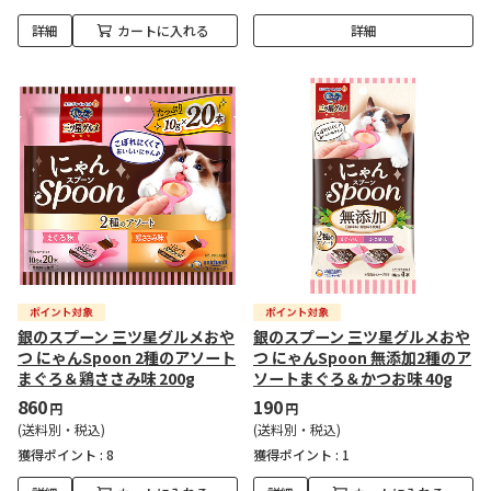
詳細
カートに入れる
詳細
銀のスプーン 三ツ星グルメおや
銀のスプーン 三ツ星グルメおや
つ にゃんSpoon 2種のアソート
つ にゃんSpoon 無添加2種のア
まぐろ＆鶏ささみ味 200g
ソートまぐろ＆かつお味 40g
860
190
円
円
(送料別・税込)
(送料別・税込)
獲得ポイント :
8
獲得ポイント :
1