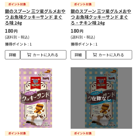
銀のスプーン 三ツ星グルメおや
銀のスプーン 三ツ星グルメおや
つ お魚味クッキーサンド まぐ
つ お魚味クッキーサンド まぐ
ろ味 24g
ろ・チキン味 24g
180
180
円
円
(送料別・税込)
(送料別・税込)
獲得ポイント :
1
獲得ポイント :
1
詳細
カートに入れる
詳細
カートに入れる