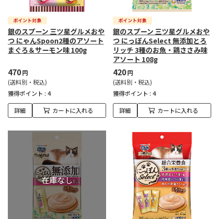
銀のスプーン 三ツ星グルメおや
銀のスプーン 三ツ星グルメおや
つ にゃんSpoon2種のアソート
つ にっぽんSelect 無添加とろ
まぐろ＆サーモン味 100g
リッチ 3種のお魚・鶏ささみ味
アソート 108g
470
420
円
円
(送料別・税込)
(送料別・税込)
獲得ポイント :
4
獲得ポイント :
4
詳細
カートに入れる
詳細
カートに入れる