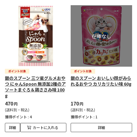
銀のスプーン 三ツ星グルメおや
銀のスプーン おいしい顔がみら
つ にゃんSpoon 無添加2種のア
れるおやつ カリカリたい味 60g
ソートまぐろ＆鶏ささみ味 100
g
470
170
円
円
(送料別・税込)
(送料別・税込)
獲得ポイント :
4
獲得ポイント :
1
詳細
カートに入れる
詳細