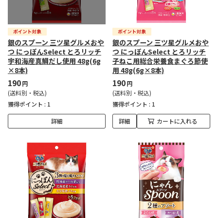
銀のスプーン 三ツ星グルメおや
銀のスプーン 三ツ星グルメおや
つ にっぽんSelect とろリッチ
つ にっぽんSelect とろリッチ
宇和海産真鯛だし使用 48g(6g
子ねこ用総合栄養食まぐろ節使
×8本)
用 48g(6g×8本)
190
190
円
円
(送料別・税込)
(送料別・税込)
獲得ポイント :
1
獲得ポイント :
1
詳細
詳細
カートに入れる