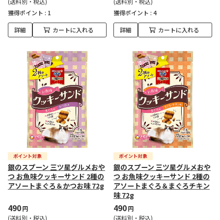
(送料別・税込)
(送料別・税込)
獲得ポイント :
1
獲得ポイント :
4
詳細
カートに入れる
詳細
カートに入れる
銀のスプーン 三ツ星グルメおや
銀のスプーン 三ツ星グルメおや
つ お魚味クッキーサンド 2種の
つ お魚味クッキーサンド 2種の
アソートまぐろ＆かつお味 72g
アソートまぐろ＆まぐろチキン
味 72g
490
490
円
円
(送料別・税込)
(送料別・税込)