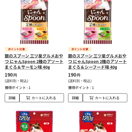
銀のスプーン 三ツ星グルメおや
銀のスプーン 三ツ星グルメおや
つ にゃんSpoon 2種のアソート
つ にゃんSpoon 2種のアソート
まぐろ＆サーモン味 40g
まぐろ＆シーフード味 40g
190
190
円
円
(送料別・税込)
(送料別・税込)
獲得ポイント :
1
獲得ポイント :
1
詳細
カートに入れる
詳細
カートに入れる