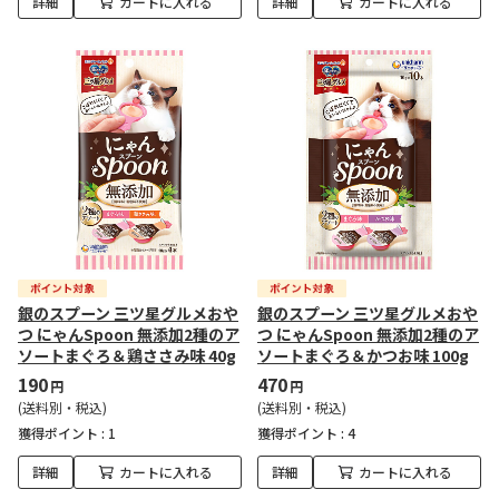
詳細
カートに入れる
詳細
カートに入れる
銀のスプーン 三ツ星グルメおや
銀のスプーン 三ツ星グルメおや
つ にゃんSpoon 無添加2種のア
つ にゃんSpoon 無添加2種のア
ソートまぐろ＆鶏ささみ味 40g
ソートまぐろ＆かつお味 100g
190
470
円
円
(送料別・税込)
(送料別・税込)
獲得ポイント :
1
獲得ポイント :
4
詳細
カートに入れる
詳細
カートに入れる