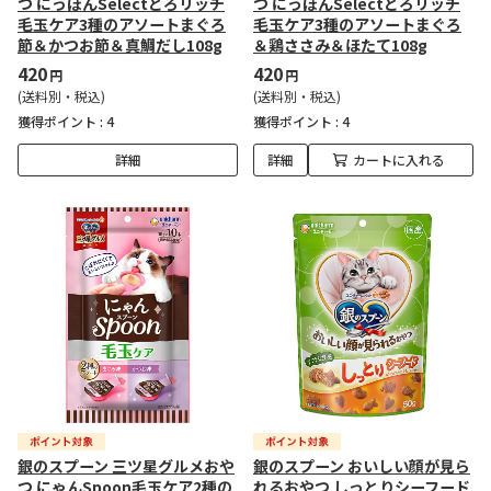
つ にっぽんSelectとろリッチ
つ にっぽんSelectとろリッチ
毛玉ケア3種のアソートまぐろ
毛玉ケア3種のアソートまぐろ
節＆かつお節＆真鯛だし108g
＆鶏ささみ＆ほたて108g
420
420
円
円
(送料別・税込)
(送料別・税込)
獲得ポイント :
4
獲得ポイント :
4
詳細
詳細
カートに入れる
銀のスプーン 三ツ星グルメおや
銀のスプーン おいしい顔が見ら
つ にゃんSpoon毛玉ケア2種の
れるおやつ しっとりシーフード