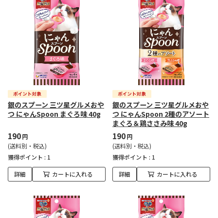
銀のスプーン 三ツ星グルメおや
銀のスプーン 三ツ星グルメおや
つ にゃんSpoon まぐろ味 40g
つ にゃんSpoon 2種のアソート
まぐろ＆鶏ささみ味 40g
190
190
円
円
(送料別・税込)
(送料別・税込)
獲得ポイント :
1
獲得ポイント :
1
詳細
カートに入れる
詳細
カートに入れる