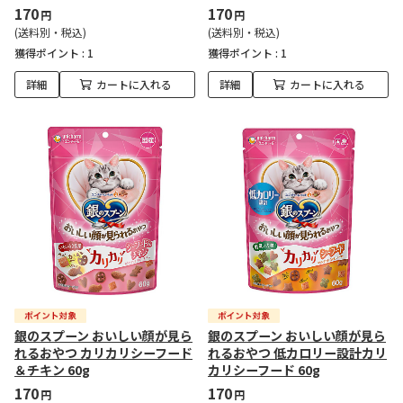
170
170
円
円
(送料別・税込)
(送料別・税込)
獲得ポイント :
1
獲得ポイント :
1
詳細
カートに入れる
詳細
カートに入れる
銀のスプーン おいしい顔が見ら
銀のスプーン おいしい顔が見ら
れるおやつ カリカリシーフード
れるおやつ 低カロリー設計カリ
＆チキン 60g
カリシーフード 60g
170
170
円
円