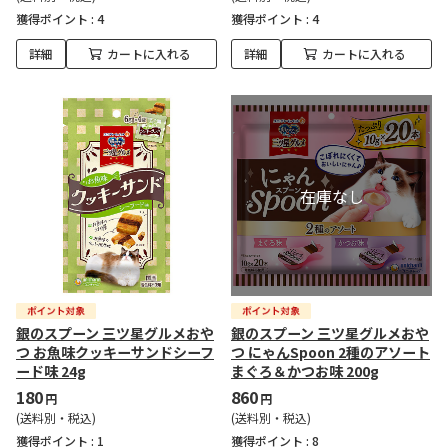
獲得ポイント :
4
獲得ポイント :
4
詳細
カートに入れる
詳細
カートに入れる
銀のスプーン 三ツ星グルメおや
銀のスプーン 三ツ星グルメおや
つ お魚味クッキーサンドシーフ
つ にゃんSpoon 2種のアソート
ード味 24g
まぐろ＆かつお味 200g
180
860
円
円
(送料別・税込)
(送料別・税込)
獲得ポイント :
1
獲得ポイント :
8