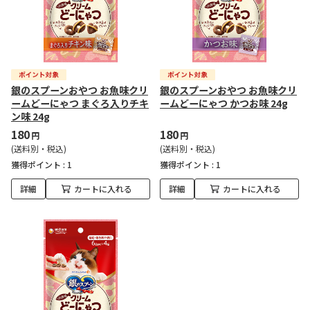
銀のスプーンおやつ お魚味クリ
銀のスプーンおやつ お魚味クリ
ームどーにゃつ まぐろ入りチキ
ームどーにゃつ かつお味 24g
ン味 24g
180
180
円
円
(送料別・税込)
(送料別・税込)
獲得ポイント :
1
獲得ポイント :
1
詳細
カートに入れる
詳細
カートに入れる