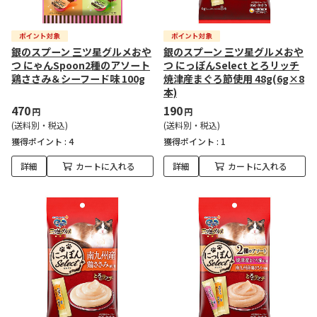
銀のスプーン 三ツ星グルメおや
銀のスプーン 三ツ星グルメおや
つ にゃんSpoon2種のアソート
つ にっぽんSelect とろリッチ
鶏ささみ＆シーフード味 100g
焼津産まぐろ節使用 48g(6g×8
本)
470
190
円
円
(送料別・税込)
(送料別・税込)
獲得ポイント :
4
獲得ポイント :
1
詳細
カートに入れる
詳細
カートに入れる