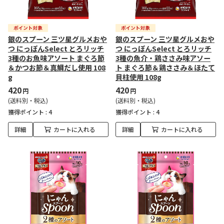
銀のスプーン 三ツ星グルメおや
銀のスプーン 三ツ星グルメおや
つ にっぽんSelect とろリッチ
つ にっぽんSelect とろリッチ
3種のお魚味アソート まぐろ節
3種の魚介・鶏ささみ味アソー
＆かつお節＆真鯛だし使用 108
ト まぐろ節＆鶏ささみ＆ほたて
g
貝柱使用 108g
420
420
円
円
(送料別・税込)
(送料別・税込)
獲得ポイント :
4
獲得ポイント :
4
詳細
カートに入れる
詳細
カートに入れる