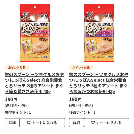
銀のスプーン 三ツ星グルメおや
銀のスプーン 三ツ星グルメおや
つ にっぽんSelect 総合栄養食
つ にっぽんSelect 総合栄養食
とろリッチ 2種のアソート まぐ
とろリッチ 2種のアソート まぐ
ろ節＆鶏ささみ使用 48g
ろ節＆かつお節使用 48g
190
190
円
円
(送料別・税込)
(送料別・税込)
獲得ポイント :
1
獲得ポイント :
1
詳細
カートに入れる
詳細
カートに入れる