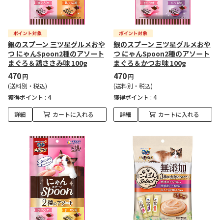
銀のスプーン 三ツ星グルメおや
銀のスプーン 三ツ星グルメおや
つ にゃんSpoon2種のアソート
つ にゃんSpoon2種のアソート
まぐろ＆鶏ささみ味 100g
まぐろ＆かつお味 100g
470
470
円
円
(送料別・税込)
(送料別・税込)
獲得ポイント :
4
獲得ポイント :
4
詳細
カートに入れる
詳細
カートに入れる