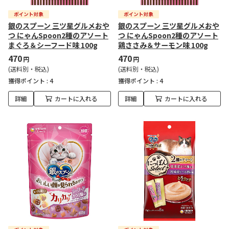
銀のスプーン 三ツ星グルメおや
銀のスプーン 三ツ星グルメおや
つ にゃんSpoon2種のアソート
つ にゃんSpoon2種のアソート
まぐろ＆シーフード味 100g
鶏ささみ＆サーモン味 100g
470
470
円
円
(送料別・税込)
(送料別・税込)
獲得ポイント :
4
獲得ポイント :
4
詳細
カートに入れる
詳細
カートに入れる