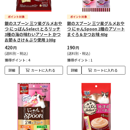
銀のスプーン 三ツ星グルメおや
銀のスプーン 三ツ星グルメおや
つ にっぽんSelect とろリッチ
つ にゃんSpoon 2種のアソート
3種の海の味わいアソート かつ
まぐろ＆かつお味 40g
お節＆さけ＆ぶり使用 108g
420
190
円
円
(送料別・税込)
(送料別・税込)
獲得ポイント :
4
獲得ポイント :
1
詳細
カートに入れる
詳細
カートに入れる