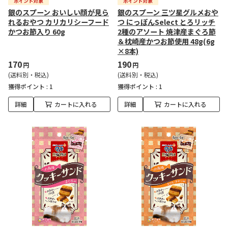
銀のスプーン おいしい顔が見ら
銀のスプーン 三ツ星グルメおや
れるおやつ カリカリシーフード
つ にっぽんSelect とろリッチ
かつお節入り 60g
2種のアソート 焼津産まぐろ節
＆枕崎産かつお節使用 48g(6g
×8本)
170
190
円
円
(送料別・税込)
(送料別・税込)
獲得ポイント :
1
獲得ポイント :
1
詳細
カートに入れる
詳細
カートに入れる