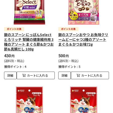
銀のスプーン にっぽんSelect
銀のスプーンおやつ お魚味クリ
とろリッチ 腎臓の健康維持用 3
ームどーにゃつ2種のアソート
種のアソート まぐろ節&かつお
まぐろ＆かつお味72g
節&真鯛だし 108g
430
500
円
円
(送料別・税込)
(送料別・税込)
獲得ポイント :
4
獲得ポイント :
5
詳細
カートに入れる
詳細
カートに入れる