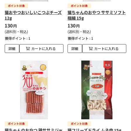
猫おやつおいしいこつぶチーズ
猫ちゃんのおやつ ササミソフト
12g
極細 15g
130
130
円
円
(送料別・税込)
(送料別・税込)
獲得ポイント :
1
獲得ポイント :
1
詳細
カートに入れる
詳細
カートに入れる
猫ちゃんのおやつ 鶏ササミジャ
猫フリーズドライ ムネ肉 15g