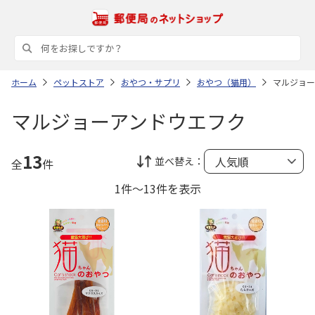
ホーム
ペットストア
おやつ・サプリ
おやつ（猫用）
マルジョー
マルジョーアンドウエフク
13
並べ替え：
全
件
1件～13件を表示