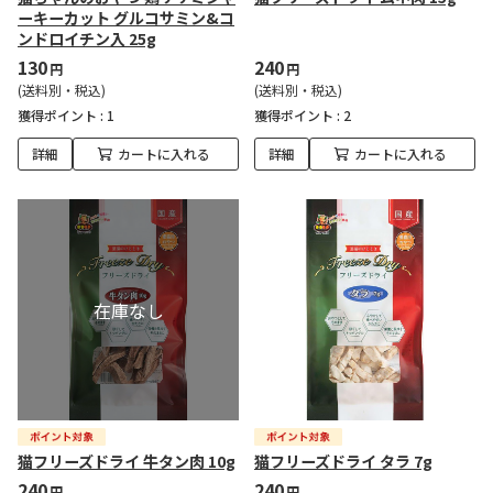
ーキーカット グルコサミン&コ
ンドロイチン入 25g
130
240
円
円
(送料別・税込)
(送料別・税込)
獲得ポイント :
1
獲得ポイント :
2
詳細
カートに入れる
詳細
カートに入れる
猫フリーズドライ 牛タン肉 10g
猫フリーズドライ タラ 7g
240
240
円
円