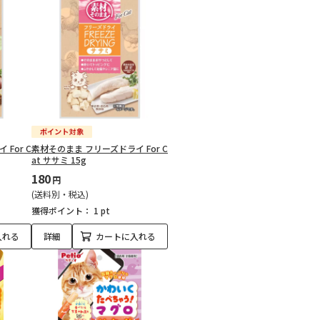
For C
素材そのまま フリーズドライ For C
at ササミ 15g
180
円
(送料別・税込)
獲得ポイント：
1 pt
入れる
詳細
カートに入れる