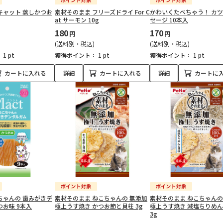
キャット 蒸しかつお
素材そのまま フリーズドライ For C
かわいくたべちゃう！ カ
at サーモン 10g
セージ 10本入
180
170
円
円
(送料別・税込)
(送料別・税込)
：
1 pt
獲得ポイント：
1 pt
獲得ポイント：
1 pt
カートに入れる
詳細
カートに入れる
詳細
カートに
ちゃんの 歯みがきデ
素材そのまま ねこちゃんの 無添加
素材そのまま ねこちゃんの
つお味 9本入
極上うす焼き かつお節と貝柱 3g
極上うす焼き 減塩ちりめ
3g