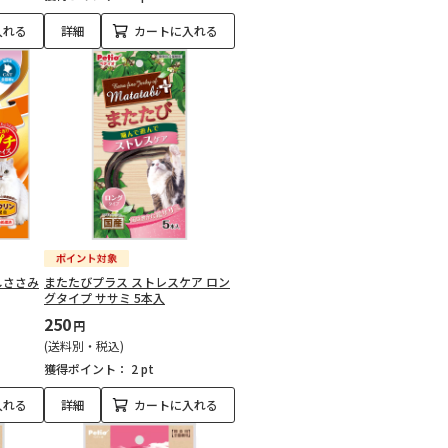
入れる
詳細
カートに入れる
しささみ
またたびプラス ストレスケア ロン
グタイプ ササミ 5本入
250
円
(送料別・税込)
獲得ポイント：
2 pt
入れる
詳細
カートに入れる