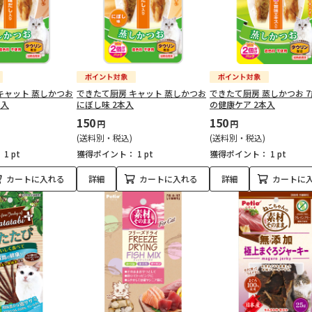
キャット 蒸しかつお
できたて厨房 キャット 蒸しかつお
できたて厨房 蒸しかつお 
本入
にぼし味 2本入
の健康ケア 2本入
150
150
円
円
(送料別・税込)
(送料別・税込)
：
1 pt
獲得ポイント：
1 pt
獲得ポイント：
1 pt
カートに入れる
詳細
カートに入れる
詳細
カートに