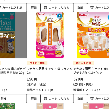
カートに入れる
詳細
カートに入れる
詳細
カートに
ちゃんの 歯みがきデ
できたて厨房 キャット 蒸しまぐろ
できたて厨房 キャット 蒸
切りササミ味 20g
2本
プチ 1切れ×10パック
150
570
円
円
(送料別・税込)
(送料別・税込)
：
1 pt
獲得ポイント：
1 pt
獲得ポイント：
5 pt
詳細
詳細
カートに入れる
詳細
カートに