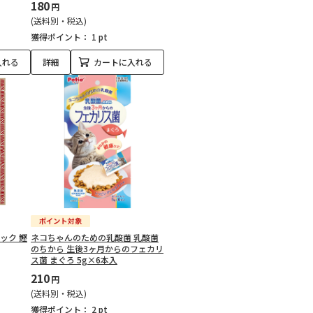
180
円
(送料別・税込)
獲得ポイント：
1 pt
入れる
詳細
カートに入れる
ック 鰹
ネコちゃんのための乳酸菌 乳酸菌
のちから 生後3ヶ月からのフェカリ
ス菌 まぐろ 5g×6本入
210
円
(送料別・税込)
獲得ポイント：
2 pt