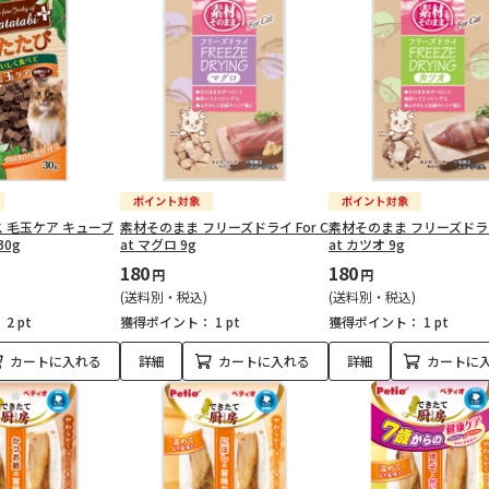
 毛玉ケア キューブ
素材そのまま フリーズドライ For C
素材そのまま フリーズドライ 
30g
at マグロ 9g
at カツオ 9g
180
180
円
円
(送料別・税込)
(送料別・税込)
：
2 pt
獲得ポイント：
1 pt
獲得ポイント：
1 pt
カートに入れる
詳細
カートに入れる
詳細
カートに