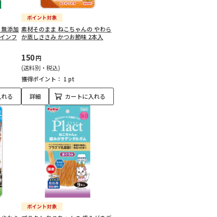
 無添加
素材そのまま ねこちゃんの やわら
レインフ
か蒸しささみ かつお節味 2本入
150
円
(送料別・税込)
獲得ポイント：
1 pt
入れる
詳細
カートに入れる