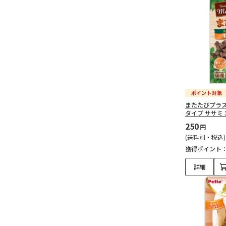
またたびプラス
タイプ ササミ 
250
円
(送料別・税込)
獲得ポイント
詳細