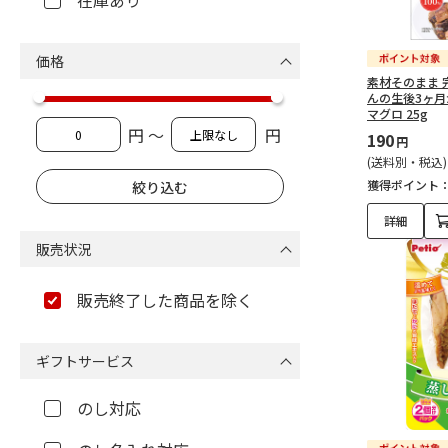
在庫あり
価格
素材そのまま 
んの生後3ヶ
マグロ 25g
円 ～
円
190
円
(送料別・税込)
獲得ポイント
詳細
販売状況
販売終了した商品を除く
ギフトサービス
のし対応