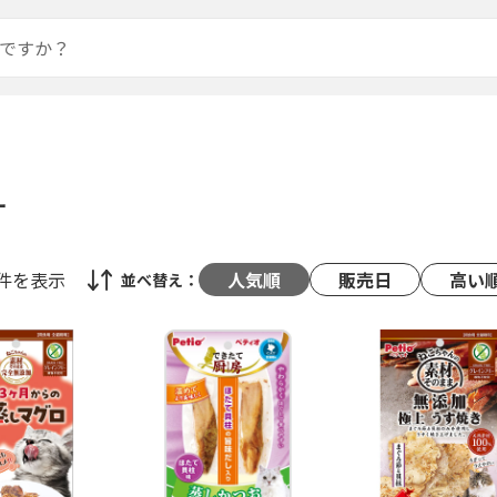
オ
8件
を表示
人気順
販売日
高い
並べ替え：