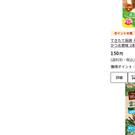
できたて厨房 
かつお節味 2
150
円
(送料別・税込)
獲得ポイント
詳細