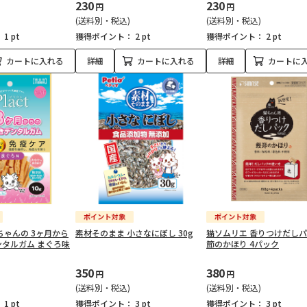
230
230
円
円
(送料別・税込)
(送料別・税込)
：
1 pt
獲得ポイント：
2 pt
獲得ポイント：
2 pt
カートに入れる
詳細
カートに入れる
詳細
カートに
ちゃんの 3ヶ月から
素材そのまま 小さなにぼし 30g
猫ソムリエ 香りつけだしパ
タルガム まぐろ味
節のかほり 4パック
350
380
円
円
(送料別・税込)
(送料別・税込)
：
1 pt
獲得ポイント：
3 pt
獲得ポイント：
3 pt