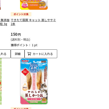
 無添加
できたて厨房 キャット 蒸しササミ
 3g
2本
150
円
(送料別・税込)
獲得ポイント：
1 pt
入れる
詳細
カートに入れる