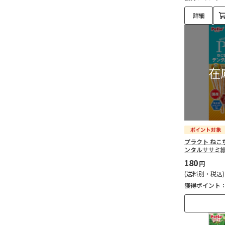
詳細
プラクト ねこ
ンタルササミ細
180
円
(送料別・税込)
獲得ポイント