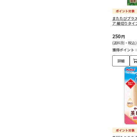
またたびプラス
ア 細切りタイプ
250
円
(送料別・税込)
獲得ポイント
詳細