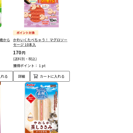
7歳から
かわいくたべちゃう！ マグロソー
セージ 10本入
170
円
(送料別・税込)
獲得ポイント：
1 pt
入れる
詳細
カートに入れる