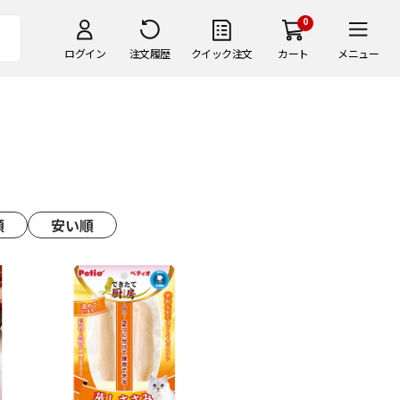
0
ログイン
注文履歴
クイック注文
カート
メニュー
順
安い順