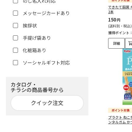
のし名入れ対応
できたて厨房 
2本
メッセージカードあり
150
円
挨拶状
(送料別・税込)
獲得ポイント
手提げ袋あり
詳細
化粧箱あり
ソーシャルギフト対応
カタログ・
チラシの商品番号から
プラクト ねこ
ンタルガム か