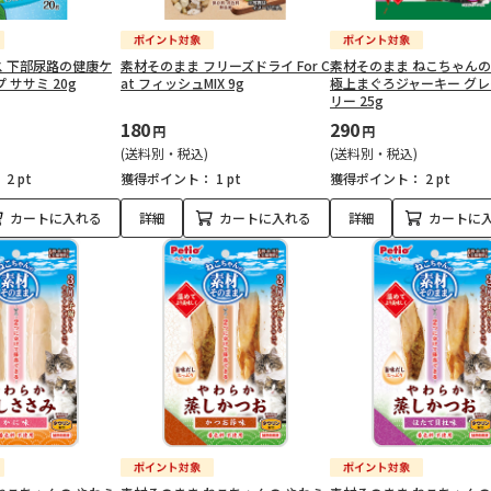
 下部尿路の健康ケ
素材そのまま フリーズドライ For C
素材そのまま ねこちゃんの
 ササミ 20g
at フィッシュMIX 9g
極上まぐろジャーキー グ
リー 25g
180
290
円
円
(送料別・税込)
(送料別・税込)
：
2 pt
獲得ポイント：
1 pt
獲得ポイント：
2 pt
カートに入れる
詳細
カートに入れる
詳細
カートに