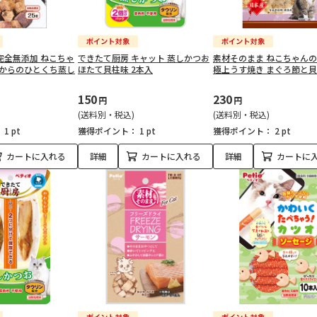
完全無添加 ねこちゃ
できたて厨房 キャット 蒸しかつお
素材そのまま ねこちゃんの
月からのひとくち蒸し
ほたて貝柱味 2本入
極上うす焼き まぐろ節と貝柱
150
230
円
円
(送料別・税込)
(送料別・税込)
：
1 pt
獲得ポイント：
1 pt
獲得ポイント：
2 pt
カートに入れる
詳細
カートに入れる
詳細
カートに