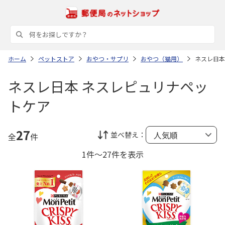
ホーム
ペットストア
おやつ・サプリ
おやつ（猫用）
ネスレ日本
ネスレ日本 ネスレピュリナペッ
トケア
27
並べ替え：
全
件
1件～27件を表示