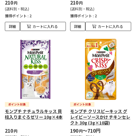
210
210
円
円
(送料別・税込)
(送料別・税込)
獲得ポイント :
2
獲得ポイント :
2
詳細
カートに入れる
詳細
カートに入れる
モンプチ ナチュラルキッス 貝
モンプチ クリスピーキッス グ
柱入りまぐろゼリー 10g×4本
レイビーソースかけ チキンセレ
クト 30g (3g×10袋)
210
190
～710円
円
円