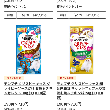
(送料別・税込)
(送料別・税込)
獲得ポイント :
2
獲得ポイント :
1 ～
詳細
カートに入れる
詳細
カートに入れる
モンプチ クリスピーキッス グ
モンプチ クリスピーキッス 総
レイビーソースかけ お魚＆チキ
合栄養食 キャットニップ入り贅
ンセレクト 30g (3g×10袋)
沢お魚＆チキン味 24g (3g×8
袋)
190
～710円
190
～710円
円
円
(送料別・税込)
(送料別・税込)