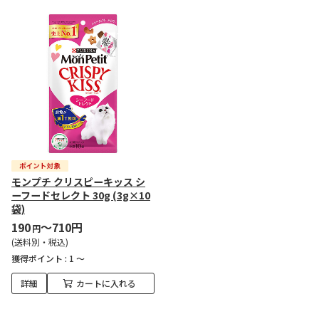
モンプチ クリスピーキッス シ
ーフードセレクト 30g (3g×10
袋)
190
～710円
円
(送料別・税込)
獲得ポイント :
1 ～
詳細
カートに入れる