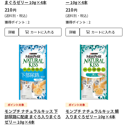
まぐろゼリー 10g×4本
ー 10g×4本
210
210
円
円
(送料別・税込)
(送料別・税込)
獲得ポイント :
2
獲得ポイント :
2
詳細
カートに入れる
詳細
カートに入れる
モンプチ ナチュラルキッス 下
モンプチ ナチュラルキッス 鯛
部尿路に配慮 まぐろ入りまぐろ
入りまぐろゼリー 10g×4本
ゼリー 10g×4本