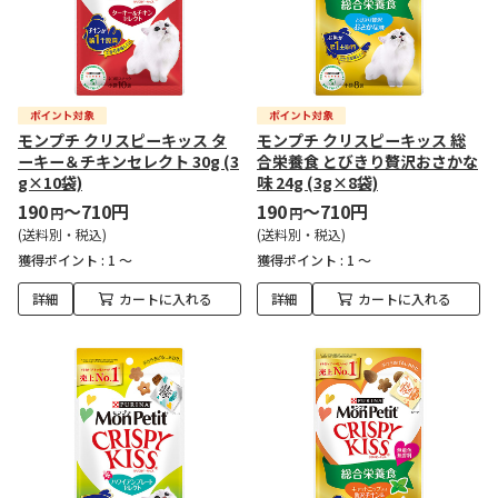
モンプチ クリスピーキッス タ
モンプチ クリスピーキッス 総
ーキー＆チキンセレクト 30g (3
合栄養食 とびきり贅沢おさかな
g×10袋)
味 24g (3g×8袋)
190
～710円
190
～710円
円
円
(送料別・税込)
(送料別・税込)
獲得ポイント :
1 ～
獲得ポイント :
1 ～
詳細
カートに入れる
詳細
カートに入れる