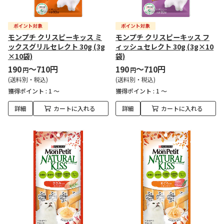
モンプチ クリスピーキッス ミ
モンプチ クリスピーキッス フ
ックスグリルセレクト 30g (3g
ィッシュセレクト 30g (3g×10
×10袋)
袋)
190
～710円
190
～710円
円
円
(送料別・税込)
(送料別・税込)
獲得ポイント :
1 ～
獲得ポイント :
1 ～
詳細
カートに入れる
詳細
カートに入れる