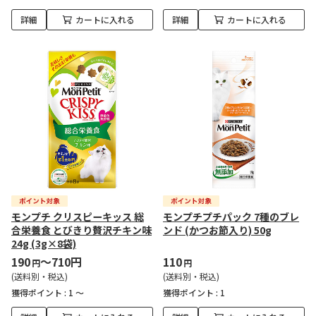
詳細
カートに入れる
詳細
カートに入れる
モンプチ クリスピーキッス 総
モンプチプチパック 7種のブレ
合栄養食 とびきり贅沢チキン味
ンド (かつお節入り) 50g
24g (3g×8袋)
190
～710円
110
円
円
(送料別・税込)
(送料別・税込)
獲得ポイント :
1 ～
獲得ポイント :
1