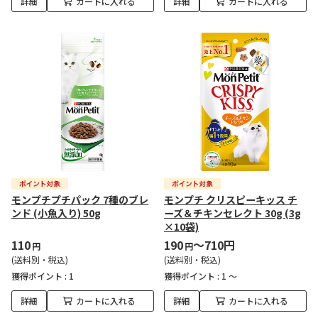
詳細
カートに入れる
詳細
カートに入れる
モンプチプチパック 7種のブレ
モンプチ クリスピーキッス チ
ンド (小魚入り) 50g
ーズ＆チキンセレクト 30g (3g
×10袋)
110
190
～710円
円
円
(送料別・税込)
(送料別・税込)
獲得ポイント :
1
獲得ポイント :
1 ～
詳細
カートに入れる
詳細
カートに入れる