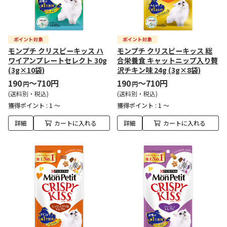
モンプチ クリスピーキッス ハ
モンプチ クリスピーキッス 総
ワイアンプレートセレクト 30g
合栄養食 キャットニップ入り贅
(3g×10袋)
沢チキン味 24g (3g×8袋)
190
～710円
190
～710円
円
円
(送料別・税込)
(送料別・税込)
獲得ポイント :
1 ～
獲得ポイント :
1 ～
詳細
カートに入れる
詳細
カートに入れる