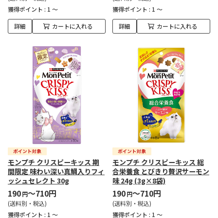
獲得ポイント :
1 ～
獲得ポイント :
1 ～
詳細
カートに入れる
詳細
カートに入れる
モンプチ クリスピーキッス 期
モンプチ クリスピーキッス 総
間限定 味わい深い真鯛入りフィ
合栄養食 とびきり贅沢サーモン
ッシュセレクト 30g
味 24g (3g×8袋)
190
～710円
190
～710円
円
円
(送料別・税込)
(送料別・税込)
獲得ポイント :
1 ～
獲得ポイント :
1 ～