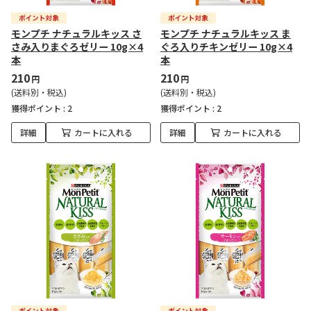
モンプチ ナチュラルキッス さ
モンプチ ナチュラルキッス ま
さみ入りまぐろゼリー 10g×4
ぐろ入りチキンゼリー 10g×4
本
本
210
210
円
円
(送料別・税込)
(送料別・税込)
獲得ポイント :
2
獲得ポイント :
2
詳細
カートに入れる
詳細
カートに入れる