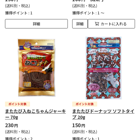
(送料別・税込)
(送料別・税込)
獲得ポイント :
1
獲得ポイント :
1 ～
詳細
詳細
カートに入れる
またたび入ねこちゃんジャーキ
またたびドーナッツ ソフトタイ
ー 70g
プ 20g
230
150
円
円
(送料別・税込)
(送料別・税込)
獲得ポイント :
2
獲得ポイント :
1