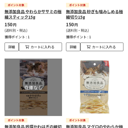
無添加良品 やわらかササミの極
無添加良品 砂ぎも噛みしめる極
細スティック15g
細切り15g
150
150
円
円
(送料別・税込)
(送料別・税込)
獲得ポイント :
1
獲得ポイント :
1
詳細
カートに入れる
詳細
カートに入れる
無添加良品 吟撰かわはぎの細切
無添加良品 マグロのやわらか極