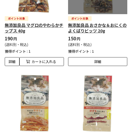
無添加良品 マグロのやわらかチ
無添加良品 おさかな＆おにくの
ップス 40g
よくばりビッツ 20g
190
150
円
円
(送料別・税込)
(送料別・税込)
獲得ポイント :
1
獲得ポイント :
1
詳細
カートに入れる
詳細