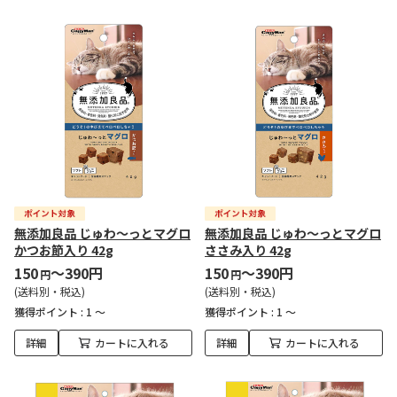
無添加良品 じゅわ～っとマグロ
無添加良品 じゅわ～っとマグロ
かつお節入り 42g
ささみ入り 42g
150
～390円
150
～390円
円
円
(送料別・税込)
(送料別・税込)
獲得ポイント :
1 ～
獲得ポイント :
1 ～
詳細
カートに入れる
詳細
カートに入れる