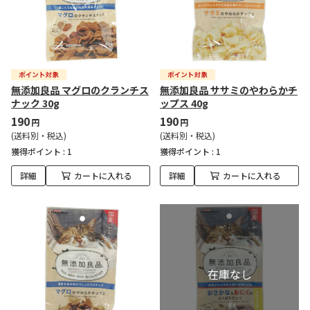
無添加良品 マグロのクランチス
無添加良品 ササミのやわらかチ
ナック 30g
ップス 40g
190
190
円
円
(送料別・税込)
(送料別・税込)
獲得ポイント :
1
獲得ポイント :
1
詳細
カートに入れる
詳細
カートに入れる