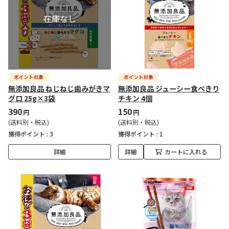
無添加良品 ねじねじ歯みがきマ
無添加良品 ジューシー食べきり
グロ 25g×3袋
チキン 4個
390
150
円
円
(送料別・税込)
(送料別・税込)
獲得ポイント :
3
獲得ポイント :
1
詳細
詳細
カートに入れる