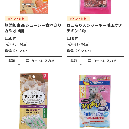
無添加良品 ジューシー食べきり
ねこちゃんジャーキー毛玉ケア
カツオ 4個
チキン 30g
150
110
円
円
(送料別・税込)
(送料別・税込)
獲得ポイント :
1
獲得ポイント :
1
詳細
カートに入れる
詳細
カートに入れる