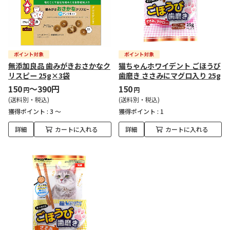
無添加良品 歯みがきおさかなク
猫ちゃんホワイデント ごほうび
リスピー 25g×3袋
歯磨き ささみにマグロ入り 25g
150
～390円
150
円
円
(送料別・税込)
(送料別・税込)
獲得ポイント :
3 ～
獲得ポイント :
1
詳細
カートに入れる
詳細
カートに入れる