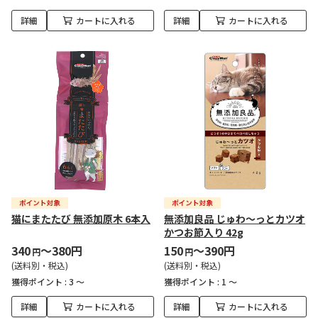
詳細
カートに入れる
詳細
カートに入れる
猫にまたたび 無添加原木 6本入
無添加良品 じゅわ～っとカツオ
かつお節入り 42g
340
～380円
150
～390円
円
円
(送料別・税込)
(送料別・税込)
獲得ポイント :
3 ～
獲得ポイント :
1 ～
詳細
カートに入れる
詳細
カートに入れる