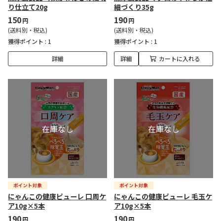
り仕立て20g
細づくり35g
150
190
円
円
(送料別・税込)
(送料別・税込)
獲得ポイント :
1
獲得ポイント :
1
詳細
詳細
カートに入れる
にゃんこの健康ピューレ 口周ケ
にゃんこの健康ピューレ 毛玉ケ
ア10g×5本
ア10g×5本
190
190
円
円