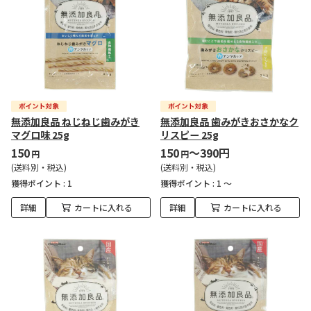
無添加良品 ねじねじ歯みがき
無添加良品 歯みがきおさかなク
マグロ味 25g
リスピー 25g
150
150
～390円
円
円
(送料別・税込)
(送料別・税込)
獲得ポイント :
1
獲得ポイント :
1 ～
詳細
カートに入れる
詳細
カートに入れる