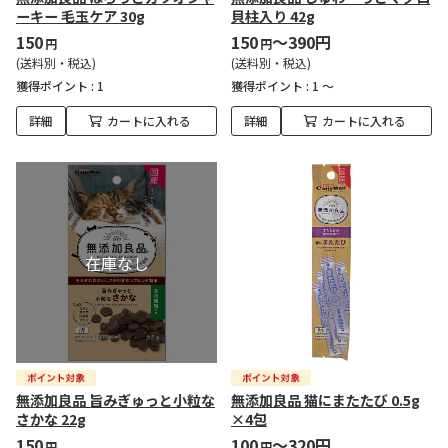
ーキー 毛玉ケア 30g
貝柱入り 42g
150
150
～390円
円
円
(送料別・税込)
(送料別・税込)
獲得ポイント :
1
獲得ポイント :
1 ～
詳細
カートに入れる
詳細
カートに入れる
無添加良品 旨みぎゅっと小粒な
無添加良品 猫にまたたび 0.5g
さかな 22g
×4包
150
100
～320円
円
円