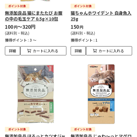
無添加良品 猫にまたたび お腹
猫ちゃんホワイデント 白身魚入
の中の毛玉ケア 0.5g×10包
25g
100
～320円
150
円
円
(送料別・税込)
(送料別・税込)
獲得ポイント :
3 ～
獲得ポイント :
1
詳細
カートに入れる
詳細
カートに入れる
無添加良品 ほろっとカツオジャ
無添加良品 じゅわ～っとマグロ