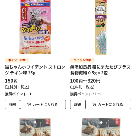
猫ちゃんホワイデント ストロン
無添加良品 猫にまたたびプラス
グ チキン味 25g
食物繊維 0.5g×3包
150
100
～320円
円
円
(送料別・税込)
(送料別・税込)
獲得ポイント :
1
獲得ポイント :
1 ～
詳細
カートに入れる
詳細
カートに入れる