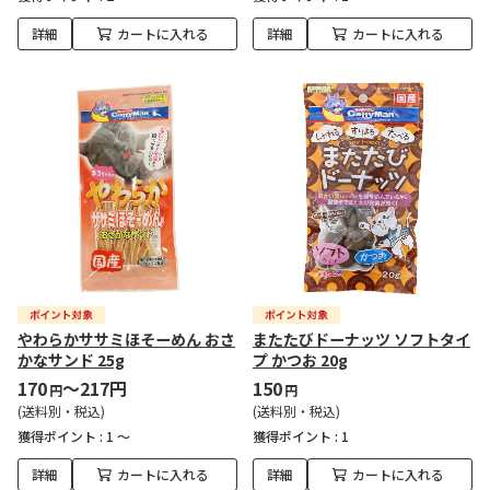
詳細
カートに入れる
詳細
カートに入れる
やわらかササミほそーめん おさ
またたびドーナッツ ソフトタイ
かなサンド 25g
プ かつお 20g
170
～217円
150
円
円
(送料別・税込)
(送料別・税込)
獲得ポイント :
1 ～
獲得ポイント :
1
詳細
カートに入れる
詳細
カートに入れる