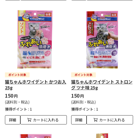
猫ちゃんホワイデント かつお入
猫ちゃんホワイデント ストロン
25g
グ ツナ味 25g
150
150
円
円
(送料別・税込)
(送料別・税込)
獲得ポイント :
1
獲得ポイント :
1
詳細
カートに入れる
詳細
カートに入れる