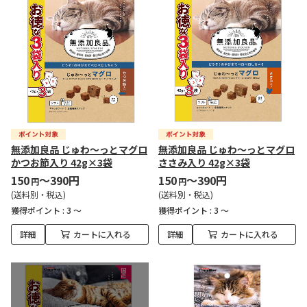
無添加良品 じゅわ～っとマグロ
無添加良品 じゅわ～っとマグロ
かつお節入り 42g×3袋
ささみ入り 42g×3袋
150
～390円
150
～390円
円
円
(送料別・税込)
(送料別・税込)
獲得ポイント :
3 ～
獲得ポイント :
3 ～
詳細
カートに入れる
詳細
カートに入れる