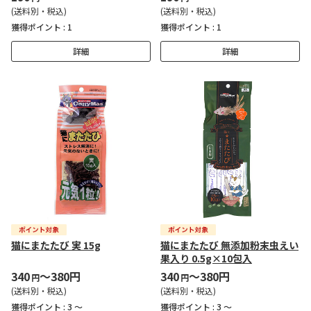
(送料別・税込)
(送料別・税込)
獲得ポイント :
1
獲得ポイント :
1
詳細
詳細
猫にまたたび 実 15g
猫にまたたび 無添加粉末虫えい
果入り 0.5g×10包入
340
～380円
340
～380円
円
円
(送料別・税込)
(送料別・税込)
獲得ポイント :
3 ～
獲得ポイント :
3 ～