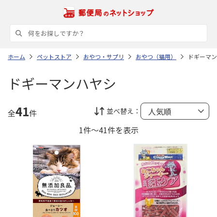
ホーム
ペットストア
おやつ・サプリ
おやつ（猫用）
ドギーマン
ドギーマンハヤシ
41
並べ替え：
全
件
1件～41件を表示