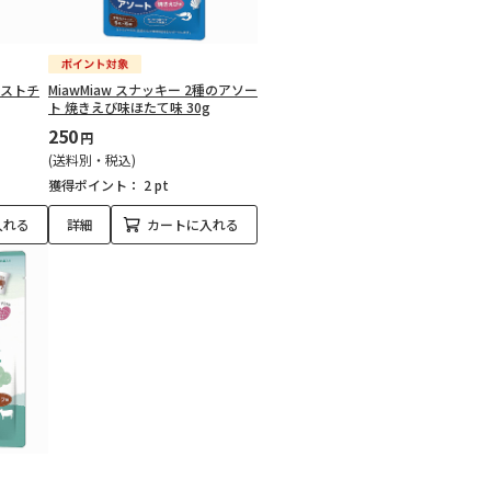
ーストチ
MiawMiaw スナッキー 2種のアソー
ト 焼きえび味ほたて味 30g
250
円
(送料別・税込)
獲得ポイント：
2 pt
入れる
詳細
カートに入れる