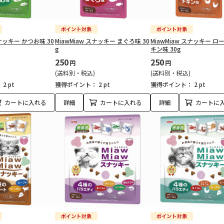
スナッキー かつお味 30
MiawMiaw スナッキー まぐろ味 30
MiawMiaw スナッキー ロ
g
キン味 30g
250
250
円
円
(送料別・税込)
(送料別・税込)
：
2 pt
獲得ポイント：
2 pt
獲得ポイント：
2 pt
カートに入れる
詳細
カートに入れる
詳細
カートに