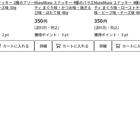
 スナッキー 2種のアソー
MiawMiaw スナッキー 4種のバラエ
MiawMiaw スナッキー 4
ズ味 30g
ティ まぐろ味・かつお味・焼きえ
ティ まぐろ味・ローストチ
び味・ほたて味 48g
味・ビーフ味・チーズ味 48
350
350
円
円
(送料別・税込)
(送料別・税込)
：
2 pt
獲得ポイント：
3 pt
獲得ポイント：
3 pt
カートに入れる
詳細
カートに入れる
詳細
カートに