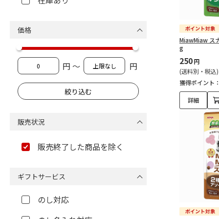
在庫あり
価格
MiawMiaw 
g
250
円
円 ～
円
(送料別・税込)
獲得ポイント
詳細
販売状況
販売終了した商品を除く
ギフトサービス
のし対応