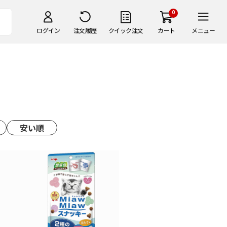
0
ログイン
注文履歴
クイック注文
カート
メニュー
安い順