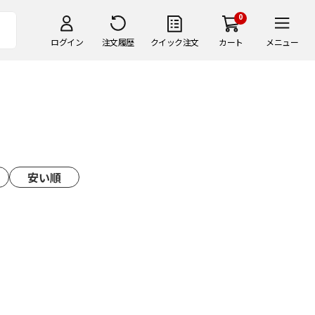
0
ログイン
注文履歴
クイック注文
カート
メニュー
安い順