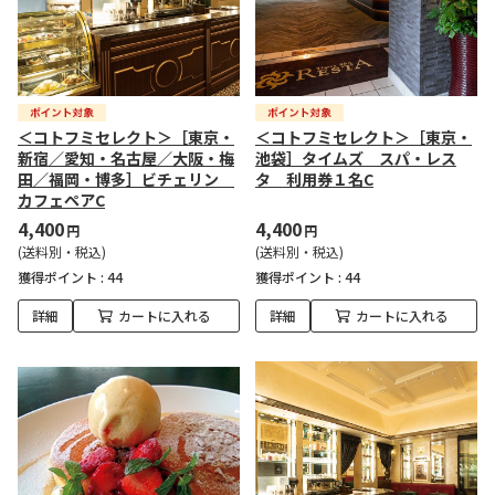
＜コトフミセレクト＞［東京・
＜コトフミセレクト＞［東京・
新宿／愛知・名古屋／大阪・梅
池袋］タイムズ スパ・レス
田／福岡・博多］ビチェリン
タ 利用券１名C
カフェペアC
4,400
4,400
円
円
(送料別・税込)
(送料別・税込)
獲得ポイント :
44
獲得ポイント :
44
詳細
カートに入れる
詳細
カートに入れる