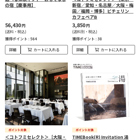
の宿【慶事用】
新宿／愛知・名古屋／大阪・梅
田／福岡・博多］ビチェリン
カフェペアB
56,430
3,850
円
円
(送料・税込)
(送料別・税込)
獲得ポイント :
564
獲得ポイント :
38
詳細
カートに入れる
詳細
カートに入れる
＜コトフミセレクト＞［大阪・
TIMEBook(R) Invitation 湯