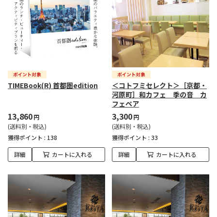
TIMEBook(R) 首都圏edition
＜コトフミセレクト＞［京都・
河原町］和カフェ 季の音 カ
フェペア
13,860
3,300
円
円
(送料別・税込)
(送料別・税込)
獲得ポイント :
138
獲得ポイント :
33
詳細
カートに入れる
詳細
カートに入れる