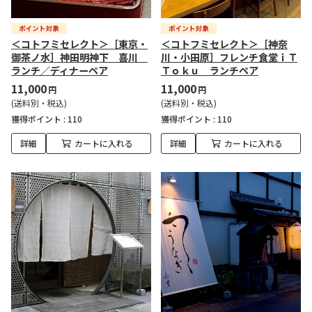
＜コトフミセレクト＞［東京・
＜コトフミセレクト＞［神奈
御茶ノ水］神田明神下 喜川
川・小田原］フレンチ食堂ｉＴ
ランチ／ディナーペア
Ｔｏｋｕ ランチペア
11,000
11,000
円
円
(送料別・税込)
(送料別・税込)
獲得ポイント :
110
獲得ポイント :
110
詳細
カートに入れる
詳細
カートに入れる