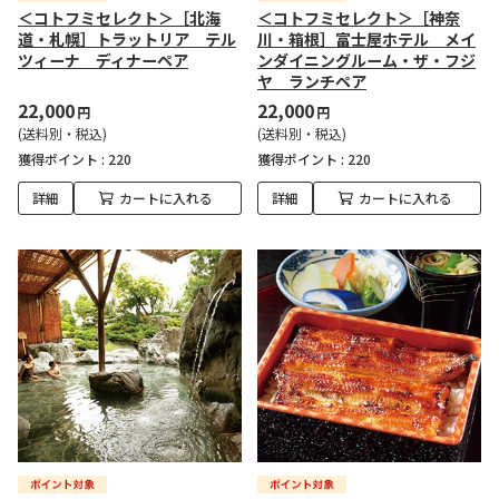
＜コトフミセレクト＞［北海
＜コトフミセレクト＞［神奈
道・札幌］トラットリア テル
川・箱根］富士屋ホテル メイ
ツィーナ ディナーペア
ンダイニングルーム・ザ・フジ
ヤ ランチペア
22,000
22,000
円
円
(送料別・税込)
(送料別・税込)
獲得ポイント :
220
獲得ポイント :
220
詳細
カートに入れる
詳細
カートに入れる