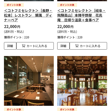
＜コトフミセレクト＞［長野・
＜コトフミセレクト＞［岐阜・
松本］レストラン 鯛萬 ディ
飛騨高山］本陣平野屋 花兆
ナーペア
庵 日帰り温泉＋食事ペア
22,000
22,000
円
円
(送料別・税込)
(送料別・税込)
獲得ポイント :
220
獲得ポイント :
220
詳細
カートに入れる
詳細
カートに入れる