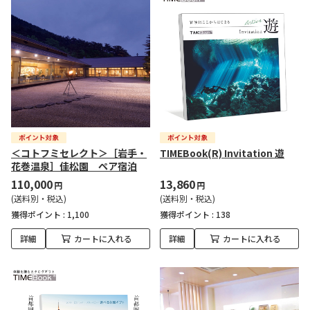
＜コトフミセレクト＞［岩手・
TIMEBook(R) Invitation 遊
花巻温泉］佳松園 ペア宿泊
110,000
13,860
円
円
(送料別・税込)
(送料別・税込)
獲得ポイント :
1,100
獲得ポイント :
138
詳細
カートに入れる
詳細
カートに入れる