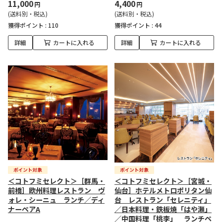
11,000
4,400
円
円
(送料別・税込)
(送料別・税込)
獲得ポイント :
110
獲得ポイント :
44
詳細
カートに入れる
詳細
カートに入れる
＜コトフミセレクト＞［群馬・
＜コトフミセレクト＞［宮城・
前橋］欧州料理レストラン ヴ
仙台］ホテルメトロポリタン仙
ォレ・シーニュ ランチ／ディ
台 レストラン「セレニティ」
ナーペアA
／日本料理・鉄板焼「はや瀬」
／中国料理「桃李」 ランチペ