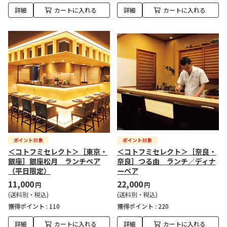
詳細
カートに入れる
詳細
カートに入れる
＜コトフミセレクト＞［東京・
＜コトフミセレクト＞［奈良・
銀座］銀座松月 ランチペア
奈良］つる由 ランチ／ディナ
（平日限定）
ーペア
11,000
22,000
円
円
(送料別・税込)
(送料別・税込)
獲得ポイント :
110
獲得ポイント :
220
詳細
カートに入れる
詳細
カートに入れる