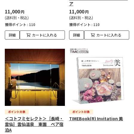
ア
11,000
11,000
円
円
(送料別・税込)
(送料別・税込)
獲得ポイント :
110
獲得ポイント :
110
詳細
カートに入れる
詳細
カートに入れる
＜コトフミセレクト＞［長崎・
TIMEBook(R) Invitation 美
雲仙］雲仙温泉 東園 ペア宿
泊A