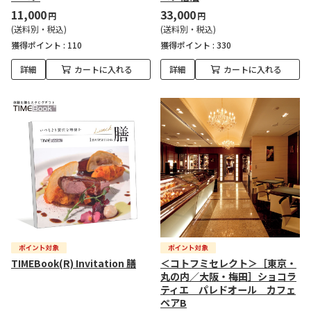
11,000
33,000
円
円
(送料別・税込)
(送料別・税込)
獲得ポイント :
110
獲得ポイント :
330
詳細
カートに入れる
詳細
カートに入れる
TIMEBook(R) Invitation 膳
＜コトフミセレクト＞［東京・
丸の内／大阪・梅田］ショコラ
ティエ パレドオール カフェ
ペアB