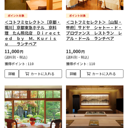
＜コトフミセレクト＞［京都・
＜コトフミセレクト＞［山梨・
堀川］京都東急ホテル 京料
甲府］サドヤ シャトー・ド・
理 たん熊北店 Ｄｉｒｅｃｔ
プロヴァンス レストラン レ
ｅｄ ｂｙ Ｍ．Ｋｕｒｉｓ
アル・ドール ランチペア
ｕ ランチペア
11,000
11,000
円
円
(送料別・税込)
(送料別・税込)
獲得ポイント :
110
獲得ポイント :
110
詳細
カートに入れる
詳細
カートに入れる