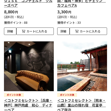
ＵＩＳＥ コンチェルト クル
田／福岡・博多］ビチェリン
ーズペア
カフェペアA
8,800
3,300
円
円
(送料別・税込)
(送料別・税込)
獲得ポイント :
88
獲得ポイント :
33
詳細
カートに入れる
詳細
カートに入れる
＜コトフミセレクト＞［兵庫・
＜コトフミセレクト＞［熊本・
神戸］神戸肉處 和心 ディナ
山鹿］里山の隠れ宿 花富亭
ーペア
ペア宿泊