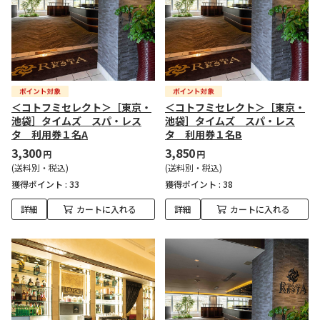
＜コトフミセレクト＞［東京・
＜コトフミセレクト＞［東京・
池袋］タイムズ スパ・レス
池袋］タイムズ スパ・レス
タ 利用券１名A
タ 利用券１名B
3,300
3,850
円
円
(送料別・税込)
(送料別・税込)
獲得ポイント :
33
獲得ポイント :
38
詳細
カートに入れる
詳細
カートに入れる