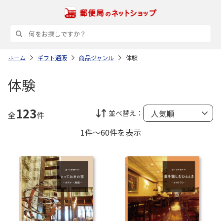
ホーム
ギフト通販
商品ジャンル
体験
体験
123
並べ替え：
全
件
1件～60件を表示