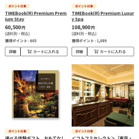
TIMEBook(R) Premium Prem
TIMEBook(R) Premium Luxur
ium Stay
y Spa
60,500
108,900
円
円
(送料別・税込)
(送料別・税込)
獲得ポイント :
605
獲得ポイント :
1,089
詳細
カートに入れる
詳細
カートに入れる
選べる体験ギフト おもてなし
＜コトフミセレクト＞［東京・