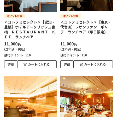
＜コトフミセレクト＞［愛知・
＜コトフミセレクト＞［東京・
豊橋］ホテルアークリッシュ豊
代官山］レザンファン ギャ
橋 ＲＥＳＴＡＵＲＡＮＴ Ｋ
テ ランチペア（平日限定）
ＥＩ ランチペア
11,000
11,000
円
円
(送料別・税込)
(送料別・税込)
獲得ポイント :
110
獲得ポイント :
110
詳細
カートに入れる
詳細
カートに入れる