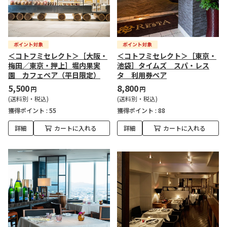
＜コトフミセレクト＞［大阪・
＜コトフミセレクト＞［東京・
梅田／東京・押上］堀内果実
池袋］タイムズ スパ・レス
園 カフェペア（平日限定）
タ 利用券ペア
5,500
8,800
円
円
(送料別・税込)
(送料別・税込)
獲得ポイント :
55
獲得ポイント :
88
詳細
カートに入れる
詳細
カートに入れる