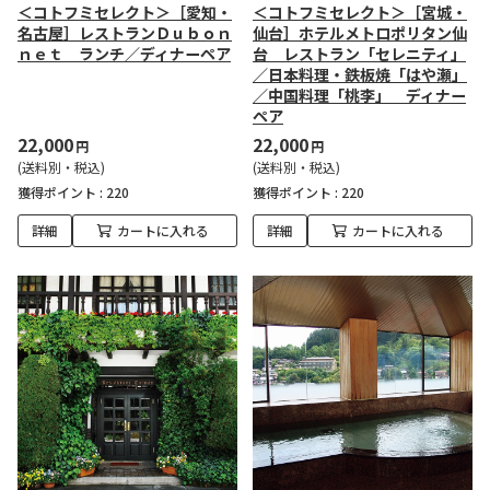
＜コトフミセレクト＞［愛知・
＜コトフミセレクト＞［宮城・
名古屋］レストランＤｕｂｏｎ
仙台］ホテルメトロポリタン仙
ｎｅｔ ランチ／ディナーペア
台 レストラン「セレニティ」
／日本料理・鉄板焼「はや瀬」
／中国料理「桃李」 ディナー
ペア
22,000
22,000
円
円
(送料別・税込)
(送料別・税込)
獲得ポイント :
220
獲得ポイント :
220
詳細
カートに入れる
詳細
カートに入れる