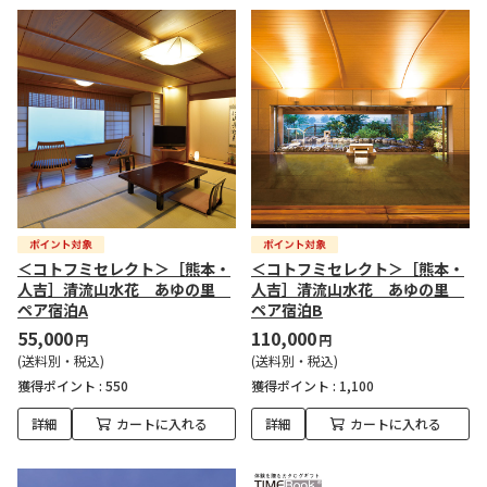
＜コトフミセレクト＞［熊本・
＜コトフミセレクト＞［熊本・
人吉］清流山水花 あゆの里
人吉］清流山水花 あゆの里
ペア宿泊A
ペア宿泊B
55,000
110,000
円
円
(送料別・税込)
(送料別・税込)
獲得ポイント :
550
獲得ポイント :
1,100
詳細
カートに入れる
詳細
カートに入れる