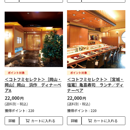
＜コトフミセレクト＞［岡山・
＜コトフミセレクト＞［宮城・
岡山］岡山 浜作 ディナーペ
塩竃］亀喜寿司 ランチ／ディ
アA
ナーペア
22,000
22,000
円
円
(送料別・税込)
(送料別・税込)
獲得ポイント :
220
獲得ポイント :
220
詳細
カートに入れる
詳細
カートに入れる