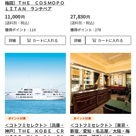
梅田］ＴＨＥ ＣＯＳＭＯＰＯ
ＬＩＴＡＮ ランチペア
11,000
27,830
円
円
(送料別・税込)
(送料別・税込)
獲得ポイント :
110
獲得ポイント :
278
詳細
カートに入れる
詳細
カートに入れる
＜コトフミセレクト＞［兵庫・
＜コトフミセレクト＞［東京・
神戸］ＴＨＥ ＫＯＢＥ ＣＲ
新宿／愛知・名古屋／大阪・梅