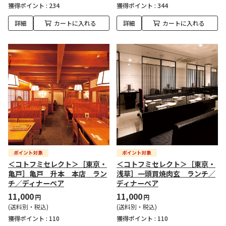
獲得ポイント :
234
獲得ポイント :
344
詳細
カートに入れる
詳細
カートに入れる
＜コトフミセレクト＞［東京・
＜コトフミセレクト＞［東京・
亀戸］亀戸 升本 本店 ラン
浅草］一頭買焼肉玄 ランチ／
チ／ディナーペア
ディナーペア
11,000
11,000
円
円
(送料別・税込)
(送料別・税込)
獲得ポイント :
110
獲得ポイント :
110