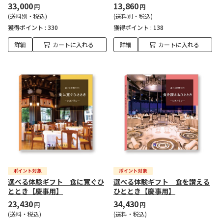
33,000
13,860
円
円
(送料別・税込)
(送料別・税込)
獲得ポイント :
330
獲得ポイント :
138
詳細
カートに入れる
詳細
カートに入れる
選べる体験ギフト 食に寛ぐひ
選べる体験ギフト 食を讃える
ととき【慶事用】
ひととき【慶事用】
23,430
34,430
円
円
(送料・税込)
(送料・税込)