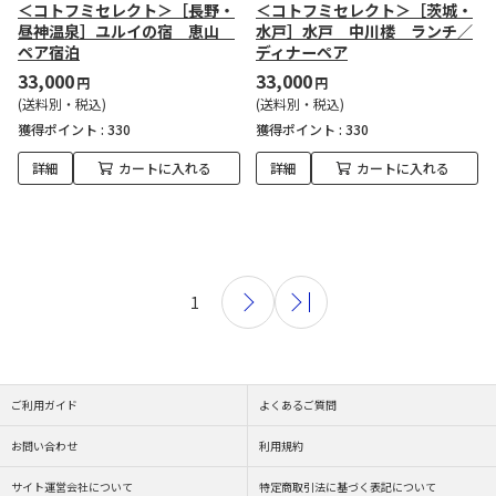
＜コトフミセレクト＞［長野・
＜コトフミセレクト＞［茨城・
昼神温泉］ユルイの宿 恵山
水戸］水戸 中川楼 ランチ／
ペア宿泊
ディナーペア
33,000
33,000
円
円
(送料別・税込)
(送料別・税込)
獲得ポイント :
330
獲得ポイント :
330
詳細
カートに入れる
詳細
カートに入れる
1
ご利用ガイド
よくあるご質問
お問い合わせ
利用規約
サイト運営会社について
特定商取引法に基づく表記について