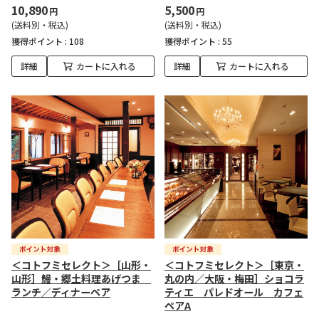
10,890
5,500
円
円
(送料別・税込)
(送料別・税込)
獲得ポイント :
108
獲得ポイント :
55
詳細
カートに入れる
詳細
カートに入れる
＜コトフミセレクト＞［山形・
＜コトフミセレクト＞［東京・
山形］鰻・郷土料理あげつま
丸の内／大阪・梅田］ショコラ
ランチ／ディナーペア
ティエ パレドオール カフェ
ペアA