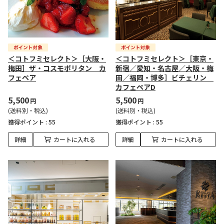
＜コトフミセレクト＞［大阪・
＜コトフミセレクト＞［東京・
梅田］ザ・コスモポリタン カ
新宿／愛知・名古屋／大阪・梅
フェペア
田／福岡・博多］ビチェリン
カフェペアD
5,500
5,500
円
円
(送料別・税込)
(送料別・税込)
獲得ポイント :
55
獲得ポイント :
55
詳細
カートに入れる
詳細
カートに入れる