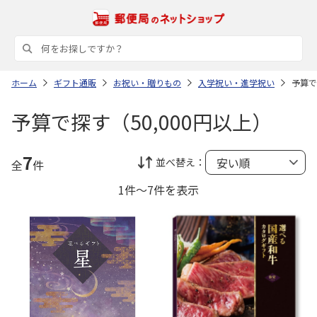
ホーム
ギフト通販
お祝い・贈りもの
入学祝い・進学祝い
予算で
予算で探す（50,000円以上）
7
並べ替え：
全
件
1件～7件を表示