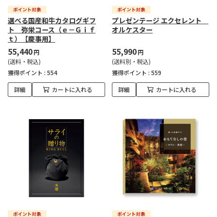
選べる国産和牛カタログギフ
プレゼンテージ エクセレント
ト 弥栄コース（ｅ－Ｇｉｆ
オルケスター
ｔ）【慶事用】
55,440
55,990
円
円
(送料・税込)
(送料別・税込)
獲得ポイント :
554
獲得ポイント :
559
詳細
カートに入れる
詳細
カートに入れる