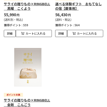
サライの贈りもの×RINGBELL
選べる体験ギフト おもてなし
黒耀 こくよう
の宿【慶事用】
55,990
56,430
円
円
(送料別・税込)
(送料・税込)
獲得ポイント :
559
獲得ポイント :
564
詳細
カートに入れる
詳細
カートに入れる
サライの贈りもの×RINGBELL
金剛 こんごう