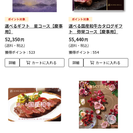
選べるギフト 星コース【慶事
選べる国産和牛カタログギフ
用】
ト 弥栄コース【慶事用】
52,350
55,440
円
円
(送料・税込)
(送料・税込)
獲得ポイント :
523
獲得ポイント :
554
詳細
カートに入れる
詳細
カートに入れる