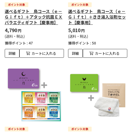
選べるギフト 鳥コース（ｅ－
選べるギフト 鳥コース（ｅ－
Ｇｉｆｔ）＋アタック抗菌ＥＸ
Ｇｉｆｔ）＋きき湯入浴剤セッ
バラエティギフト【慶事用】
ト【慶事用】
4,790
5,010
円
円
(送料・税込)
(送料・税込)
獲得ポイント :
47
獲得ポイント :
50
詳細
カートに入れる
詳細
カートに入れる