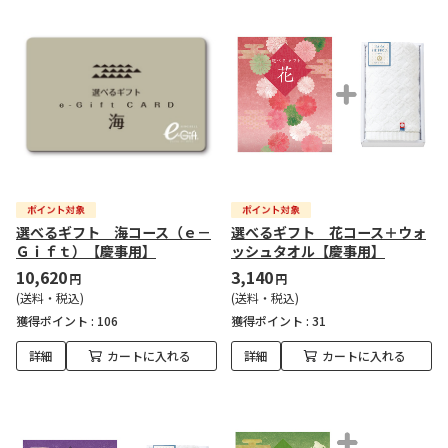
選べるギフト 海コース（ｅ－
選べるギフト 花コース＋ウォ
Ｇｉｆｔ）【慶事用】
ッシュタオル【慶事用】
10,620
3,140
円
円
(送料・税込)
(送料・税込)
獲得ポイント :
106
獲得ポイント :
31
詳細
カートに入れる
詳細
カートに入れる