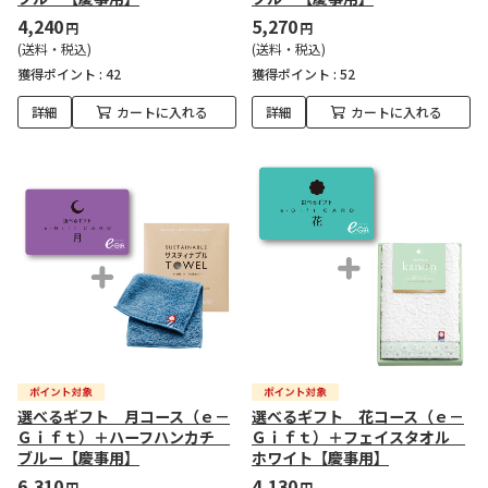
4,240
5,270
円
円
(送料・税込)
(送料・税込)
獲得ポイント :
42
獲得ポイント :
52
詳細
カートに入れる
詳細
カートに入れる
選べるギフト 月コース（ｅ－
選べるギフト 花コース（ｅ－
Ｇｉｆｔ）＋ハーフハンカチ
Ｇｉｆｔ）＋フェイスタオル
ブルー【慶事用】
ホワイト【慶事用】
6,310
4,130
円
円