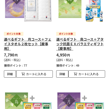
選べるギフト 月コース＋フェ
選べるギフト 鳥コース＋アタ
イスタオル２枚セット【慶事
ック抗菌ＥＸバラエティギフト
用】
【慶事用】
7,790
4,950
円
円
(送料・税込)
(送料・税込)
獲得ポイント :
77
獲得ポイント :
49
詳細
カートに入れる
詳細
カートに入れる