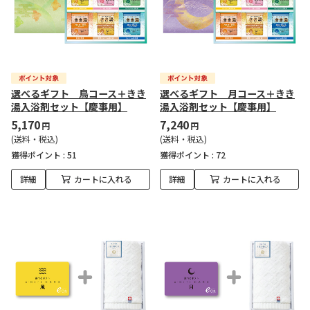
選べるギフト 鳥コース＋きき
選べるギフト 月コース＋きき
湯入浴剤セット【慶事用】
湯入浴剤セット【慶事用】
5,170
7,240
円
円
(送料・税込)
(送料・税込)
獲得ポイント :
51
獲得ポイント :
72
詳細
カートに入れる
詳細
カートに入れる