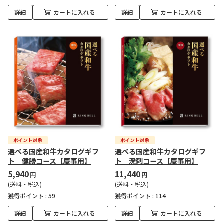
詳細
カートに入れる
詳細
カートに入れる
選べる国産和牛カタログギフ
選べる国産和牛カタログギフ
ト 健勝コース【慶事用】
ト 溌剌コース【慶事用】
5,940
11,440
円
円
(送料・税込)
(送料・税込)
獲得ポイント :
59
獲得ポイント :
114
詳細
カートに入れる
詳細
カートに入れる