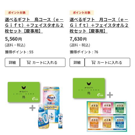
選べるギフト 鳥コース（ｅ－
選べるギフト 月コース（ｅ－
Ｇｉｆｔ）＋フェイスタオル２
Ｇｉｆｔ）＋フェイスタオル２
枚セット【慶事用】
枚セット【慶事用】
5,560
7,630
円
円
(送料・税込)
(送料・税込)
獲得ポイント :
55
獲得ポイント :
76
詳細
カートに入れる
詳細
カートに入れる