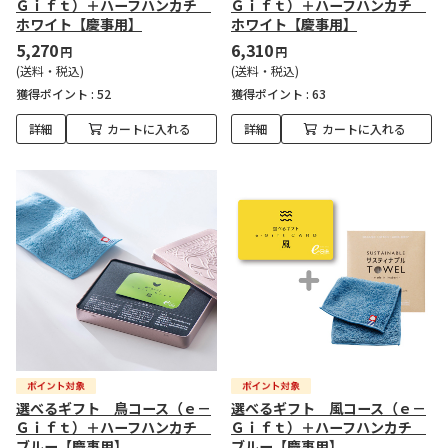
Ｇｉｆｔ）＋ハーフハンカチ
Ｇｉｆｔ）＋ハーフハンカチ
ホワイト【慶事用】
ホワイト【慶事用】
5,270
6,310
円
円
(送料・税込)
(送料・税込)
獲得ポイント :
52
獲得ポイント :
63
詳細
カートに入れる
詳細
カートに入れる
選べるギフト 鳥コース（ｅ－
選べるギフト 風コース（ｅ－
Ｇｉｆｔ）＋ハーフハンカチ
Ｇｉｆｔ）＋ハーフハンカチ
ブルー【慶事用】
ブルー【慶事用】