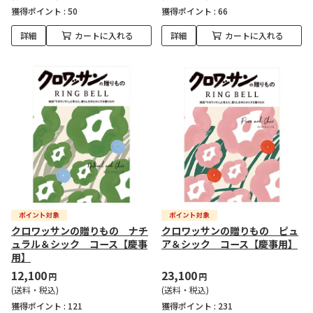
獲得ポイント :
50
獲得ポイント :
66
詳細
カートに入れる
詳細
カートに入れる
クロワッサンの贈りもの ナチ
クロワッサンの贈りもの ピュ
ュラル＆シック コース【慶事
ア＆シック コース【慶事用】
用】
12,100
23,100
円
円
(送料・税込)
(送料・税込)
獲得ポイント :
121
獲得ポイント :
231