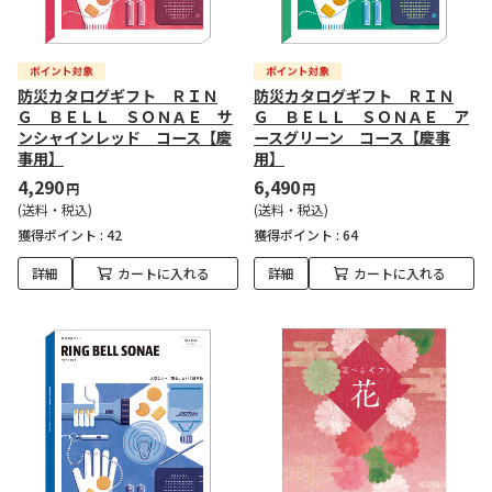
防災カタログギフト ＲＩＮ
防災カタログギフト ＲＩＮ
Ｇ ＢＥＬＬ ＳＯＮＡＥ サ
Ｇ ＢＥＬＬ ＳＯＮＡＥ ア
ンシャインレッド コース【慶
ースグリーン コース【慶事
事用】
用】
4,290
6,490
円
円
(送料・税込)
(送料・税込)
獲得ポイント :
42
獲得ポイント :
64
詳細
カートに入れる
詳細
カートに入れる