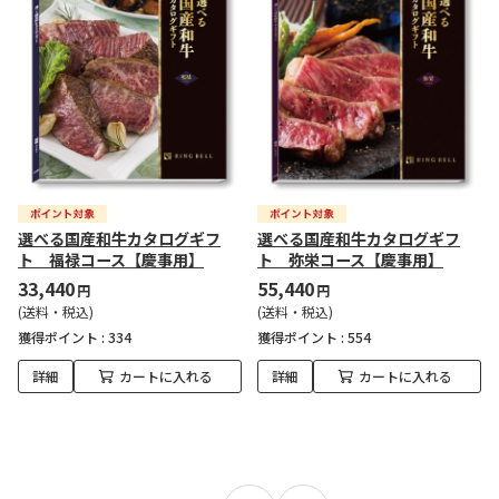
選べる国産和牛カタログギフ
選べる国産和牛カタログギフ
ト 福禄コース【慶事用】
ト 弥栄コース【慶事用】
33,440
55,440
円
円
(送料・税込)
(送料・税込)
獲得ポイント :
334
獲得ポイント :
554
詳細
カートに入れる
詳細
カートに入れる