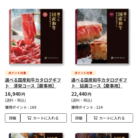
選べる国産和牛カタログギフ
選べる国産和牛カタログギフ
ト 清栄コース【慶事用】
ト 延壽コース【慶事用】
16,940
22,440
円
円
(送料・税込)
(送料・税込)
獲得ポイント :
169
獲得ポイント :
224
詳細
カートに入れる
詳細
カートに入れる