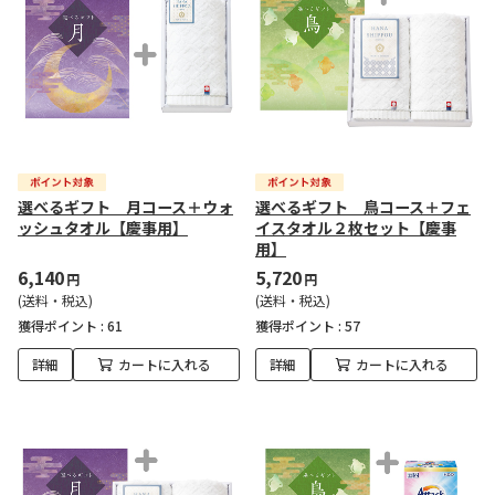
選べるギフト 月コース＋ウォ
選べるギフト 鳥コース＋フェ
ッシュタオル【慶事用】
イスタオル２枚セット【慶事
用】
6,140
5,720
円
円
(送料・税込)
(送料・税込)
獲得ポイント :
61
獲得ポイント :
57
詳細
カートに入れる
詳細
カートに入れる