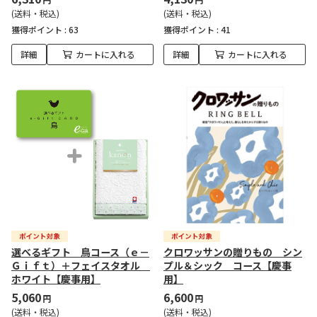
(送料・税込)
(送料・税込)
獲得ポイント :
63
獲得ポイント :
41
詳細
カートに入れる
詳細
カートに入れる
選べるギフト 鳥コース（ｅ－
クロワッサンの贈りもの シン
Ｇｉｆｔ）＋フェイスタオル
プル＆シック コース【慶事
ホワイト【慶事用】
用】
5,060
6,600
円
円
(送料・税込)
(送料・税込)