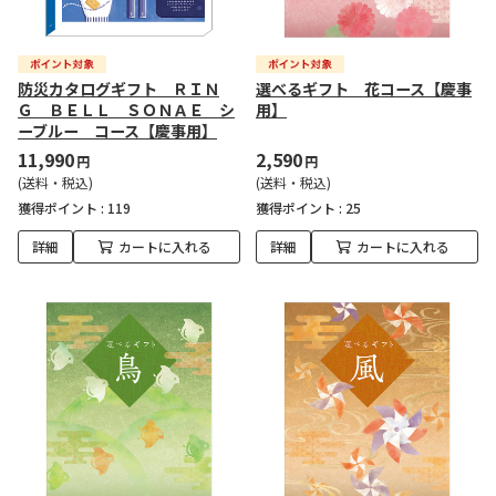
防災カタログギフト ＲＩＮ
選べるギフト 花コース【慶事
Ｇ ＢＥＬＬ ＳＯＮＡＥ シ
用】
ーブルー コース【慶事用】
11,990
2,590
円
円
(送料・税込)
(送料・税込)
獲得ポイント :
119
獲得ポイント :
25
詳細
カートに入れる
詳細
カートに入れる