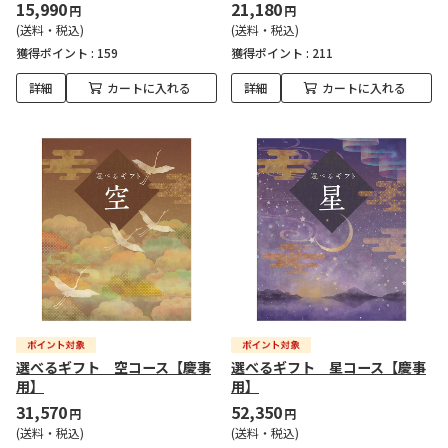
15,990
21,180
円
円
(送料・税込)
(送料・税込)
獲得ポイント :
159
獲得ポイント :
211
詳細
カートに入れる
詳細
カートに入れる
選べるギフト 空コース【慶事
選べるギフト 星コース【慶事
用】
用】
31,570
52,350
円
円
(送料・税込)
(送料・税込)