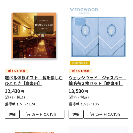
選べる体験ギフト 食を愉しむ
ウェッジウッド ジャスパー
ひととき【慶事用】
綿毛布２枚セット【慶事用】
12,430
13,530
円
円
(送料・税込)
(送料・税込)
獲得ポイント :
124
獲得ポイント :
135
詳細
カートに入れる
詳細
カートに入れる