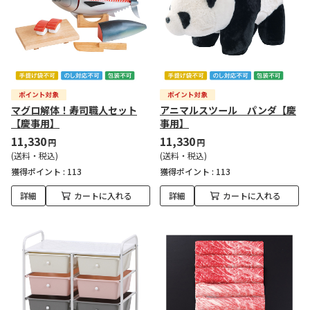
マグロ解体！寿司職人セット
アニマルスツール パンダ【慶
【慶事用】
事用】
11,330
11,330
円
円
(送料・税込)
(送料・税込)
獲得ポイント :
113
獲得ポイント :
113
詳細
カートに入れる
詳細
カートに入れる