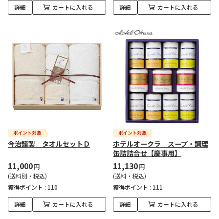
詳細
カートに入れる
詳細
カートに入れる
今治謹製 タオルセットＤ
ホテルオークラ スープ・調理
缶詰詰合せ【慶事用】
11,000
11,130
円
円
(送料別・税込)
(送料・税込)
獲得ポイント :
110
獲得ポイント :
111
詳細
カートに入れる
詳細
カートに入れる