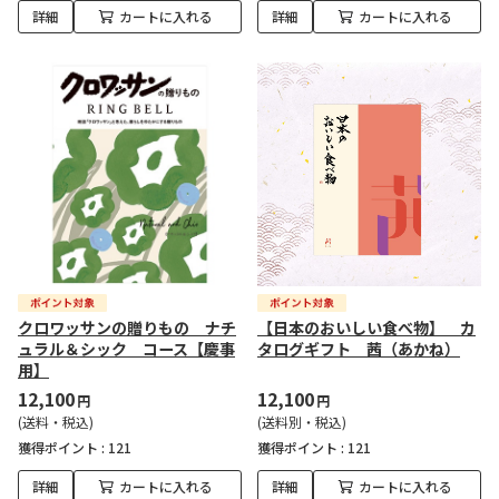
詳細
カートに入れる
詳細
カートに入れる
クロワッサンの贈りもの ナチ
【日本のおいしい食べ物】 カ
ュラル＆シック コース【慶事
タログギフト 茜（あかね）
用】
12,100
12,100
円
円
(送料・税込)
(送料別・税込)
獲得ポイント :
121
獲得ポイント :
121
詳細
カートに入れる
詳細
カートに入れる