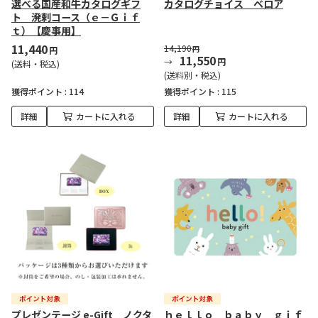
選べる国産和牛カタログギフ
カタログチョイス ベロア
ト 溌剌コース（ｅ－Ｇｉｆ
ｔ）【慶事用】
11,440
14,190
円
円
11,550
円
(送料・税込)
(送料別・税込)
獲得ポイント :
114
獲得ポイント :
115
詳細
カートに入れる
詳細
カートに入れる
プレゼンテージ e-Gift ノクタ
ｈｅｌｌｏ ｂａｂｙ ｇｉｆ