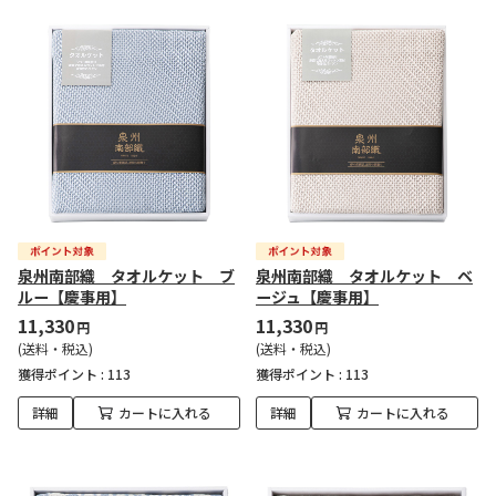
泉州南部織 タオルケット ブ
泉州南部織 タオルケット ベ
ルー【慶事用】
ージュ【慶事用】
11,330
11,330
円
円
(送料・税込)
(送料・税込)
獲得ポイント :
113
獲得ポイント :
113
詳細
カートに入れる
詳細
カートに入れる