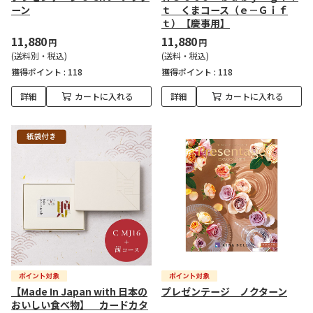
ーン
ｔ くまコース（ｅ－Ｇｉｆ
ｔ）【慶事用】
11,880
11,880
円
円
(送料別・税込)
(送料・税込)
獲得ポイント :
118
獲得ポイント :
118
詳細
カートに入れる
詳細
カートに入れる
【Made In Japan with 日本の
プレゼンテージ ノクターン
おいしい食べ物】 カードカタ