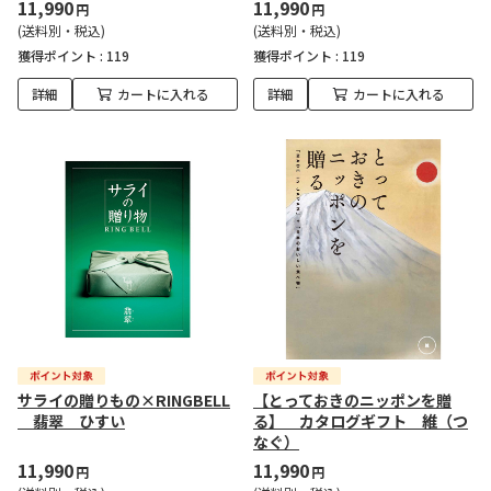
11,990
11,990
円
円
(送料別・税込)
(送料別・税込)
獲得ポイント :
119
獲得ポイント :
119
詳細
カートに入れる
詳細
カートに入れる
サライの贈りもの×RINGBELL
【とっておきのニッポンを贈
翡翠 ひすい
る】 カタログギフト 維（つ
なぐ）
11,990
11,990
円
円