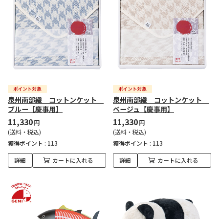
泉州南部織 コットンケット
泉州南部織 コットンケット
ブルー【慶事用】
ベージュ【慶事用】
11,330
11,330
円
円
(送料・税込)
(送料・税込)
獲得ポイント :
113
獲得ポイント :
113
詳細
カートに入れる
詳細
カートに入れる