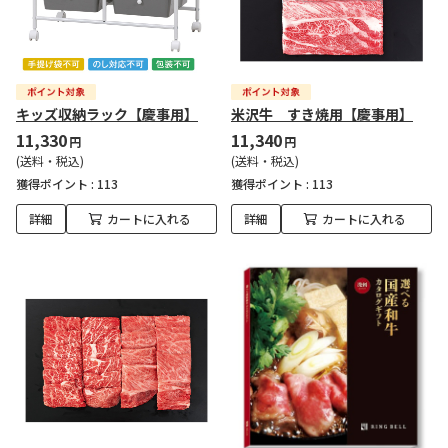
キッズ収納ラック【慶事用】
米沢牛 すき焼用【慶事用】
11,330
11,340
円
円
(送料・税込)
(送料・税込)
獲得ポイント :
113
獲得ポイント :
113
詳細
カートに入れる
詳細
カートに入れる