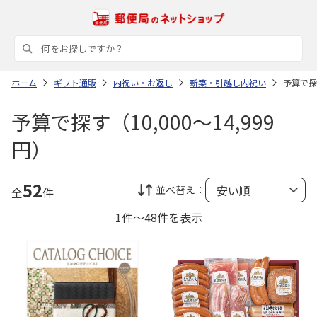
ホーム
ギフト通販
内祝い・お返し
新築・引越し内祝い
予算で探す
予算で探す（10,000～14,999
円）
52
並べ替え：
全
件
1件～48件を表示