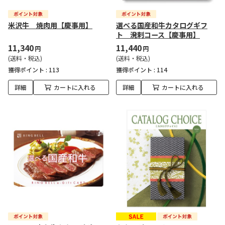
米沢牛 焼肉用【慶事用】
選べる国産和牛カタログギフ
ト 溌剌コース【慶事用】
11,340
11,440
円
円
(送料・税込)
(送料・税込)
獲得ポイント :
113
獲得ポイント :
114
詳細
カートに入れる
詳細
カートに入れる