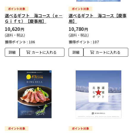
選べるギフト 海コース（ｅ－
選べるギフト 海コース【慶事
Ｇｉｆｔ）【慶事用】
用】
10,620
10,780
円
円
(送料・税込)
(送料・税込)
獲得ポイント :
106
獲得ポイント :
107
詳細
カートに入れる
詳細
カートに入れる