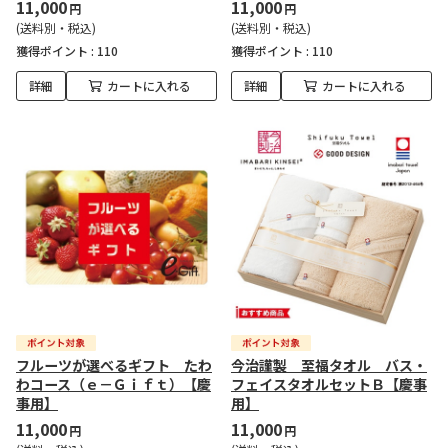
11,000
11,000
円
円
(送料別・税込)
(送料別・税込)
獲得ポイント :
110
獲得ポイント :
110
詳細
カートに入れる
詳細
カートに入れる
フルーツが選べるギフト たわ
今治謹製 至福タオル バス・
わコース（ｅ－Ｇｉｆｔ）【慶
フェイスタオルセットＢ【慶事
事用】
用】
11,000
11,000
円
円