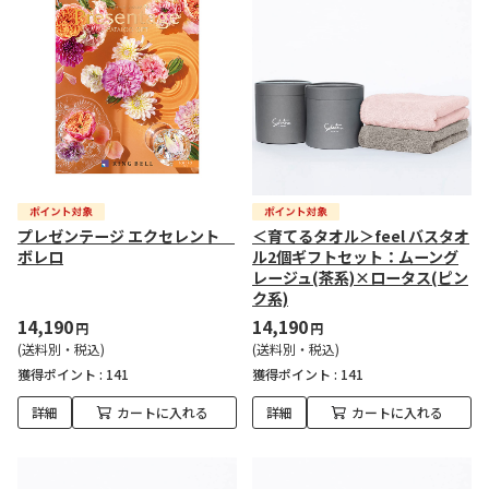
プレゼンテージ エクセレント
＜育てるタオル＞feel バスタオ
ボレロ
ル2個ギフトセット：ムーング
レージュ(茶系)×ロータス(ピン
ク系)
14,190
14,190
円
円
(送料別・税込)
(送料別・税込)
獲得ポイント :
141
獲得ポイント :
141
詳細
カートに入れる
詳細
カートに入れる