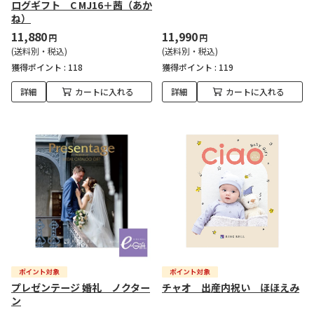
ログギフト C MJ16＋茜（あか
ね）
11,880
11,990
円
円
(送料別・税込)
(送料別・税込)
獲得ポイント :
118
獲得ポイント :
119
詳細
カートに入れる
詳細
カートに入れる
プレゼンテージ 婚礼 ノクター
チャオ 出産内祝い ほほえみ
ン