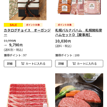
カタログチョイス オーガンジ
札幌バルナバハム 札幌開拓使
ー
ハムセットＤ【慶事用】
10,030
11,990
円
円
9,790
円
(送料・税込)
(送料別・税込)
獲得ポイント :
97
獲得ポイント :
100
詳細
カートに入れる
詳細
カートに入れる