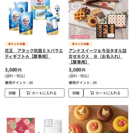
花王 アタック抗菌ＥＸバラエ
アンドスイーツ＆今治タオル詰
ティギフトＡ【慶事用】
合せＢＯＸ Ｂ（お名入れ）
【慶事用】
3,080
3,080
円
円
(送料・税込)
(送料・税込)
獲得ポイント :
30
獲得ポイント :
30
詳細
カートに入れる
詳細
カートに入れる