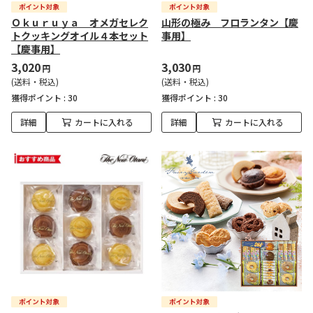
Ｏｋｕｒｕｙａ オメガセレク
山形の極み フロランタン【慶
トクッキングオイル４本セット
事用】
【慶事用】
3,020
3,030
円
円
(送料・税込)
(送料・税込)
獲得ポイント :
30
獲得ポイント :
30
詳細
カートに入れる
詳細
カートに入れる