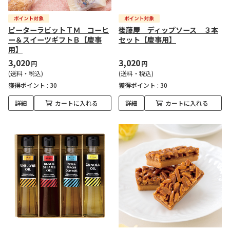
ピーターラビットＴＭ コーヒ
後藤屋 ディップソース ３本
ー＆スイーツギフトＢ【慶事
セット【慶事用】
用】
3,020
3,020
円
円
(送料・税込)
(送料・税込)
獲得ポイント :
30
獲得ポイント :
30
詳細
カートに入れる
詳細
カートに入れる