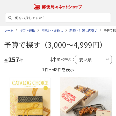
ホーム
ギフト通販
内祝い・お返し
新築・引越し内祝い
予算で探す
予算で探す（3,000～4,999円）
257
並べ替え：
全
件
1件～48件を表示