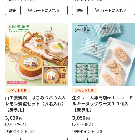
詳細
カートに入れる
詳細
カートに入れる
山田養蜂場 はちみつバウム＆
生クリーム専門店ｍｉｌｋ ミ
レモン蜂蜜セット（お名入れ）
ルキーダックワーズ１０個入
【慶事用】
【慶事用】
3,030
3,050
円
円
(送料・税込)
(送料・税込)
獲得ポイント :
30
獲得ポイント :
30