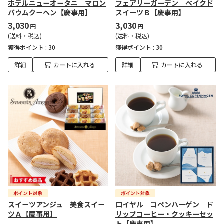
ホテルニューオータニ マロン
フェアリーガーデン ベイクド
バウムクーヘン【慶事用】
スイーツＢ【慶事用】
3,030
3,030
円
円
(送料・税込)
(送料・税込)
獲得ポイント :
30
獲得ポイント :
30
詳細
カートに入れる
詳細
カートに入れる
スイーツアンジュ 美食スイー
ロイヤル コペンハーゲン ド
ツＡ【慶事用】
リップコーヒー・クッキーセッ
ト【慶事用】