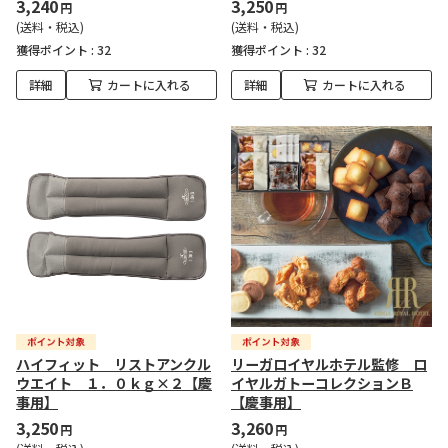
3,240
3,250
円
円
(送料・税込)
(送料・税込)
獲得ポイント :
32
獲得ポイント :
32
詳細
カートに入れる
詳細
カートに入れる
ハイフィット リストアンクル
リーガロイヤルホテル監修 ロ
ウエイト １．０ｋｇ×２【慶
イヤルガトーコレクションＢ
事用】
【慶事用】
3,250
3,260
円
円