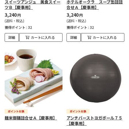
スイーツアンジュ 美食スイー
ホテルオークラ スープ缶詰詰
ツＢ【慶事用】
合せＡ【慶事用】
3,240
3,240
円
円
(送料・税込)
(送料・税込)
獲得ポイント :
32
獲得ポイント :
32
詳細
カートに入れる
詳細
カートに入れる
麺米御膳詰合せＡ【慶事用】
アンチバーストヨガボール７５
【慶事用】