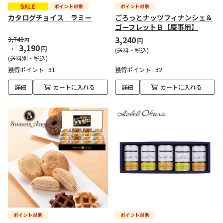
カタログチョイス ラミー
ごろっとナッツフィナンシェ＆
ゴーフレットＢ【慶事用】
3,240
3,740
円
円
3,190
円
(送料・税込)
(送料別・税込)
獲得ポイント :
31
獲得ポイント :
32
詳細
カートに入れる
詳細
カートに入れる