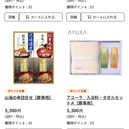
(送料・税込)
(送料・税込)
獲得ポイント :
32
獲得ポイント :
32
詳細
カートに入れる
詳細
カートに入れる
山海の幸詰合せ【慶事用】
アユーラ 入浴料・タオルセッ
トＡ【慶事用】
3,300
3,300
円
円
(送料・税込)
(送料・税込)
獲得ポイント :
33
獲得ポイント :
33