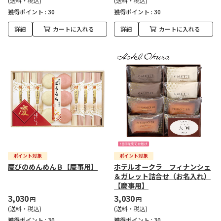
(送料・税込)
(送料・税込)
獲得ポイント :
30
獲得ポイント :
30
詳細
カートに入れる
詳細
カートに入れる
慶びのめんめんＢ【慶事用】
ホテルオークラ フィナンシェ
＆ガレット詰合せ（お名入れ）
【慶事用】
3,030
3,030
円
円
(送料・税込)
(送料・税込)
獲得ポイント :
30
獲得ポイント :
30