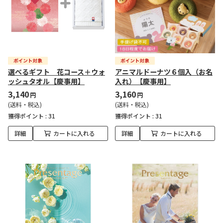
選べるギフト 花コース＋ウォ
アニマルドーナツ６個入（お名
ッシュタオル【慶事用】
入れ）【慶事用】
3,140
3,160
円
円
(送料・税込)
(送料・税込)
獲得ポイント :
31
獲得ポイント :
31
詳細
カートに入れる
詳細
カートに入れる