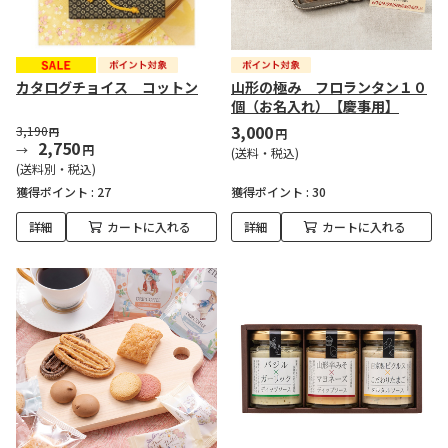
カタログチョイス コットン
山形の極み フロランタン１０
個（お名入れ）【慶事用】
3,000
3,190
円
円
2,750
円
(送料・税込)
(送料別・税込)
獲得ポイント :
27
獲得ポイント :
30
詳細
カートに入れる
詳細
カートに入れる