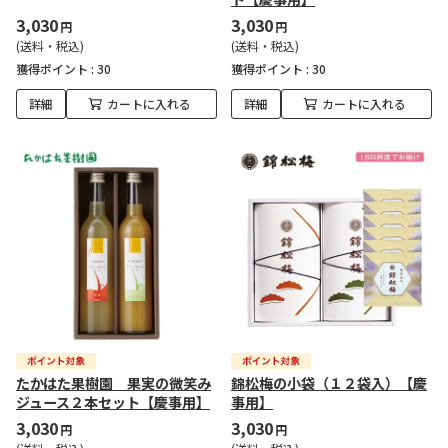
3,030
3,030
円
円
(送料・税込)
(送料・税込)
獲得ポイント :
30
獲得ポイント :
30
詳細
カートに入れる
詳細
カートに入れる
たかはた果樹園 果実の微笑み
錦松梅の小袋（１２袋入）【慶
ジュース２本セット【慶事用】
事用】
3,030
3,030
円
円