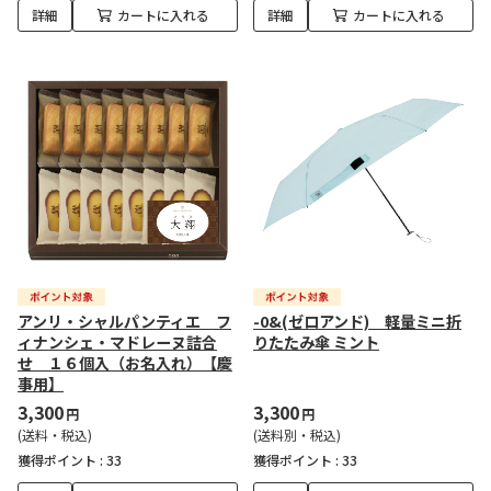
詳細
カートに入れる
詳細
カートに入れる
アンリ・シャルパンティエ フ
-0&(ゼロアンド) 軽量ミニ折
ィナンシェ・マドレーヌ詰合
りたたみ傘 ミント
せ １６個入（お名入れ）【慶
事用】
3,300
3,300
円
円
(送料・税込)
(送料別・税込)
獲得ポイント :
33
獲得ポイント :
33