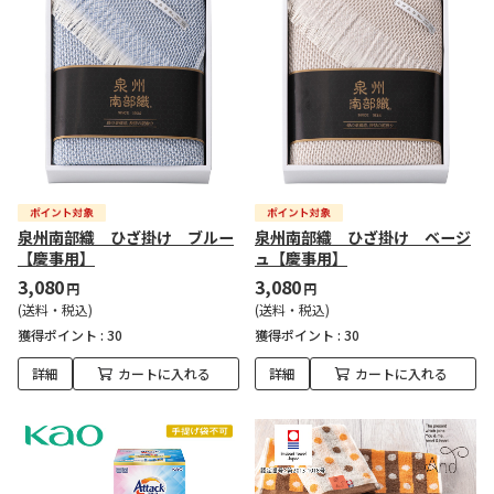
泉州南部織 ひざ掛け ブルー
泉州南部織 ひざ掛け ベージ
【慶事用】
ュ【慶事用】
3,080
3,080
円
円
(送料・税込)
(送料・税込)
獲得ポイント :
30
獲得ポイント :
30
詳細
カートに入れる
詳細
カートに入れる