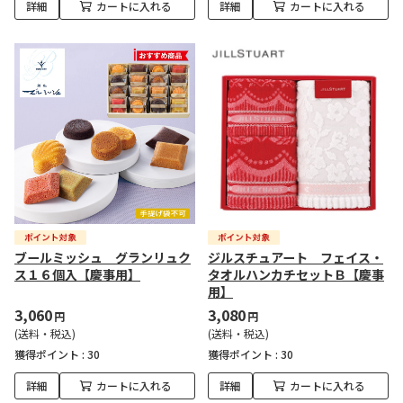
詳細
カートに入れる
詳細
カートに入れる
ブールミッシュ グランリュク
ジルスチュアート フェイス・
ス１６個入【慶事用】
タオルハンカチセットＢ【慶事
用】
3,060
3,080
円
円
(送料・税込)
(送料・税込)
獲得ポイント :
30
獲得ポイント :
30
詳細
カートに入れる
詳細
カートに入れる