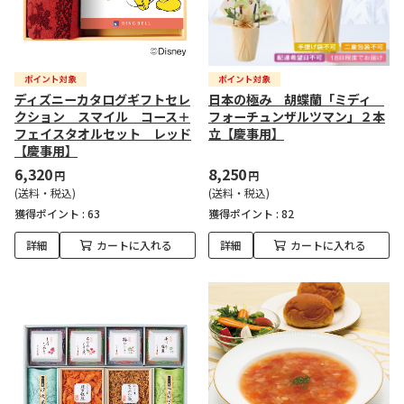
ディズニーカタログギフトセレ
日本の極み 胡蝶蘭「ミディ
クション スマイル コース＋
フォーチュンザルツマン」２本
フェイスタオルセット レッド
立【慶事用】
【慶事用】
6,320
8,250
円
円
(送料・税込)
(送料・税込)
獲得ポイント :
63
獲得ポイント :
82
詳細
カートに入れる
詳細
カートに入れる