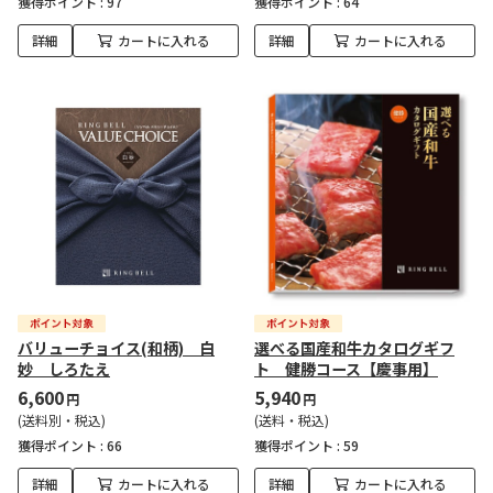
獲得ポイント :
97
獲得ポイント :
64
詳細
カートに入れる
詳細
カートに入れる
バリューチョイス(和柄) 白
選べる国産和牛カタログギフ
妙 しろたえ
ト 健勝コース【慶事用】
6,600
5,940
円
円
(送料別・税込)
(送料・税込)
獲得ポイント :
66
獲得ポイント :
59
詳細
カートに入れる
詳細
カートに入れる