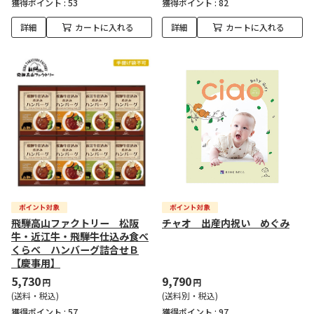
獲得ポイント :
53
獲得ポイント :
82
詳細
カートに入れる
詳細
カートに入れる
飛騨高山ファクトリー 松阪
チャオ 出産内祝い めぐみ
牛・近江牛・飛騨牛仕込み食べ
くらべ ハンバーグ詰合せＢ
【慶事用】
5,730
9,790
円
円
(送料・税込)
(送料別・税込)
獲得ポイント :
57
獲得ポイント :
97