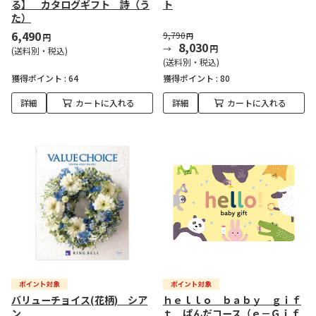
る】 カタログギフト 詩（う
ト
た）
6,490
9,790
円
円
8,030
円
(送料別・税込)
(送料別・税込)
獲得ポイント :
64
獲得ポイント :
80
詳細
カートに入れる
詳細
カートに入れる
バリューチョイス(花柄) シア
ｈｅｌｌｏ ｂａｂｙ ｇｉｆ
ン
ｔ ぱんだコース（ｅ－Ｇｉｆ