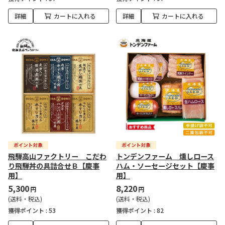
詳細
カートに入れる
詳細
カートに入れる
飛騨高山ファクトリー こだわ
トンデンファーム 燻しロース
り飛騨丼の具詰合せＢ【慶事
ハム・ソーセージセット【慶事
用】
用】
5,300
8,220
円
円
(送料・税込)
(送料・税込)
獲得ポイント :
53
獲得ポイント :
82