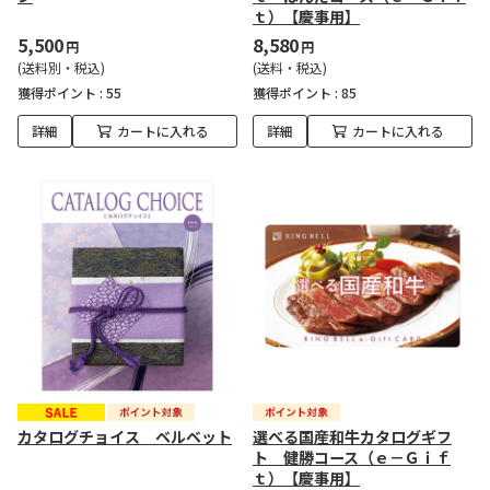
ｔ）【慶事用】
5,500
8,580
円
円
(送料別・税込)
(送料・税込)
獲得ポイント :
55
獲得ポイント :
85
詳細
カートに入れる
詳細
カートに入れる
カタログチョイス ベルベット
選べる国産和牛カタログギフ
ト 健勝コース（ｅ－Ｇｉｆ
ｔ）【慶事用】