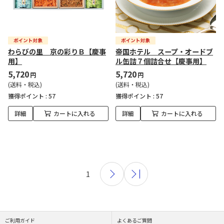
わらびの里 京の彩りＢ【慶事
帝国ホテル スープ・オードブ
用】
ル缶詰７個詰合せ【慶事用】
5,720
5,720
円
円
(送料・税込)
(送料・税込)
獲得ポイント :
57
獲得ポイント :
57
詳細
カートに入れる
詳細
カートに入れる
1
ご利用ガイド
よくあるご質問