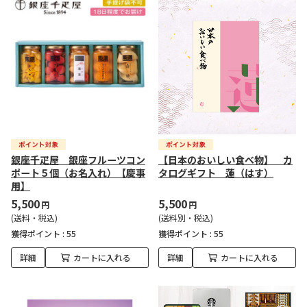
銀座千疋屋 銀座フルーツコン
【日本のおいしい食べ物】 カ
ポート５個（お名入れ）【慶事
タログギフト 蓮（はす）
用】
5,500
5,500
円
円
(送料・税込)
(送料別・税込)
獲得ポイント :
55
獲得ポイント :
55
詳細
カートに入れる
詳細
カートに入れる