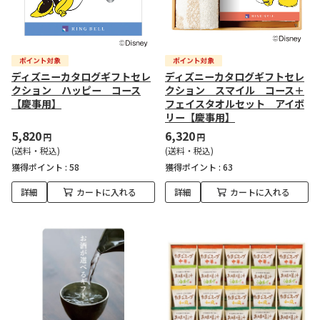
ディズニーカタログギフトセレ
ディズニーカタログギフトセレ
クション ハッピー コース
クション スマイル コース＋
【慶事用】
フェイスタオルセット アイボ
リー【慶事用】
5,820
6,320
円
円
(送料・税込)
(送料・税込)
獲得ポイント :
58
獲得ポイント :
63
詳細
カートに入れる
詳細
カートに入れる