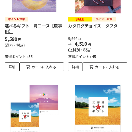
選べるギフト 月コース【慶事
カタログチョイス タフタ
用】
5,590
5,390
円
円
4,510
円
(送料・税込)
(送料別・税込)
獲得ポイント :
55
獲得ポイント :
45
詳細
カートに入れる
詳細
カートに入れる