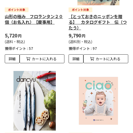
山形の極み フロランタン２０
【とっておきのニッポンを贈
個（お名入れ）【慶事用】
る】 カタログギフト 伝（つ
たう）
5,720
9,790
円
円
(送料・税込)
(送料別・税込)
獲得ポイント :
57
獲得ポイント :
97
詳細
カートに入れる
詳細
カートに入れる