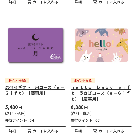
詳細
カートに入れる
詳細
カートに入れる
選べるギフト 月コース（ｅ－
ｈｅｌｌｏ ｂａｂｙ ｇｉｆ
Ｇｉｆｔ）【慶事用】
ｔ うさぎコース（ｅ－Ｇｉｆ
ｔ）【慶事用】
5,430
6,380
円
円
(送料・税込)
(送料・税込)
獲得ポイント :
54
獲得ポイント :
63
詳細
カートに入れる
詳細
カートに入れる