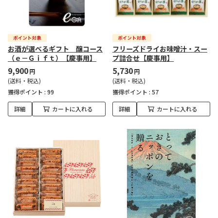
お酒が選べるギフト 醸コース
フリーズドライお味噌汁・スー
（ｅ－Ｇｉｆｔ）【慶事用】
プ詰合せ【慶事用】
9,900
5,730
円
円
(送料・税込)
(送料・税込)
獲得ポイント :
99
獲得ポイント :
57
詳細
カートに入れる
詳細
カートに入れる