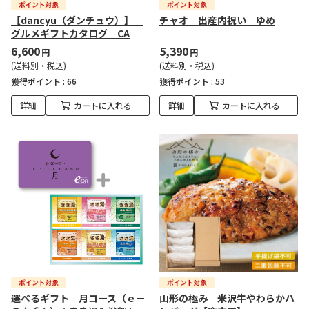
【dancyu（ダンチュウ）】
チャオ 出産内祝い ゆめ
グルメギフトカタログ CA
6,600
5,390
円
円
(送料別・税込)
(送料別・税込)
獲得ポイント :
66
獲得ポイント :
53
詳細
カートに入れる
詳細
カートに入れる
選べるギフト 月コース（ｅ－
山形の極み 米沢牛やわらかハ