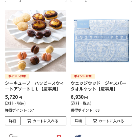
シーキューブ ハッピースウィ
ウェッジウッド ジャスパー
ートアソートＬＬ【慶事用】
タオルケット【慶事用】
5,720
6,930
円
円
(送料・税込)
(送料・税込)
獲得ポイント :
57
獲得ポイント :
69
詳細
カートに入れる
詳細
カートに入れる