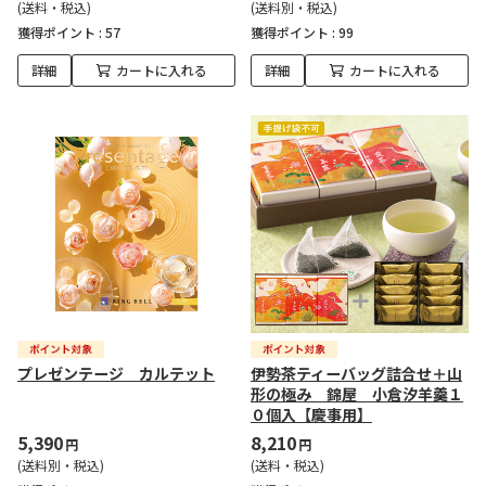
(送料・税込)
(送料別・税込)
獲得ポイント :
57
獲得ポイント :
99
詳細
カートに入れる
詳細
カートに入れる
プレゼンテージ カルテット
伊勢茶ティーバッグ詰合せ＋山
形の極み 錦屋 小倉汐羊羹１
０個入【慶事用】
5,390
8,210
円
円
(送料別・税込)
(送料・税込)