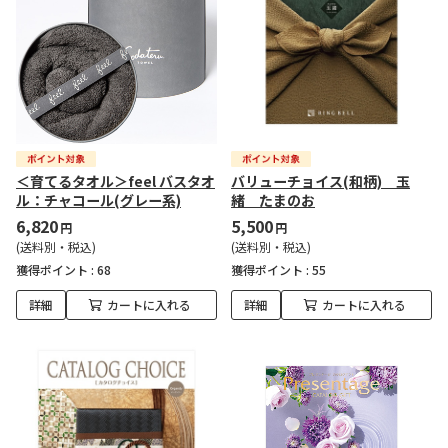
＜育てるタオル＞feel バスタオ
バリューチョイス(和柄) 玉
ル：チャコール(グレー系)
緒 たまのお
6,820
5,500
円
円
(送料別・税込)
(送料別・税込)
獲得ポイント :
68
獲得ポイント :
55
詳細
カートに入れる
詳細
カートに入れる