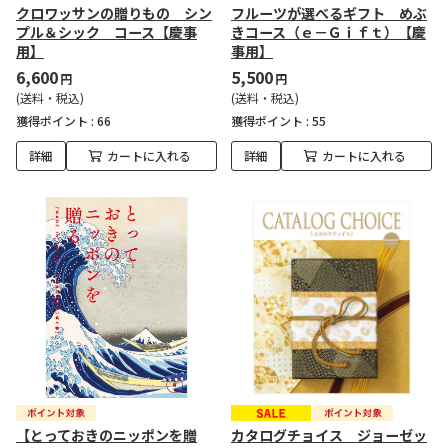
クロワッサンの贈りもの シン
フルーツが選べるギフト めぶ
プル＆シック コース【慶事
きコース（ｅ－Ｇｉｆｔ）【慶
用】
事用】
6,600
5,500
円
円
(送料・税込)
(送料・税込)
獲得ポイント :
66
獲得ポイント :
55
詳細
カートに入れる
詳細
カートに入れる
【とっておきのニッポンを贈
カタログチョイス ジョーゼッ