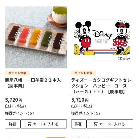
鶴屋八幡 一口羊羹２１本入
ディズニーカタログギフトセレ
【慶事用】
クション ハッピー コース
（ｅ－Ｇｉｆｔ）【慶事用】
5,720
5,710
円
円
(送料・税込)
(送料・税込)
獲得ポイント :
57
獲得ポイント :
57
詳細
カートに入れる
詳細
カートに入れる