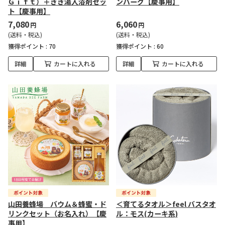
Ｇｉｆｔ）＋きき湯入浴剤セッ
ンバーグ【慶事用】
ト【慶事用】
7,080
6,060
円
円
(送料・税込)
(送料・税込)
獲得ポイント :
70
獲得ポイント :
60
詳細
カートに入れる
詳細
カートに入れる
山田養蜂場 バウム＆蜂蜜・ド
＜育てるタオル＞feel バスタオ
リンクセット（お名入れ）【慶
ル：モス(カーキ系)
事用】