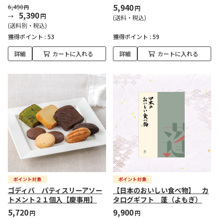
5,940
6,490
円
円
5,390
円
(送料・税込)
(送料別・税込)
獲得ポイント :
53
獲得ポイント :
59
詳細
カートに入れる
詳細
カートに入れる
ゴディバ パティスリーアソー
【日本のおいしい食べ物】 カ
トメント２１個入【慶事用】
タログギフト 蓬（よもぎ）
5,720
9,900
円
円