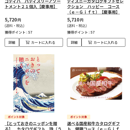
ゴディバ パティスリーアソー
ディズニーカタログギフトセレ
トメント２１個入【慶事用】
クション ハッピー コース
（ｅ－Ｇｉｆｔ）【慶事用】
5,720
5,710
円
円
(送料・税込)
(送料・税込)
獲得ポイント :
57
獲得ポイント :
57
詳細
カートに入れる
詳細
カートに入れる
【とっておきのニッポンを贈
選べる国産和牛カタログギフ
る】 カタログギフト 詩（う
ト 健勝コース（ｅ－Ｇｉｆ