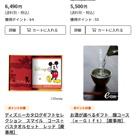
6,490
5,500
円
円
(送料別・税込)
(送料別・税込)
獲得ポイント :
64
獲得ポイント :
55
詳細
カートに入れる
詳細
カートに入れる
ディズニーカタログギフトセレ
お酒が選べるギフト 醸コース
クション スマイル コース＋
（ｅ－Ｇｉｆｔ）【慶事用】
バスタオルセット レッド【慶
事用】