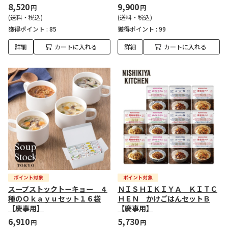
8,520
9,900
円
円
(送料・税込)
(送料・税込)
獲得ポイント :
85
獲得ポイント :
99
詳細
カートに入れる
詳細
カートに入れる
スープストックトーキョー ４
ＮＩＳＨＩＫＩＹＡ ＫＩＴＣ
種のＯｋａｙｕセット１６袋
ＨＥＮ かけごはんセットＢ
【慶事用】
【慶事用】
6,910
5,730
円
円