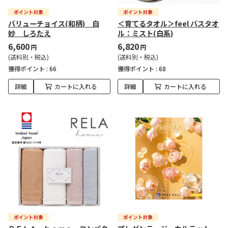
バリューチョイス(和柄) 白
＜育てるタオル＞feel バスタオ
妙 しろたえ
ル：ミスト(白系)
6,600
6,820
円
円
(送料別・税込)
(送料別・税込)
獲得ポイント :
66
獲得ポイント :
68
詳細
カートに入れる
詳細
カートに入れる