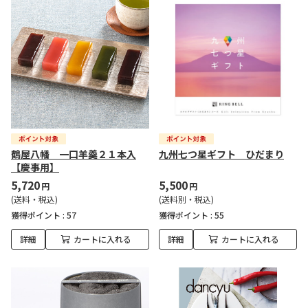
鶴屋八幡 一口羊羹２１本入
九州七つ星ギフト ひだまり
【慶事用】
5,720
5,500
円
円
(送料・税込)
(送料別・税込)
獲得ポイント :
57
獲得ポイント :
55
詳細
カートに入れる
詳細
カートに入れる