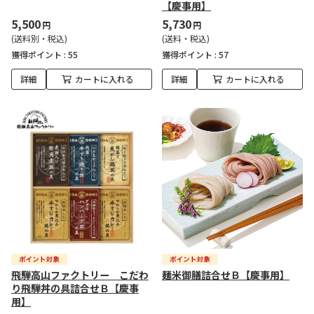
【慶事用】
5,500
5,730
円
円
(送料別・税込)
(送料・税込)
獲得ポイント :
55
獲得ポイント :
57
詳細
カートに入れる
詳細
カートに入れる
飛騨高山ファクトリー こだわ
麺米御膳詰合せＢ【慶事用】
り飛騨丼の具詰合せＢ【慶事
用】