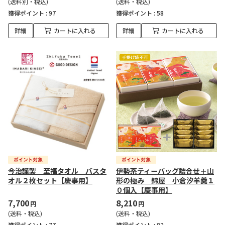
(送料別・税込)
(送料・税込)
獲得ポイント :
97
獲得ポイント :
58
詳細
カートに入れる
詳細
カートに入れる
今治謹製 至福タオル バスタ
伊勢茶ティーバッグ詰合せ＋山
オル２枚セット【慶事用】
形の極み 錦屋 小倉汐羊羹１
０個入【慶事用】
7,700
8,210
円
円
(送料・税込)
(送料・税込)
獲得ポイント :
77
獲得ポイント :
82