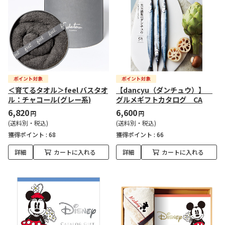
＜育てるタオル＞feel バスタオ
【dancyu（ダンチュウ）】
ル：チャコール(グレー系)
グルメギフトカタログ CA
6,820
6,600
円
円
(送料別・税込)
(送料別・税込)
獲得ポイント :
68
獲得ポイント :
66
詳細
カートに入れる
詳細
カートに入れる