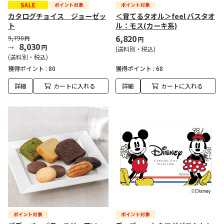
カタログチョイス ジョーゼッ
＜育てるタオル＞feel バスタオ
ト
ル：モス(カーキ系)
6,820
9,790
円
円
8,030
円
(送料別・税込)
(送料別・税込)
獲得ポイント :
80
獲得ポイント :
68
詳細
カートに入れる
詳細
カートに入れる