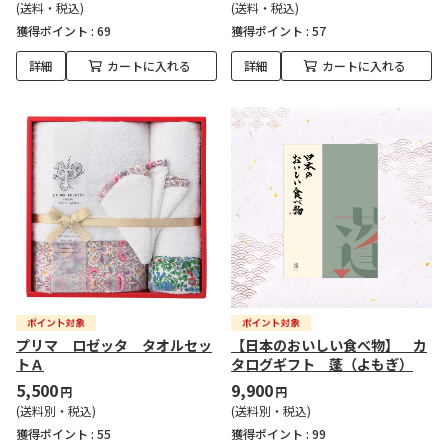
(送料・税込)
(送料・税込)
獲得ポイント :
69
獲得ポイント :
57
詳細
カートに入れる
詳細
カートに入れる
プリマ ロゼッタ タオルセッ
【日本のおいしい食べ物】 カ
トＡ
タログギフト 蓬（よもぎ）
5,500
9,900
円
円
(送料別・税込)
(送料別・税込)
獲得ポイント :
55
獲得ポイント :
99