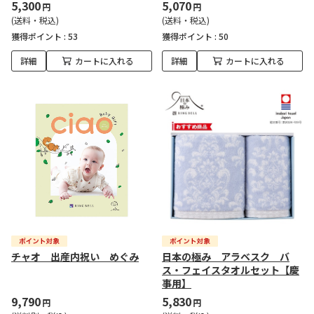
5,300
5,070
円
円
(送料・税込)
(送料・税込)
獲得ポイント :
53
獲得ポイント :
50
詳細
カートに入れる
詳細
カートに入れる
チャオ 出産内祝い めぐみ
日本の極み アラベスク バ
ス・フェイスタオルセット【慶
事用】
9,790
5,830
円
円