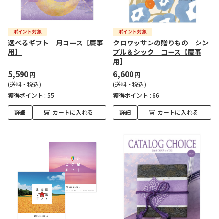
選べるギフト 月コース【慶事
クロワッサンの贈りもの シン
用】
プル＆シック コース【慶事
用】
5,590
6,600
円
円
(送料・税込)
(送料・税込)
獲得ポイント :
55
獲得ポイント :
66
詳細
カートに入れる
詳細
カートに入れる