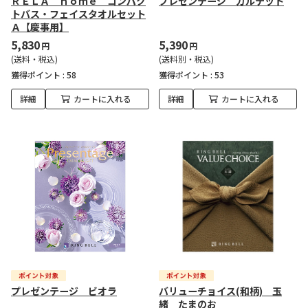
ＲＥＬＡ ｈｏｍｅ コンパク
プレゼンテージ カルテット
トバス・フェイスタオルセット
Ａ【慶事用】
5,830
5,390
円
円
(送料・税込)
(送料別・税込)
獲得ポイント :
58
獲得ポイント :
53
詳細
カートに入れる
詳細
カートに入れる
プレゼンテージ ビオラ
バリューチョイス(和柄) 玉
緒 たまのお