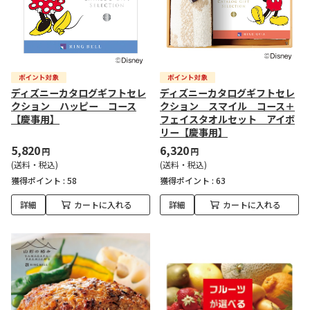
ディズニーカタログギフトセレ
ディズニーカタログギフトセレ
クション ハッピー コース
クション スマイル コース＋
【慶事用】
フェイスタオルセット アイボ
リー【慶事用】
5,820
6,320
円
円
(送料・税込)
(送料・税込)
獲得ポイント :
58
獲得ポイント :
63
詳細
カートに入れる
詳細
カートに入れる