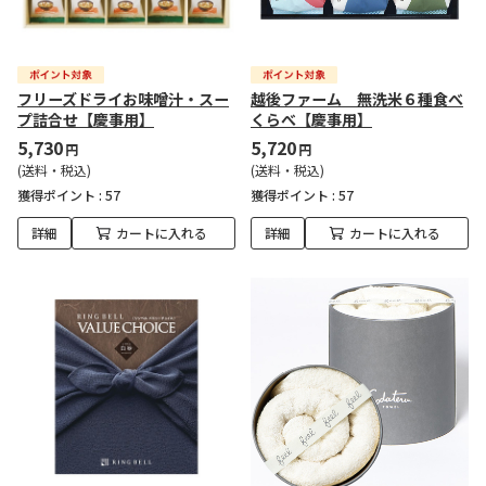
フリーズドライお味噌汁・スー
越後ファーム 無洗米６種食べ
プ詰合せ【慶事用】
くらべ【慶事用】
5,730
5,720
円
円
(送料・税込)
(送料・税込)
獲得ポイント :
57
獲得ポイント :
57
詳細
カートに入れる
詳細
カートに入れる