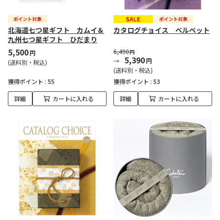
北海道七つ星ギフト カムイ＆
カタログチョイス ベルベット
九州七つ星ギフト ひだまり
5,500
6,490
円
円
5,390
円
(送料別・税込)
(送料別・税込)
獲得ポイント :
55
獲得ポイント :
53
詳細
カートに入れる
詳細
カートに入れる