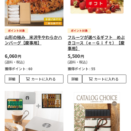
山形の極み 米沢牛やわらかハ
フルーツが選べるギフト めぶ
ンバーグ【慶事用】
きコース（ｅ－Ｇｉｆｔ）【慶
事用】
6,060
5,500
円
円
(送料・税込)
(送料・税込)
獲得ポイント :
60
獲得ポイント :
55
詳細
カートに入れる
詳細
カートに入れる