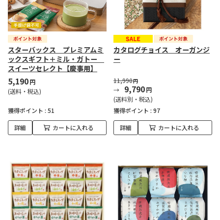
スターバックス プレミアムミ
カタログチョイス オーガンジ
ックスギフト＋ミル・ガトー
ー
スイーツセレクト【慶事用】
5,190
11,990
円
円
9,790
円
(送料・税込)
(送料別・税込)
獲得ポイント :
51
獲得ポイント :
97
詳細
カートに入れる
詳細
カートに入れる