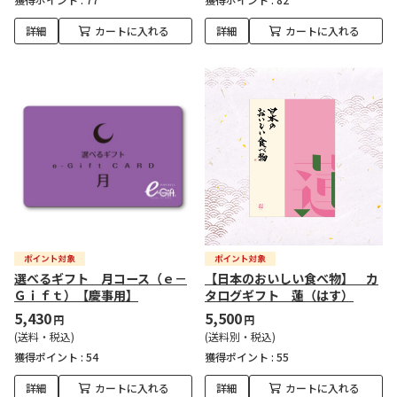
詳細
カートに入れる
詳細
カートに入れる
選べるギフト 月コース（ｅ－
【日本のおいしい食べ物】 カ
Ｇｉｆｔ）【慶事用】
タログギフト 蓮（はす）
5,430
5,500
円
円
(送料・税込)
(送料別・税込)
獲得ポイント :
54
獲得ポイント :
55
詳細
カートに入れる
詳細
カートに入れる