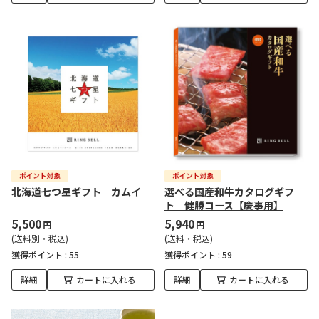
北海道七つ星ギフト カムイ
選べる国産和牛カタログギフ
ト 健勝コース【慶事用】
5,500
5,940
円
円
(送料別・税込)
(送料・税込)
獲得ポイント :
55
獲得ポイント :
59
詳細
カートに入れる
詳細
カートに入れる