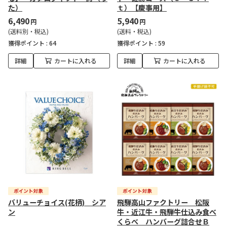
た）
ｔ）【慶事用】
6,490
5,940
円
円
(送料別・税込)
(送料・税込)
獲得ポイント :
64
獲得ポイント :
59
詳細
カートに入れる
詳細
カートに入れる
バリューチョイス(花柄) シア
飛騨高山ファクトリー 松阪
ン
牛・近江牛・飛騨牛仕込み食べ
くらべ ハンバーグ詰合せＢ