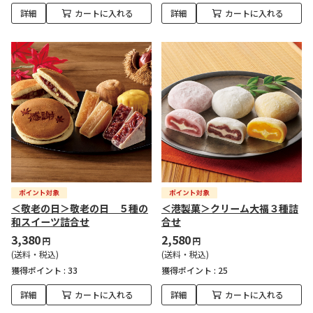
詳細
カートに入れる
詳細
カートに入れる
＜敬老の日＞敬老の日 ５種の
＜港製菓＞クリーム大福３種詰
和スイーツ詰合せ
合せ
3,380
2,580
円
円
(送料・税込)
(送料・税込)
獲得ポイント :
33
獲得ポイント :
25
詳細
カートに入れる
詳細
カートに入れる