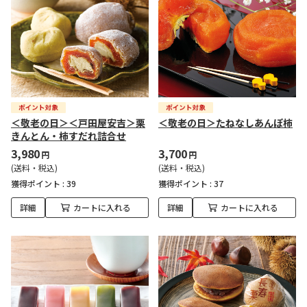
＜敬老の日＞＜戸田屋安吉＞栗
＜敬老の日＞たねなしあんぽ柿
きんとん・柿すだれ詰合せ
3,980
3,700
円
円
(送料・税込)
(送料・税込)
獲得ポイント :
39
獲得ポイント :
37
詳細
カートに入れる
詳細
カートに入れる