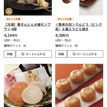
【冷凍】栗きんとん大福モンブ
＜敬老の日＞りんどう（ピンク
ラン 4個
系）＆栗入りどら焼き
4,104
4,580
円
円
(送料・税込)
(送料・税込)
獲得ポイント :
41
獲得ポイント :
45
詳細
カートに入れる
詳細
カートに入れる