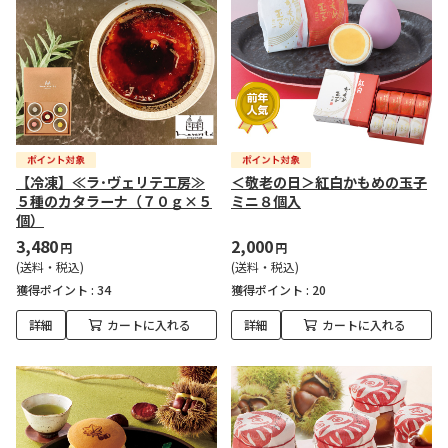
【冷凍】≪ラ･ヴェリテ工房≫
＜敬老の日＞紅白かもめの玉子
５種のカタラーナ（７０ｇ×５
ミニ８個入
個）
3,480
2,000
円
円
(送料・税込)
(送料・税込)
獲得ポイント :
34
獲得ポイント :
20
詳細
カートに入れる
詳細
カートに入れる