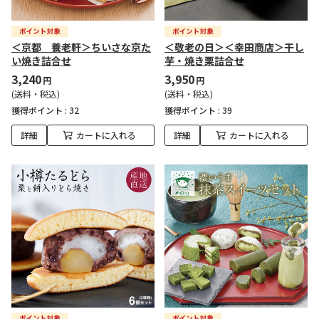
＜京都 養老軒＞ちいさな京た
＜敬老の日＞＜幸田商店＞干し
い焼き詰合せ
芋・焼き栗詰合せ
3,240
3,950
円
円
(送料・税込)
(送料・税込)
獲得ポイント :
32
獲得ポイント :
39
詳細
カートに入れる
詳細
カートに入れる