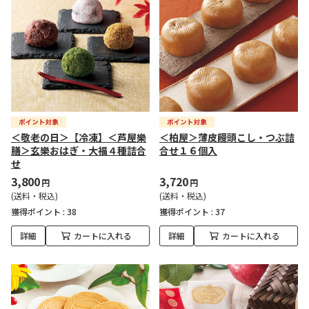
＜敬老の日＞【冷凍】＜芦屋樂
＜柏屋＞薄皮饅頭こし・つぶ詰
膳＞玄樂おはぎ・大福４種詰合
合せ１６個入
せ
3,800
3,720
円
円
(送料・税込)
(送料・税込)
獲得ポイント :
38
獲得ポイント :
37
詳細
カートに入れる
詳細
カートに入れる