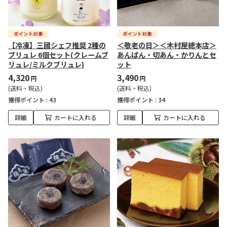
【冷凍】三國シェフ推奨 2種の
＜敬老の日＞＜木村屋總本店＞
ブリュレ 6個セット(クレームブ
あんぱん・切あん・かりんとセ
リュレ/ミルクブリュレ)
ット
4,320
3,490
円
円
(送料・税込)
(送料・税込)
獲得ポイント :
43
獲得ポイント :
34
詳細
カートに入れる
詳細
カートに入れる