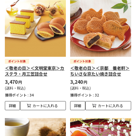
＜敬老の日＞＜文明堂東京＞カ
＜敬老の日＞＜京都 養老軒＞
ステラ・月三笠詰合せ
ちいさな京たい焼き詰合せ
3,470
3,240
円
円
(送料・税込)
(送料・税込)
獲得ポイント :
34
獲得ポイント :
32
詳細
カートに入れる
詳細
カートに入れる