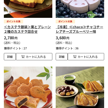
＜カステラ銀装＞栗とプレーン
【冷凍】≪chaco≫チャコチー
２種のカステラ詰合せ
レアチーズブルーベリー味
2,780
3,680
円
円
(送料・税込)
(送料・税込)
獲得ポイント :
27
獲得ポイント :
36
詳細
カートに入れる
詳細
カートに入れる