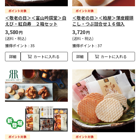
＜敬老の日＞＜富山吟撰堂＞白
＜敬老の日＞＜柏屋＞薄皮饅頭
えび・紅白寿 ２箱セット
こし・つぶ詰合せ１６個入
3,580
3,720
円
円
(送料・税込)
(送料・税込)
獲得ポイント :
35
獲得ポイント :
37
詳細
カートに入れる
詳細
カートに入れる