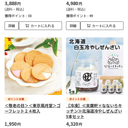
3,888
4,980
円
円
(送料・税込)
(送料・税込)
獲得ポイント :
38
獲得ポイント :
49
詳細
カートに入れる
詳細
カートに入れる
＜敬老の日＞＜東京風月堂＞ゴ
【冷凍】≪末廣軒×なないろキ
ーフレット２４枚入
ッチン≫北海道冷やしぜんざい
5本セット
1,950
4,320
円
円