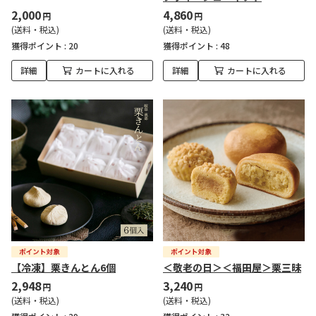
2,000
4,860
円
円
(送料・税込)
(送料・税込)
獲得ポイント :
20
獲得ポイント :
48
詳細
カートに入れる
詳細
カートに入れる
【冷凍】栗きんとん6個
＜敬老の日＞＜福田屋＞栗三昧
2,948
3,240
円
円
(送料・税込)
(送料・税込)