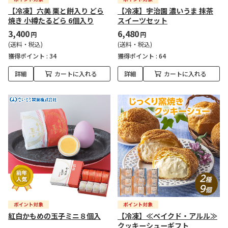
【冷凍】六美 栗と餅入り どら
【冷凍】宇治園 濃いうま 抹茶
焼き 小樽たるどら 6個入り
スイーツセット
3,400
6,480
円
円
(送料・税込)
(送料・税込)
獲得ポイント :
34
獲得ポイント :
64
詳細
カートに入れる
詳細
カートに入れる
紅白かもめの玉子ミニ８個入
【冷凍】≪ベイクド・アルル≫
クッキーシューギフト