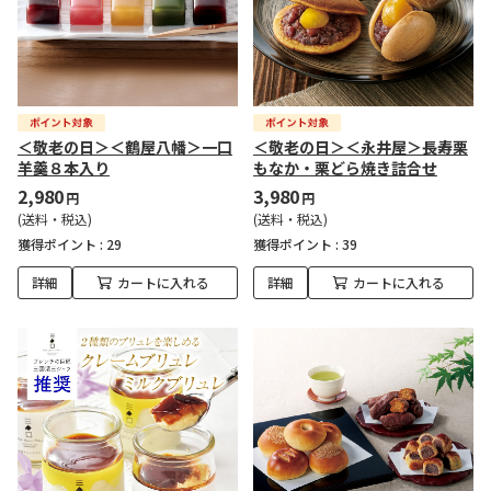
＜敬老の日＞＜鶴屋八幡＞一口
＜敬老の日＞＜永井屋＞長寿栗
羊羹８本入り
もなか・栗どら焼き詰合せ
2,980
3,980
円
円
(送料・税込)
(送料・税込)
獲得ポイント :
29
獲得ポイント :
39
詳細
カートに入れる
詳細
カートに入れる