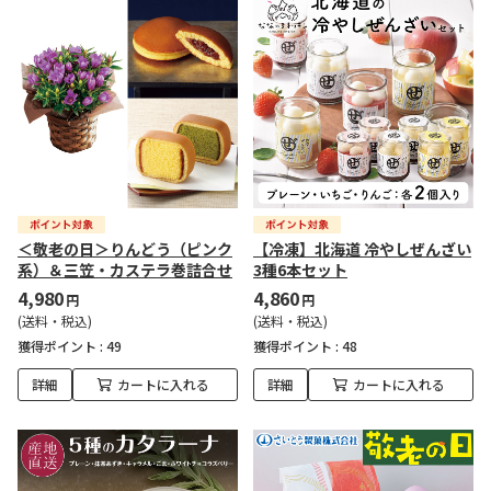
＜敬老の日＞りんどう（ピンク
【冷凍】北海道 冷やしぜんざい
系）＆三笠・カステラ巻詰合せ
3種6本セット
4,980
4,860
円
円
(送料・税込)
(送料・税込)
獲得ポイント :
49
獲得ポイント :
48
詳細
カートに入れる
詳細
カートに入れる