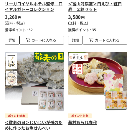
リーガロイヤルホテル監修 ロ
＜富山吟撰堂＞白えび・紅白
イヤルガトーコレクション
寿 ２箱セット
3,260
3,580
円
円
(送料・税込)
(送料・税込)
獲得ポイント :
32
獲得ポイント :
35
詳細
カートに入れる
詳細
カートに入れる
＜敬老の日＞じいじいが孫のた
蕪村あられ春秋
めに作ったお魚せんべい