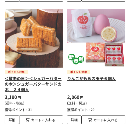
＜敬老の日＞＜シュガーバター
りんごかもめの玉子６個入
の木＞シュガーバターサンドの
木 ２４個入
3,190
2,060
円
円
(送料・税込)
(送料・税込)
獲得ポイント :
31
獲得ポイント :
20
詳細
カートに入れる
詳細
カートに入れる