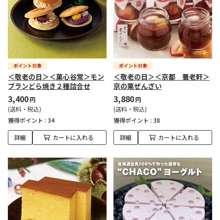
＜敬老の日＞＜菓心谷常＞モン
＜敬老の日＞＜京都 養老軒＞
ブランどら焼き２種詰合せ
京の栗ぜんざい
3,400
3,880
円
円
(送料・税込)
(送料・税込)
獲得ポイント :
34
獲得ポイント :
38
詳細
カートに入れる
詳細
カートに入れる