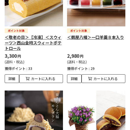
＜敬老の日＞【冷凍】＜スウィ
＜鶴屋八幡＞一口羊羹８本入り
ーツ＞西山金時スウィートポテ
トロール
3,300
2,980
円
円
(送料・税込)
(送料・税込)
獲得ポイント :
33
獲得ポイント :
29
詳細
カートに入れる
詳細
カートに入れる