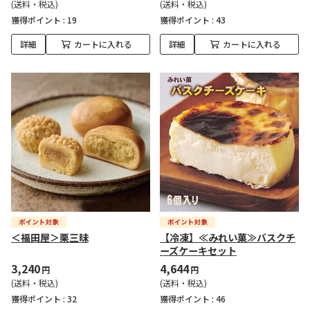
(送料・税込)
(送料・税込)
獲得ポイント :
19
獲得ポイント :
43
詳細
カートに入れる
詳細
カートに入れる
＜福田屋＞栗三昧
【冷凍】≪みれい菓≫バスクチ
ーズケーキセット
3,240
4,644
円
円
(送料・税込)
(送料・税込)
獲得ポイント :
32
獲得ポイント :
46