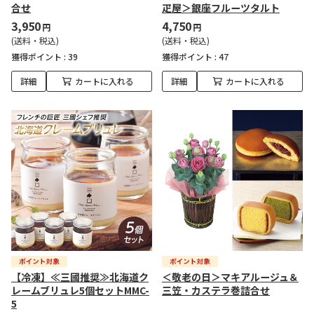
合せ
疋屋＞銀座フルーツタルト
3,950
4,750
円
円
(送料・税込)
(送料・税込)
獲得ポイント :
39
獲得ポイント :
47
詳細
カートに入れる
詳細
カートに入れる
【冷凍】≪三國推奨≫北海道ク
＜敬老の日＞マキアルージュ＆
レームブリュレ5個セットMMC-
三笠・カステラ巻詰合せ
5