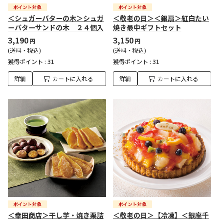
＜シュガーバターの木＞シュガ
＜敬老の日＞＜銀扇＞紅白たい
ーバターサンドの木 ２４個入
焼き最中ギフトセット
3,190
3,150
円
円
(送料・税込)
(送料・税込)
獲得ポイント :
31
獲得ポイント :
31
詳細
カートに入れる
詳細
カートに入れる
＜幸田商店＞干し芋・焼き栗詰
＜敬老の日＞【冷凍】＜銀座千