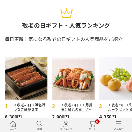
敬老の日ギフト・人気ランキング
毎日更新！気になる敬老の日ギフトの人気商品をご紹介。
＜敬老の日＞浜名湖
＜敬老の日＞＜月揚
＜敬老の日＞
うなぎ蒲焼２本
庵＞敬老の日 さつ
ルーツセット
まあげ詰合せ
6,300円
2,900円
4,350円
0
(送料・税込)
(送料・税込)
(送料・税込)