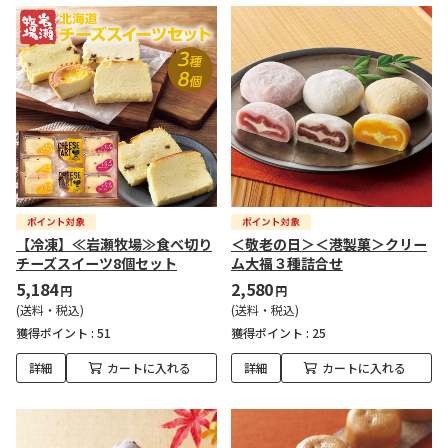
【冷凍】≪岩瀬牧場≫食べ切り
＜敬老の日＞＜港製菓＞クリー
チーズスイーツ8個セット
ム大福３種詰合せ
5,184
2,580
円
円
(送料・税込)
(送料・税込)
獲得ポイント :
51
獲得ポイント :
25
詳細
カートに入れる
詳細
カートに入れる