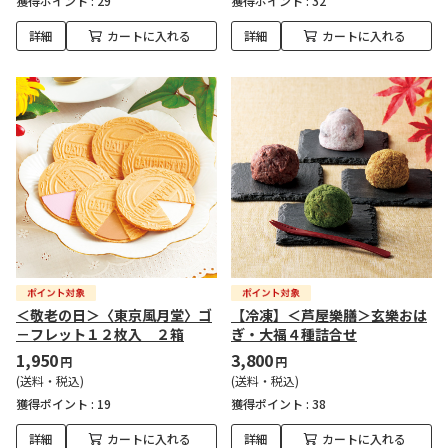
獲得ポイント :
29
獲得ポイント :
32
詳細
カートに入れる
詳細
カートに入れる
＜敬老の日＞〈東京風月堂〉ゴ
【冷凍】＜芦屋樂膳＞玄樂おは
－フレット１２枚入 ２箱
ぎ・大福４種詰合せ
1,950
3,800
円
円
(送料・税込)
(送料・税込)
獲得ポイント :
19
獲得ポイント :
38
詳細
カートに入れる
詳細
カートに入れる