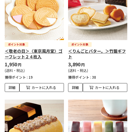
＜敬老の日＞〈東京風月堂〉ゴ
＜りんごとバター。＞竹籠ギフ
ーフレット２４枚入
ト
1,950
3,890
円
円
(送料・税込)
(送料・税込)
獲得ポイント :
19
獲得ポイント :
38
詳細
カートに入れる
詳細
カートに入れる