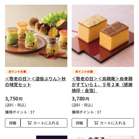
＜敬老の日＞＜道後ぷりん＞秋
＜敬老の日＞＜烏鶏庵＞烏骨鶏
の味覚セット
かすていら１．５号２本（感謝
焼印・金箔）
3,750
3,780
円
円
(送料・税込)
(送料・税込)
獲得ポイント :
37
獲得ポイント :
37
詳細
カートに入れる
詳細
カートに入れる