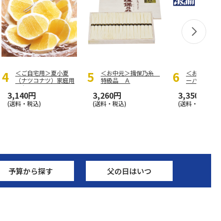
＜ご自宅用＞夏小夏
＜お中元＞揖保乃糸
＜お中元＞
（ナツコナツ）家庭用
特級品 Ａ
ーパードラ
３ｋｇ
3,140円
3,260円
3,350円
(送料・税込)
(送料・税込)
(送料・税込)
予算から探す
父の日はいつ