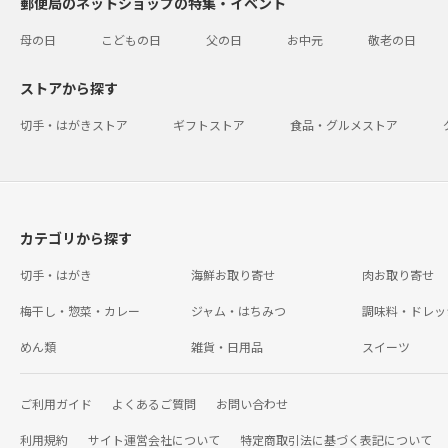
郵便局のネットショップの特集・イベント
母の日
こどもの日
父の日
お中元
敬老の日
ストアから探す
切手・はがきストア
ギフトストア
食品・グルメストア
カテゴリから探す
切手・はがき
海鮮お取り寄せ
肉お取り寄せ
梅干し・惣菜・カレー
ジャム・はちみつ
調味料・ドレッ
めん類
雑貨・日用品
スイーツ
ご利用ガイド
よくあるご質問
お問い合わせ
利用規約
サイト運営会社について
特定商取引法に基づく表記について