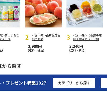
元＞新つぶらな
＜お中元＞山形県産白
＜お中元＞＜銀座千疋
スターズ
桃２ｋｇ
屋＞銀座ゼリー９個
円
3,980円
3,240円
込)
(送料・税込)
(送料・税込)
算から探す
ト・プレゼント特集
2027
カテゴリーから探す