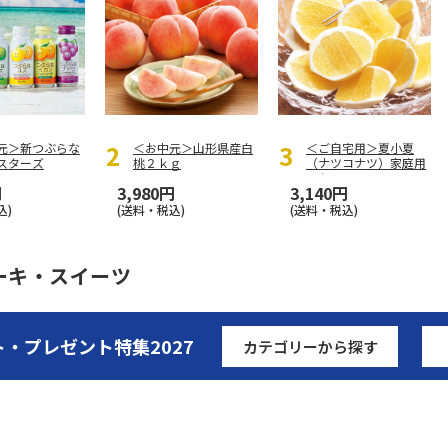
元＞新つぶらな
＜お中元＞山形県産白
＜ご自宅用＞夏小夏
スターズ
桃２ｋｇ
（ナツコナツ）家庭用
３ｋｇ
円
3,980円
3,140円
込)
(送料・税込)
(送料・税込)
ーキ・スイーツ
ト・プレゼント特集
2027
カテゴリーから探す