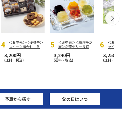
＜お中元＞＜優雅亭＞
＜お中元＞＜銀座千疋
＜お中元＞
スイーツ詰合せ Ｂ
屋＞銀座ゼリー９個
ャインマス
リー
3,200円
3,240円
3,250円
(送料・税込)
(送料・税込)
(送料・税込)
予算から探す
父の日はいつ