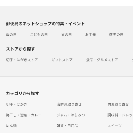
郵便局のネットショップの特集・イベント
母の日
こどもの日
父の日
お中元
敬老の日
ストアから探す
切手・はがきストア
ギフトストア
食品・グルメストア
カテゴリから探す
切手・はがき
海鮮お取り寄せ
肉お取り寄せ
梅干し・惣菜・カレー
ジャム・はちみつ
調味料・ドレッ
めん類
雑貨・日用品
スイーツ