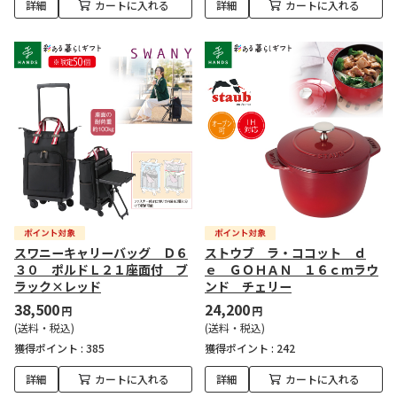
詳細
カートに入れる
詳細
カートに入れる
スワニーキャリーバッグ Ｄ６
ストウブ ラ・ココット ｄ
３０ ポルドＬ２１座面付 ブ
ｅ ＧＯＨＡＮ １６ｃｍラウ
ラック×レッド
ンド チェリー
38,500
24,200
円
円
(送料・税込)
(送料・税込)
獲得ポイント :
385
獲得ポイント :
242
詳細
カートに入れる
詳細
カートに入れる