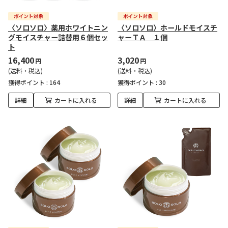
〈ソロソロ〉薬用ホワイトニン
〈ソロソロ〉ホールドモイスチ
グモイスチャー詰替用６個セッ
ャーＴＡ １個
ト
16,400
3,020
円
円
(送料・税込)
(送料・税込)
獲得ポイント :
164
獲得ポイント :
30
詳細
カートに入れる
詳細
カートに入れる