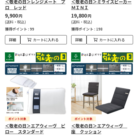
＜敬老の日＞レンジメート プ
＜敬老の日＞ミライスピーカー
ロ レッド
ＭＩＮＩ
9,900
19,800
円
円
(送料・税込)
(送料・税込)
獲得ポイント :
99
獲得ポイント :
198
詳細
カートに入れる
詳細
カートに入れる
＜敬老の日＞エアウィーヴ ピ
＜敬老の日＞エアウィーヴ
ロー スタンダード
座 クッション