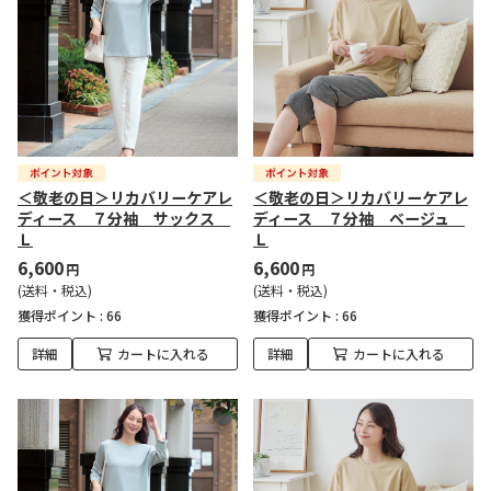
＜敬老の日＞リカバリーケアレ
＜敬老の日＞リカバリーケアレ
ディース ７分袖 サックス
ディース ７分袖 ベージュ
Ｌ
Ｌ
6,600
6,600
円
円
(送料・税込)
(送料・税込)
獲得ポイント :
66
獲得ポイント :
66
詳細
カートに入れる
詳細
カートに入れる