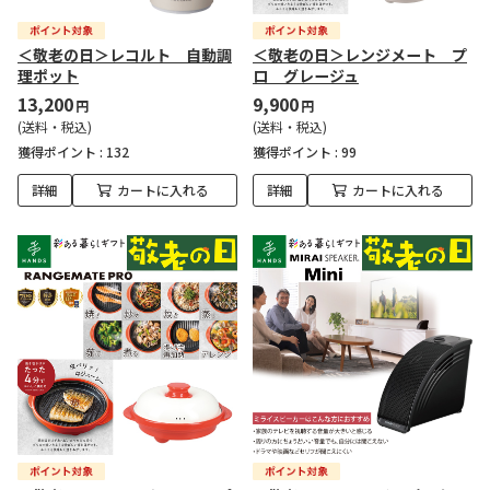
＜敬老の日＞レコルト 自動調
＜敬老の日＞レンジメート プ
理ポット
ロ グレージュ
13,200
9,900
円
円
(送料・税込)
(送料・税込)
獲得ポイント :
132
獲得ポイント :
99
詳細
カートに入れる
詳細
カートに入れる