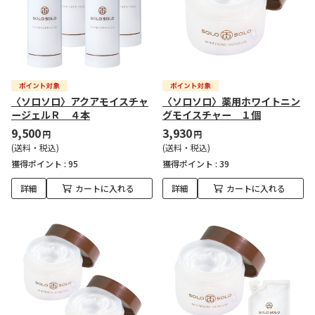
〈ソロソロ〉アクアモイスチャ
〈ソロソロ〉薬用ホワイトニン
ージェルＲ ４本
グモイスチャー １個
9,500
3,930
円
円
(送料・税込)
(送料・税込)
獲得ポイント :
95
獲得ポイント :
39
詳細
カートに入れる
詳細
カートに入れる