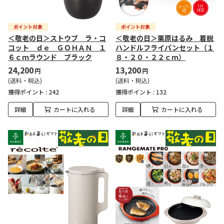
＜敬老の日＞ストウブ ラ・コ
＜敬老の日＞栗原はるみ 着脱
コット ｄｅ ＧＯＨＡＮ １
ハンドルフライパンセット（１
６ｃｍラウンド ブラック
８・２０・２２ｃｍ）
24,200
13,200
円
円
(送料・税込)
(送料・税込)
獲得ポイント :
242
獲得ポイント :
132
詳細
カートに入れる
詳細
カートに入れる