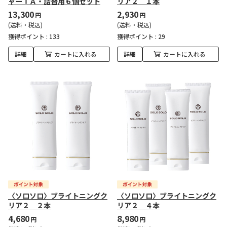
ャーＴＡ・詰替用６個セット
リア２ １本
13,300
2,930
円
円
(送料・税込)
(送料・税込)
獲得ポイント :
133
獲得ポイント :
29
詳細
カートに入れる
詳細
カートに入れる
〈ソロソロ〉ブライトニングク
〈ソロソロ〉ブライトニングク
リア２ ２本
リア２ ４本
4,680
8,980
円
円