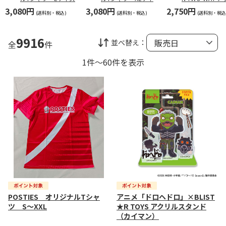
ズ
ルスタンド（打
3,080円
3,080円
2,750円
(送料別・税込)
(送料別・税込)
(送料別・税込
9916
並べ替え：
全
件
1件～60件を表示
POSTIES オリジナルTシャ
アニメ「ドロヘドロ」×BLIST
ツ S～XXL
★R TOYS アクリルスタンド
（カイマン）