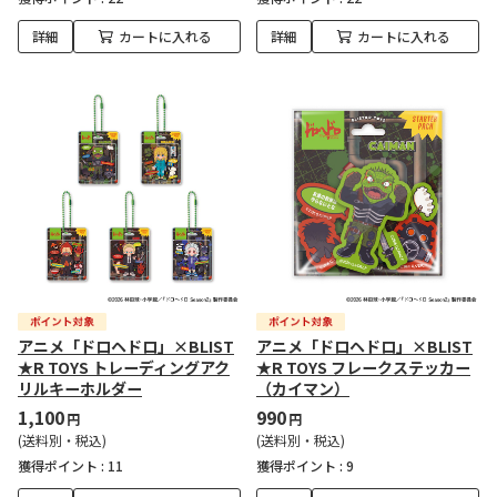
詳細
カートに入れる
詳細
カートに入れる
アニメ「ドロヘドロ」×BLIST
アニメ「ドロヘドロ」×BLIST
★R TOYS トレーディングアク
★R TOYS フレークステッカー
リルキーホルダー
（カイマン）
1,100
990
円
円
(送料別・税込)
(送料別・税込)
獲得ポイント :
11
獲得ポイント :
9