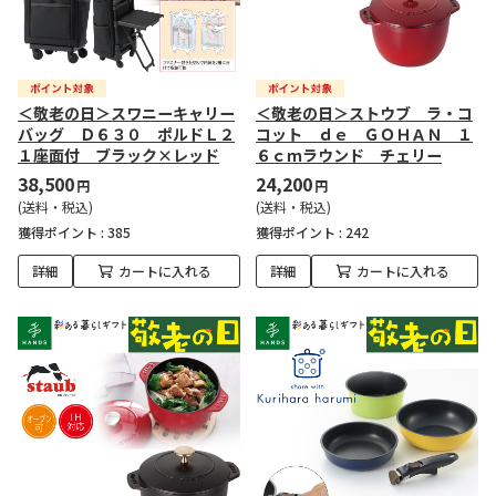
＜敬老の日＞スワニーキャリー
＜敬老の日＞ストウブ ラ・コ
バッグ Ｄ６３０ ポルドＬ２
コット ｄｅ ＧＯＨＡＮ １
１座面付 ブラック×レッド
６ｃｍラウンド チェリー
38,500
24,200
円
円
(送料・税込)
(送料・税込)
獲得ポイント :
385
獲得ポイント :
242
詳細
カートに入れる
詳細
カートに入れる