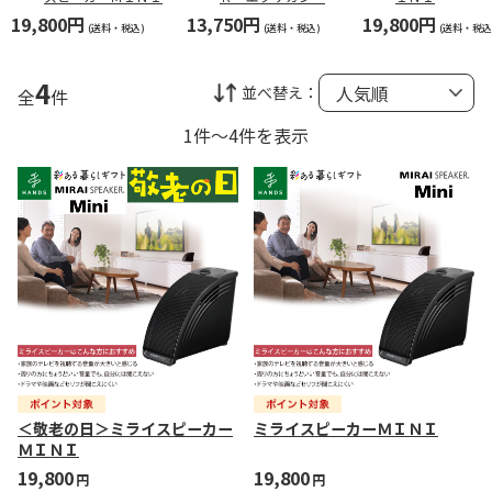
ＵＸＥ ナイトブラ
19,800円
13,750円
19,800円
ック
(送料・税込)
(送料・税込)
(送料・税込
4
並べ替え：
全
件
1件～4件を表示
＜敬老の日＞ミライスピーカー
ミライスピーカーＭＩＮＩ
ＭＩＮＩ
19,800
19,800
円
円