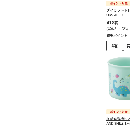
ダイカットトレー
URS ADT2
418
円
(送料別・税込)
獲得ポイント
詳細
抗菌食洗機対応
AND SMILE 