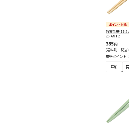
竹安全箸(16.
25 ANT2
385
円
(送料別・税込)
獲得ポイント
詳細