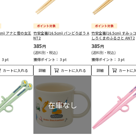
5cm) アナと雪の女王
竹安全箸(16.5cm) パンどろぼう A
竹安全箸(16.5cm) すみ
NT2
しろくまのふるさと ANT2
385
385
円
円
(送料別・税込)
(送料別・税込)
：
3 pt
獲得ポイント：
3 pt
獲得ポイント：
3 pt
カートに入れる
詳細
カートに入れる
詳細
カートに