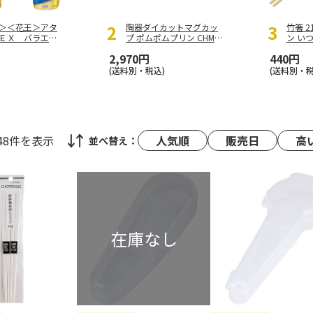
＞＜花王＞アタ
陶器ダイカットマグカッ
竹箸 2
ＥＸ バラエテ
プ ポムポムプリン CHMG
ン い
Ａ
D4
だち
…
2,970円
440円
(送料別・税込)
(送料別・税
48件
を表示
人気順
販売日
高
並べ替え：