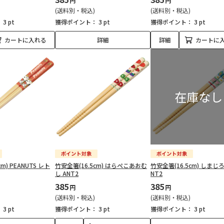
円
円
(送料別・税込)
(送料別・税込)
：
3 pt
獲得ポイント：
3 pt
獲得ポイント：
3 pt
カートに入れる
詳細
詳細
カートに
m) PEANUTS レト
竹安全箸(16.5cm) はらぺこあおむ
竹安全箸(16.5cm) しまじろ
し ANT2
NT2
385
385
円
円
(送料別・税込)
(送料別・税込)
：
3 pt
獲得ポイント：
3 pt
獲得ポイント：
3 pt