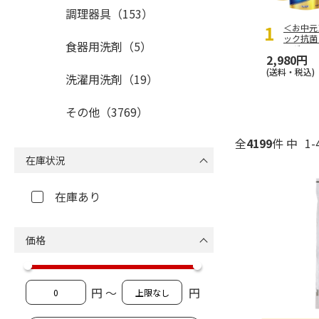
調理器具（153）
＜お中元
ック抗菌
食器用洗剤（5）
ィギフト
2,980円
(送料・税込)
洗濯用洗剤（19）
その他（3769）
全
4199
件 中
1-
在庫状況
在庫あり
価格
円 ～
円