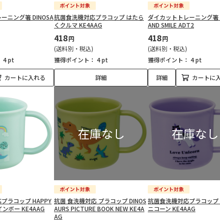
ニング箸 DINOSA
抗菌食洗機対応プラコップ はたら
ダイカットトレーニング箸 H
くクルマ KE4AAG
AND SMILE ADT2
418
418
円
円
(送料別・税込)
(送料別・税込)
：
4 pt
獲得ポイント：
4 pt
獲得ポイント：
4 pt
カートに入れる
詳細
詳細
カートに
プラコップ HAPPY
抗菌 食洗機対応 プラコップ DINOS
抗菌食洗機対応プラコップ
レインボー KE4AAG
AURS PICTURE BOOK NEW KE4A
ニコーン KE4AAG
AG