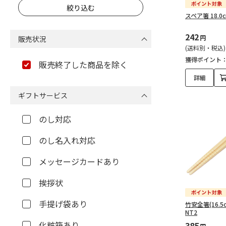
スペア箸 18.0c
242
円
販売状況
(送料別・税込)
獲得ポイント
販売終了した商品を除く
詳細
ギフトサービス
のし対応
のし名入れ対応
メッセージカードあり
挨拶状
手提げ袋あり
竹安全箸(16.5
NT2
化粧箱あり
385