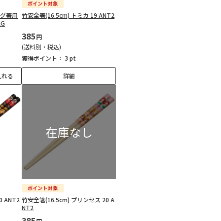
ング箸用
竹安全箸(16.5cm) トミカ 19 ANT2
AG
385
円
(送料別・税込)
獲得ポイント：
3 pt
入れる
詳細
0 ANT2
竹安全箸(16.5cm) プリンセス 20 A
NT2
385