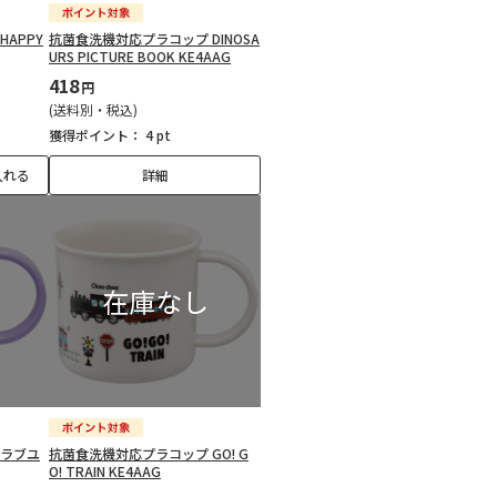
APPY
抗菌食洗機対応プラコップ DINOSA
URS PICTURE BOOK KE4AAG
418
円
(送料別・税込)
獲得ポイント：
4 pt
入れる
詳細
 ラブユ
抗菌食洗機対応プラコップ GO! G
O! TRAIN KE4AAG