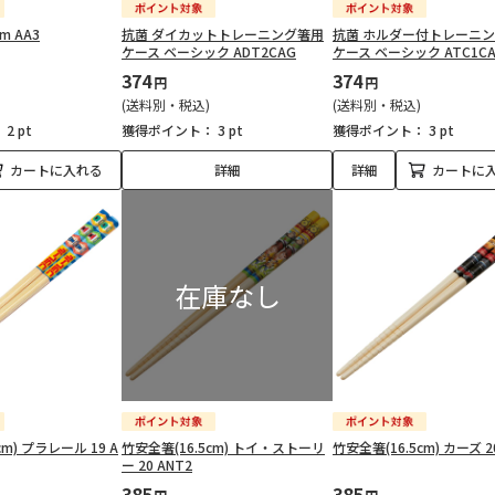
m AA3
抗菌 ダイカットトレーニング箸用
抗菌 ホルダー付トレーニ
ケース ベーシック ADT2CAG
ケース ベーシック ATC1C
374
374
円
円
(送料別・税込)
(送料別・税込)
：
2 pt
獲得ポイント：
3 pt
獲得ポイント：
3 pt
カートに入れる
詳細
詳細
カートに
cm) プラレール 19 A
竹安全箸(16.5cm) トイ・ストーリ
竹安全箸(16.5cm) カーズ 2
ー 20 ANT2
385
385