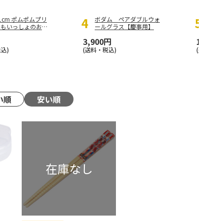
1cm ポムポムプリ
ボダム ペアダブルウォ
シン
つもいっしょのお友
ールグラス【慶事用】
ボト
ふわ
3,900円
1,375
込)
(送料・税込)
(送料別・
い順
安い順