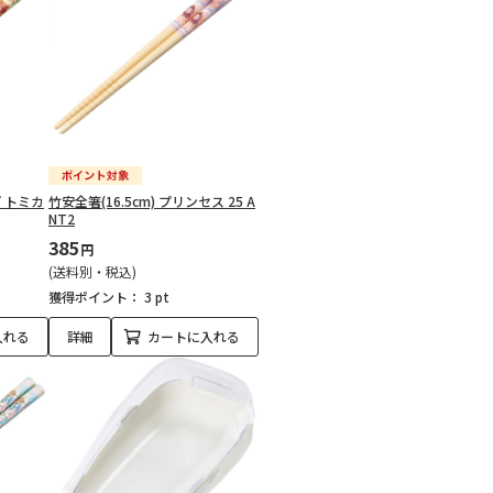
ぱ トミカ
竹安全箸(16.5cm) プリンセス 25 A
NT2
385
円
(送料別・税込)
獲得ポイント：
3 pt
入れる
詳細
カートに入れる