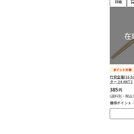
詳細
竹安全箸(16.
ター 24 ANT2
385
円
(送料別・税込)
獲得ポイント