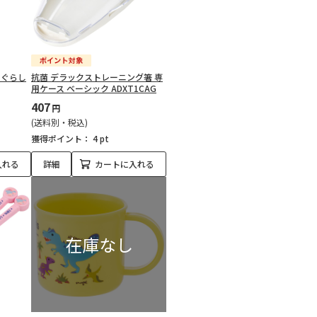
っコぐらし
抗菌 デラックストレーニング箸 専
用ケース ベーシック ADXT1CAG
407
円
(送料別・税込)
獲得ポイント：
4 pt
入れる
詳細
カートに入れる