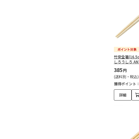
竹安全箸(16.5
しろうしろ AN
385
円
(送料別・税込)
獲得ポイント
詳細