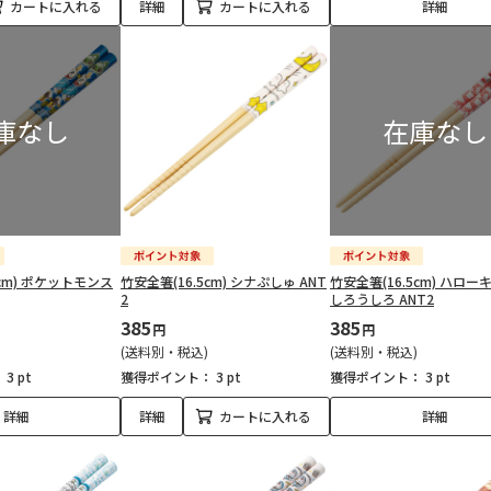
カートに入れる
詳細
カートに入れる
詳細
5cm) ポケットモンス
竹安全箸(16.5cm) シナぷしゅ ANT
竹安全箸(16.5cm) ハロー
2
しろうしろ ANT2
385
385
円
円
(送料別・税込)
(送料別・税込)
：
3 pt
獲得ポイント：
3 pt
獲得ポイント：
3 pt
詳細
詳細
カートに入れる
詳細