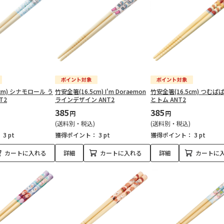
cm) シナモロール う
竹安全箸(16.5cm) I'm Doraemon
竹安全箸(16.5cm) つむぱ
T2
ラインデザイン ANT2
とトム ANT2
385
385
円
円
(送料別・税込)
(送料別・税込)
：
3 pt
獲得ポイント：
3 pt
獲得ポイント：
3 pt
カートに入れる
詳細
カートに入れる
詳細
カートに