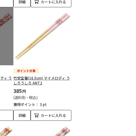
詳細
カートに入れる
キティ う
竹安全箸(16.5cm) マイメロディ う
しろうしろ ANT2
385
円
(送料別・税込)
獲得ポイント：
3 pt
詳細
カートに入れる