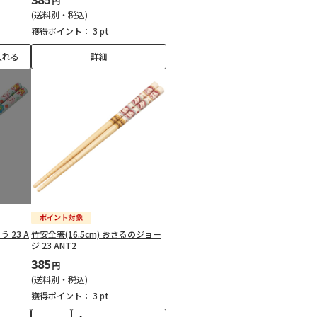
円
(送料別・税込)
獲得ポイント：
3 pt
入れる
詳細
う 23 A
竹安全箸(16.5cm) おさるのジョー
ジ 23 ANT2
385
円
(送料別・税込)
獲得ポイント：
3 pt