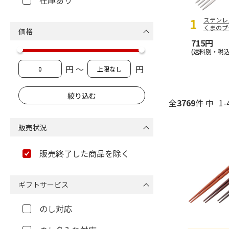
在庫あり
ステンレ
くまのプー
価格
715円
(送料別・税込
円 ～
円
全
3769
件 中
1-
販売状況
販売終了した商品を除く
ギフトサービス
のし対応