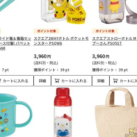
ライド箸＆箸箱セッ
スクエア2WAYボトル ポケットモ
スクエアストローボトル M
ース付箸) パペット
ンスター PSQW6
プーさん PSQ5ST
AM
3,960
3,960
円
円
(送料別・税込)
(送料別・税込)
：
7 pt
獲得ポイント：
39 pt
獲得ポイント：
39 pt
カートに入れる
詳細
カートに入れる
詳細
カートに