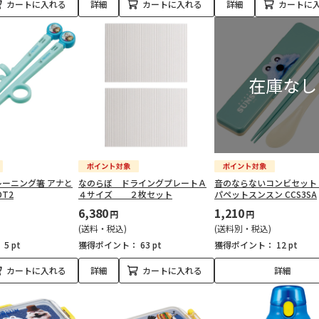
カートに入れる
詳細
カートに入れる
詳細
カートに
ーニング箸 アナと
なのらぼ ドライングプレートＡ
音のならないコンビセット 
DT2
４サイズ ２枚セット
パペットスンスン CCS3SA
6,380
1,210
円
円
(送料・税込)
(送料別・税込)
：
5 pt
獲得ポイント：
63 pt
獲得ポイント：
12 pt
カートに入れる
詳細
カートに入れる
詳細