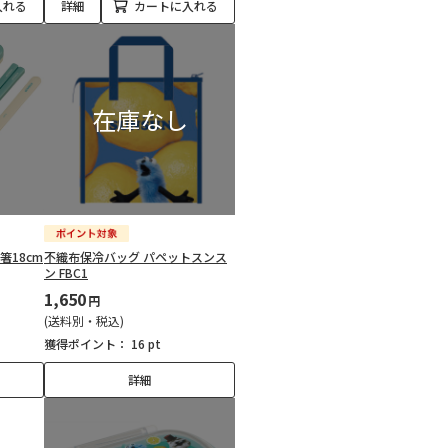
入れる
詳細
カートに入れる
箸18cm
不織布保冷バッグ パペットスンス
ン FBC1
1,650
円
(送料別・税込)
獲得ポイント：
16 pt
詳細