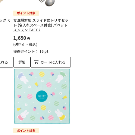
ッグ く
食洗機対応 スライド式トリオセッ
ト (名入れスペース付箸) パペット
スンスン TACC2
1,650
円
(送料別・税込)
獲得ポイント：
16 pt
入れる
詳細
カートに入れる