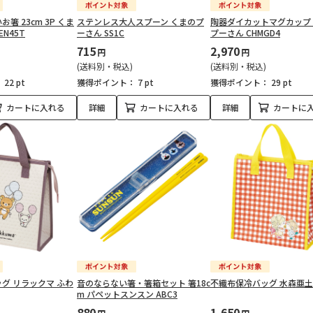
箸 23cm 3P くま
ステンレス大人スプーン くまのプ
陶器ダイカットマグカップ
N45T
ーさん SS1C
プーさん CHMGD4
715
2,970
円
円
(送料別・税込)
(送料別・税込)
：
22 pt
獲得ポイント：
7 pt
獲得ポイント：
29 pt
カートに入れる
詳細
カートに入れる
詳細
カートに
グ リラックマ ふわ
音のならない箸・箸箱セット 箸18c
不織布保冷バッグ 水森亜土 
m パペットスンスン ABC3
880
1,650