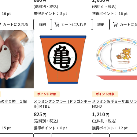
円
円
(送料別・税込)
(送料別・税込)
：
16 pt
獲得ポイント：
8 pt
獲得ポイント：
16 pt
カートに入れる
詳細
カートに入れる
詳細
カートに
米の守り神 １個
メラミンタンブラー [ドラゴンボー
メラミン製ギョーザ皿 リ
ル] MTB2
MCH3
825
1,210
円
円
(送料別・税込)
(送料別・税込)
：
15 pt
獲得ポイント：
8 pt
獲得ポイント：
12 pt