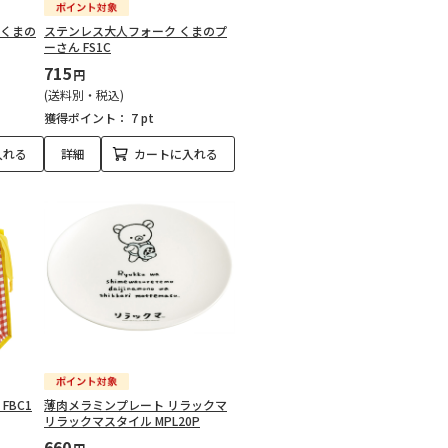
 くまの
ステンレス大人フォーク くまのプ
ーさん FS1C
715
円
(送料別・税込)
獲得ポイント：
7 pt
入れる
詳細
カートに入れる
FBC1
薄肉メラミンプレート リラックマ
リラックマスタイル MPL20P
660