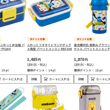
段ふわっと弁当箱 パ
ふわっとフタタイトランチボック
食洗機対応 直飲みプラワ
PFLW4
ス角型 パペットスンスン RBF3AN
ボトル パペットスンスン PS
1,485
1,870
円
円
(送料別・税込)
(送料別・税込)
：
19 pt
獲得ポイント：
14 pt
獲得ポイント：
18 pt
カートに入れる
詳細
カートに入れる
詳細
カートに