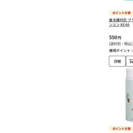
食洗機対応 プ
ンスン KE4A
550
円
(送料別・税込)
獲得ポイント
詳細