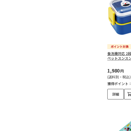
食洗機対応 2
ペットスンスン 
1,980
円
(送料別・税込)
獲得ポイント
詳細