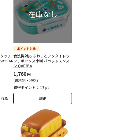
ンタッチ
食洗機対応 ふわっとフタタイトラ
B5SAN
ンチボックス小判 パペットスンス
ン QAF2BA
1,760
円
(送料別・税込)
獲得ポイント：
17 pt
入れる
詳細