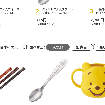
ス大人フォーク
ステンレス大人スプーン
木製持
さん FS1C
くまのプーさん SS1C
m 3P
E
…
715円
2,200円
)
(送料別・税込)
(送料別・税
48件
を表示
人気順
販売日
高
並べ替え：