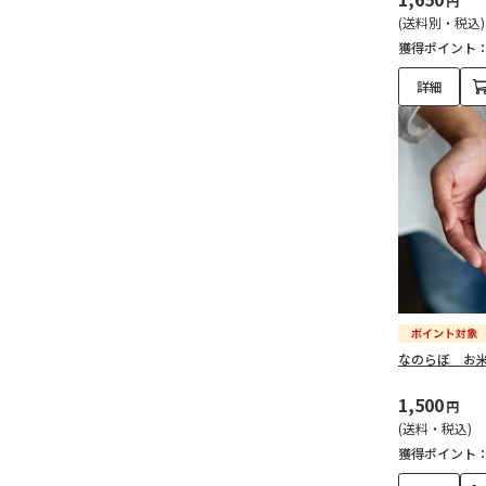
円
(送料別・税込)
獲得ポイント
詳細
なのらぼ お
1,500
円
(送料・税込)
獲得ポイント