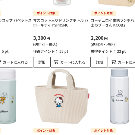
ラコップ パペットス
マスコット入りドリンクボトル ハ
コーデュロイ生地ランチバ
ローキティ PSPR5MC
まのプーさん KCOB2
3,300
2,200
円
円
(送料別・税込)
(送料別・税込)
：
5 pt
獲得ポイント：
33 pt
獲得ポイント：
22 pt
カートに入れる
詳細
カートに入れる
詳細
カートに