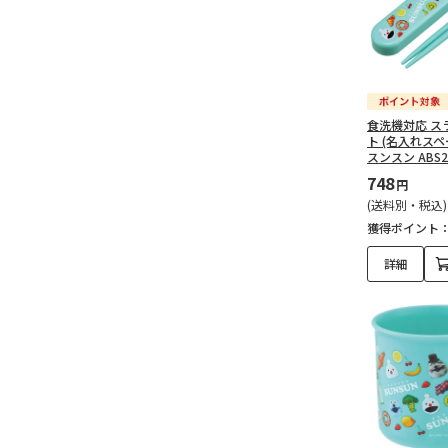
食洗機対応 ス
ト (名入れスペ
スンスン ABS2
748
円
(送料別・税込)
獲得ポイント
詳細