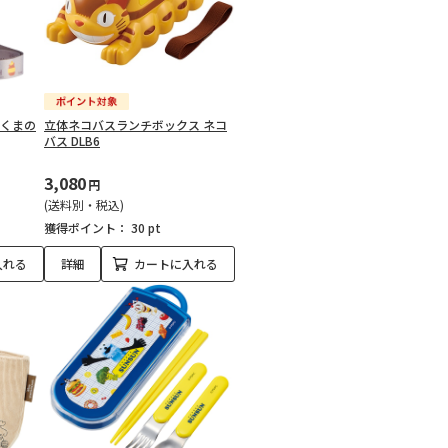
 くまの
立体ネコバスランチボックス ネコ
バス DLB6
3,080
円
(送料別・税込)
獲得ポイント：
30 pt
入れる
詳細
カートに入れる