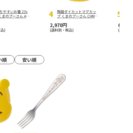
ちやすいお箸 23c
陶器ダイカットマグカッ
なの
 くまのプーさん AN
プ くまのプーさん CHMG
レ
D4
枚セ
2,970円
6,380
込)
(送料別・税込)
(送料・税
い順
安い順