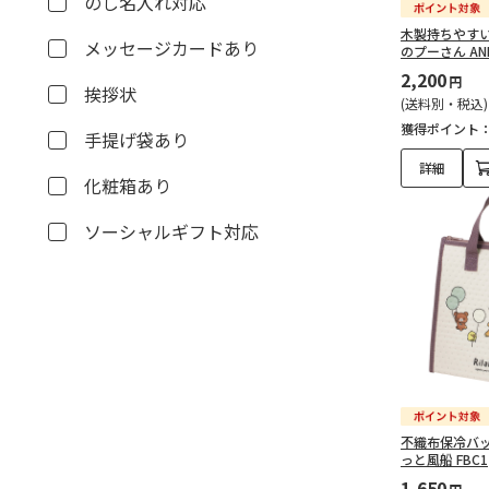
のし名入れ対応
木製持ちやすいお
メッセージカードあり
のプーさん ANE
2,200
円
挨拶状
(送料別・税込)
獲得ポイント
手提げ袋あり
詳細
化粧箱あり
ソーシャルギフト対応
不織布保冷バッ
っと風船 FBC1
1,650