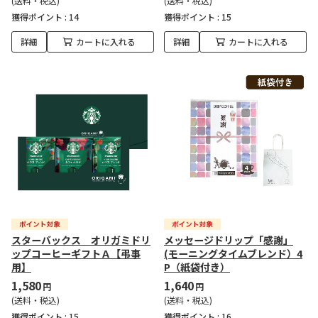
(送料・税込)
(送料・税込)
獲得ポイント :
14
獲得ポイント :
15
詳細
カートに入れる
詳細
カートに入れる
スターバックス オリガミドリ
メッセージドリップ「感謝」
ップコーヒーギフトＡ【弔事
(モーニングタイムブレンド）4
用】
P（紙袋付き）
1,580
1,640
円
円
(送料・税込)
(送料・税込)
獲得ポイント :
15
獲得ポイント :
16