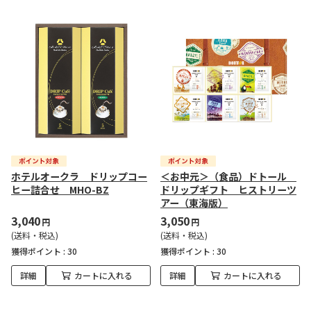
ホテルオークラ ドリップコー
＜お中元＞（食品）ドトール
ヒー詰合せ MHO-BZ
ドリップギフト ヒストリーツ
アー（東海版）
3,040
3,050
円
円
(送料・税込)
(送料・税込)
獲得ポイント :
30
獲得ポイント :
30
詳細
カートに入れる
詳細
カートに入れる