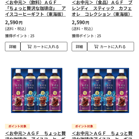
＜お中元＞（飲料）ＡＧＦ
＜お中元＞（食品）ＡＧＦ ブ
「ちょっと贅沢な珈琲店」 ア
レンディ スティック カフェ
イスコーヒーギフト（東海版）
オレ コレクション（東海版）
2,590
2,590
円
円
(送料・税込)
(送料・税込)
獲得ポイント :
25
獲得ポイント :
25
詳細
カートに入れる
詳細
カートに入れる
＜お中元＞ＡＧＦ ちょっと贅
＜お中元＞ＡＧＦ ちょっと贅