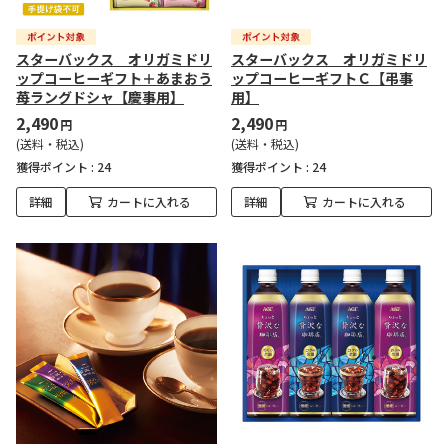
スターバックス オリガミドリ
スターバックス オリガミドリ
ップコーヒーギフト＋あまおう
ップコーヒーギフトＣ【弔事
苺ラングドシャ【慶事用】
用】
2,490
2,490
円
円
(送料・税込)
(送料・税込)
獲得ポイント :
24
獲得ポイント :
24
詳細
カートに入れる
詳細
カートに入れる