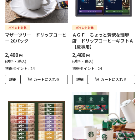
マザーツリー ドリップコーヒ
ＡＧＦ ちょっと贅沢な珈琲
ー 20パック
店 ドリップコーヒーギフトＡ
【慶事用】
2,400
2,480
円
円
(送料・税込)
(送料・税込)
獲得ポイント :
24
獲得ポイント :
24
詳細
カートに入れる
詳細
カートに入れる