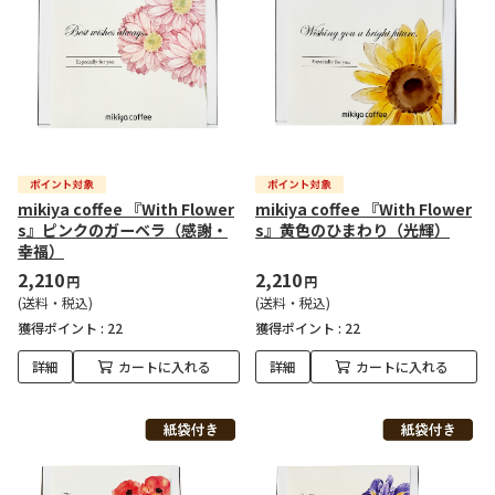
mikiya coffee 『With Flower
mikiya coffee 『With Flower
s』ピンクのガーベラ（感謝・
s』黄色のひまわり（光輝）
幸福）
2,210
2,210
円
円
(送料・税込)
(送料・税込)
獲得ポイント :
22
獲得ポイント :
22
詳細
カートに入れる
詳細
カートに入れる