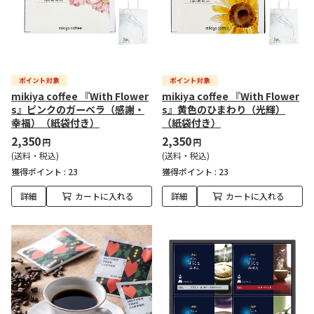
mikiya coffee 『With Flower
mikiya coffee 『With Flower
s』ピンクのガーベラ（感謝・
s』黄色のひまわり（光輝）
幸福）（紙袋付き）
（紙袋付き）
2,350
2,350
円
円
(送料・税込)
(送料・税込)
獲得ポイント :
23
獲得ポイント :
23
詳細
カートに入れる
詳細
カートに入れる