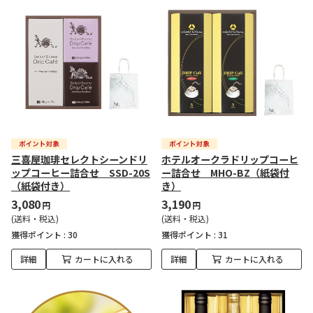
三喜屋珈琲セレクトシーンドリ
ホテルオークラドリップコーヒ
ップコーヒー詰合せ SSD-20S
ー詰合せ MHO-BZ（紙袋付
（紙袋付き）
き）
3,080
3,190
円
円
(送料・税込)
(送料・税込)
獲得ポイント :
30
獲得ポイント :
31
詳細
カートに入れる
詳細
カートに入れる