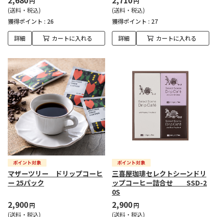
2,680
2,710
円
円
(送料・税込)
(送料・税込)
獲得ポイント :
26
獲得ポイント :
27
詳細
カートに入れる
詳細
カートに入れる
マザーツリー ドリップコーヒ
三喜屋珈琲セレクトシーンドリ
ー 25パック
ップコーヒー詰合せ SSD-2
0S
2,900
2,900
円
円
(送料・税込)
(送料・税込)