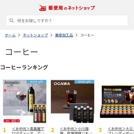
ホーム
ネットショップ
農産加工品
コーヒー
コーヒー
コーヒーランキング
＜お中元＞高島屋ア
＜お中元＞小川珈
＜お中元＞Ａ
ロマディーテ アイ
琲 炭焼珈琲リキッ
ブレンディポー