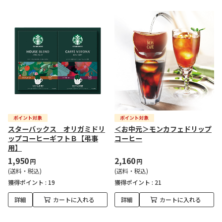
スターバックス オリガミドリ
＜お中元＞モンカフェドリップ
ップコーヒーギフトＢ【弔事
コーヒー
用】
1,950
2,160
円
円
(送料・税込)
(送料・税込)
獲得ポイント :
19
獲得ポイント :
21
詳細
カートに入れる
詳細
カートに入れる