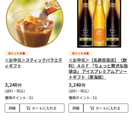
＜お中元＞スティックバラエテ
＜お中元＞【名鉄百貨店】（飲
ィギフト
料）ＡＧＦ 「ちょっと贅沢な珈
琲店」 アイスプレミアムアソー
トギフト（東海版）
3,240
3,240
円
円
(送料・税込)
(送料・税込)
獲得ポイント :
32
獲得ポイント :
32
詳細
カートに入れる
詳細
カートに入れる