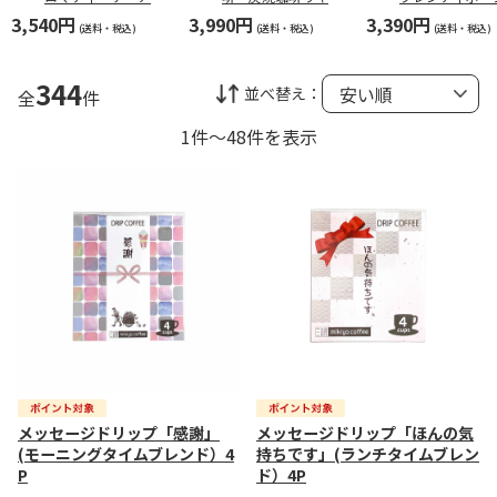
スコーヒーギフト
ドギフト（東日本
ンアソートギフ
3,540円
3,990円
3,390円
（東日本版）
版）
（西日本版）
(送料・税込)
(送料・税込)
(送料・税込)
344
並べ替え：
全
件
1件～48件を表示
メッセージドリップ「感謝」
メッセージドリップ「ほんの気
(モーニングタイムブレンド）4
持ちです」(ランチタイムブレン
P
ド）4P