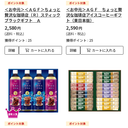
＜お中元＞＜ＡＧＦ＞ちょっと
＜お中元＞ＡＧＦ ちょっと贅
贅沢な珈琲店（Ｒ）スティック
沢な珈琲店アイスコーヒーギフ
ブラックギフト Ａ
ト（東日本版）
2,580
2,590
円
円
(送料・税込)
(送料・税込)
獲得ポイント :
25
獲得ポイント :
25
詳細
カートに入れる
詳細
カートに入れる