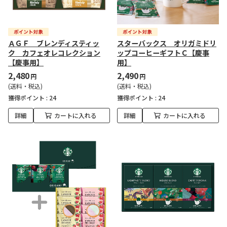
ＡＧＦ ブレンディスティッ
スターバックス オリガミドリ
ク カフェオレコレクション
ップコーヒーギフトＣ【慶事
【慶事用】
用】
2,480
2,490
円
円
(送料・税込)
(送料・税込)
獲得ポイント :
24
獲得ポイント :
24
詳細
カートに入れる
詳細
カートに入れる