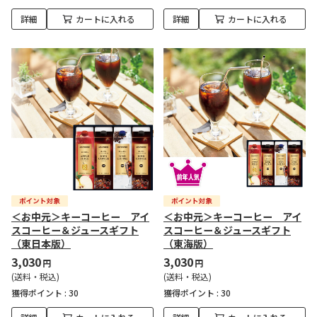
詳細
カートに入れる
詳細
カートに入れる
＜お中元＞キーコーヒー アイ
＜お中元＞キーコーヒー アイ
スコーヒー＆ジュースギフト
スコーヒー＆ジュースギフト
（東日本版）
（東海版）
3,030
3,030
円
円
(送料・税込)
(送料・税込)
獲得ポイント :
30
獲得ポイント :
30