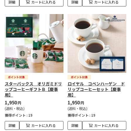
詳細
カートに入れる
詳細
カートに入れる
スターバックス オリガミドリ
ロイヤル コペンハーゲン ド
ップコーヒーギフトＢ【慶事
リップコーヒーセット【慶事
用】
用】
1,950
1,950
円
円
(送料・税込)
(送料・税込)
獲得ポイント :
19
獲得ポイント :
19
詳細
カートに入れる
詳細
カートに入れる