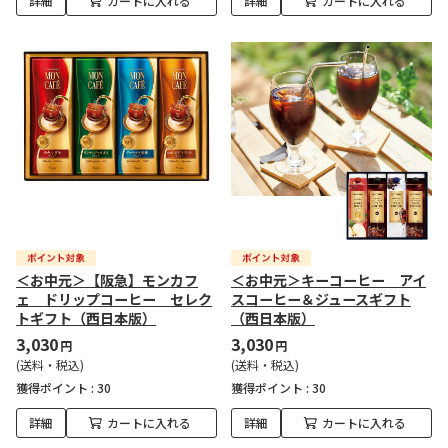
詳細
カートに入れる
詳細
カートに入れる
＜お中元＞【阪急】モンカフ
＜お中元＞キーコーヒー アイ
ェ ドリップコーヒー セレク
スコーヒー＆ジュースギフト
トギフト（西日本版）
（西日本版）
3,030
3,030
円
円
(送料・税込)
(送料・税込)
獲得ポイント :
30
獲得ポイント :
30
詳細
カートに入れる
詳細
カートに入れる