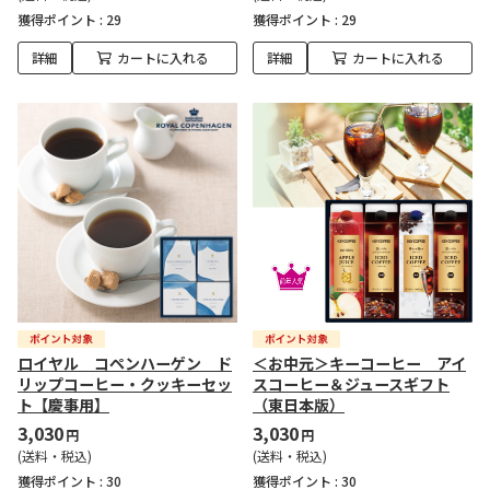
獲得ポイント :
29
獲得ポイント :
29
詳細
カートに入れる
詳細
カートに入れる
ロイヤル コペンハーゲン ド
＜お中元＞キーコーヒー アイ
リップコーヒー・クッキーセッ
スコーヒー＆ジュースギフト
ト【慶事用】
（東日本版）
3,030
3,030
円
円
(送料・税込)
(送料・税込)
獲得ポイント :
30
獲得ポイント :
30