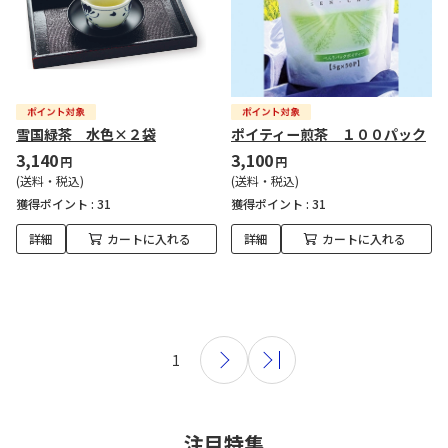
雪国緑茶 水色×２袋
ポイティー煎茶 １００パック
3,140
3,100
円
円
(送料・税込)
(送料・税込)
獲得ポイント :
31
獲得ポイント :
31
詳細
カートに入れる
詳細
カートに入れる
1
注目特集