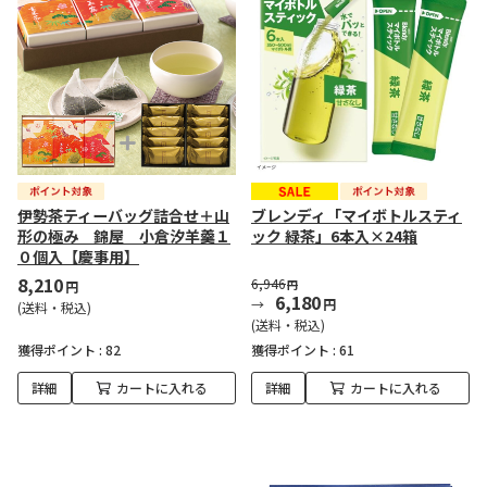
伊勢茶ティーバッグ詰合せ＋山
ブレンディ「マイボトルスティ
形の極み 錦屋 小倉汐羊羹１
ック 緑茶」6本入×24箱
０個入【慶事用】
8,210
6,946
円
円
6,180
円
(送料・税込)
(送料・税込)
獲得ポイント :
82
獲得ポイント :
61
詳細
カートに入れる
詳細
カートに入れる