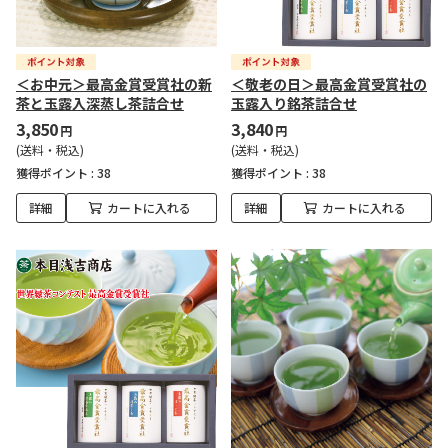
＜お中元＞最高金賞受賞社の新
＜敬老の日＞最高金賞受賞社の
茶と玉露入深蒸し茶詰合せ
玉露入り銘茶詰合せ
3,850
3,840
円
円
(送料・税込)
(送料・税込)
獲得ポイント :
38
獲得ポイント :
38
詳細
カートに入れる
詳細
カートに入れる