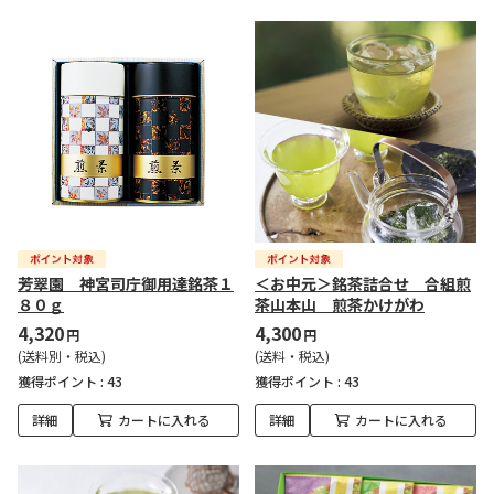
芳翠園 神宮司庁御用達銘茶１
＜お中元＞銘茶詰合せ 合組煎
８０ｇ
茶山本山 煎茶かけがわ
4,320
4,300
円
円
(送料別・税込)
(送料・税込)
獲得ポイント :
43
獲得ポイント :
43
詳細
カートに入れる
詳細
カートに入れる