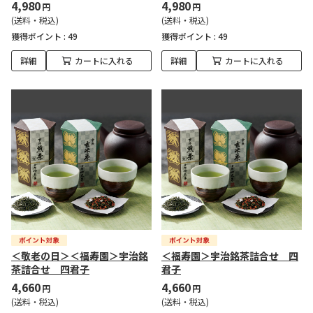
4,980
4,980
円
円
(送料・税込)
(送料・税込)
獲得ポイント :
49
獲得ポイント :
49
詳細
カートに入れる
詳細
カートに入れる
＜敬老の日＞＜福寿園＞宇治銘
＜福寿園＞宇治銘茶詰合せ 四
茶詰合せ 四君子
君子
4,660
4,660
円
円
(送料・税込)
(送料・税込)