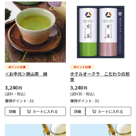
＜お中元＞狭山茶 緑
ホテルオークラ こだわりの煎
茶
3,240
3,240
円
円
(送料・税込)
(送料別・税込)
獲得ポイント :
32
獲得ポイント :
32
詳細
カートに入れる
詳細
カートに入れる