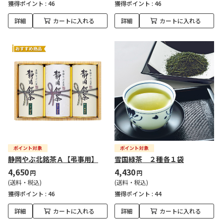
獲得ポイント :
46
獲得ポイント :
46
詳細
カートに入れる
詳細
カートに入れる
静岡やぶ北銘茶Ａ【弔事用】
雪国緑茶 ２種各１袋
4,650
4,430
円
円
(送料・税込)
(送料・税込)
獲得ポイント :
46
獲得ポイント :
44
詳細
カートに入れる
詳細
カートに入れる