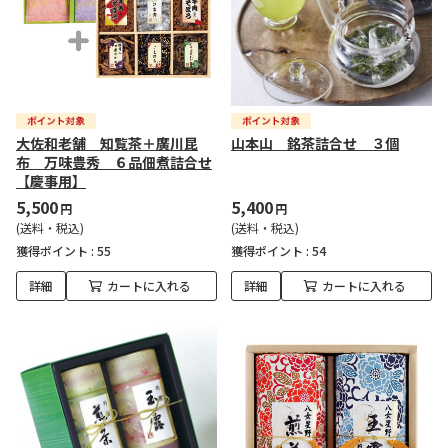
大佐和老舗 知覧茶＋廣川昆
山本山 銘茶詰合せ ３個
布 万味豊秀 ６品佃煮詰合せ
【慶事用】
5,500
5,400
円
円
(送料・税込)
(送料・税込)
獲得ポイント :
55
獲得ポイント :
54
詳細
カートに入れる
詳細
カートに入れる