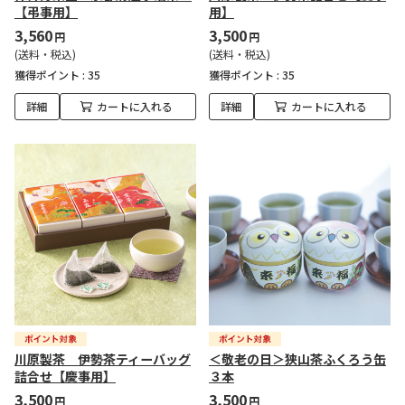
【弔事用】
用】
3,560
3,500
円
円
(送料・税込)
(送料・税込)
獲得ポイント :
35
獲得ポイント :
35
詳細
カートに入れる
詳細
カートに入れる
川原製茶 伊勢茶ティーバッグ
＜敬老の日＞狭山茶ふくろう缶
詰合せ【慶事用】
３本
3,500
3,500
円
円