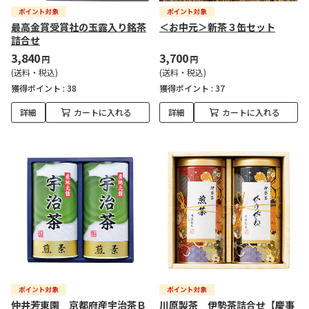
最高金賞受賞社の玉露入り銘茶
＜お中元＞新茶３缶セット
詰合せ
3,840
3,700
円
円
(送料・税込)
(送料・税込)
獲得ポイント :
38
獲得ポイント :
37
詳細
カートに入れる
詳細
カートに入れる
仲井芳東園 京都府産宇治茶Ｂ
川原製茶 伊勢茶詰合せ【慶事