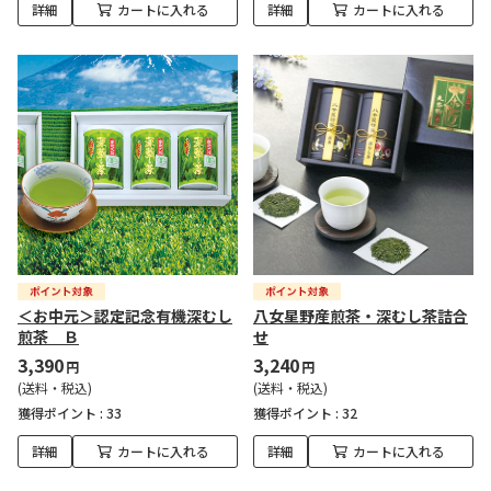
詳細
カートに入れる
詳細
カートに入れる
＜お中元＞認定記念有機深むし
八女星野産煎茶・深むし茶詰合
煎茶 Ｂ
せ
3,390
3,240
円
円
(送料・税込)
(送料・税込)
獲得ポイント :
33
獲得ポイント :
32
詳細
カートに入れる
詳細
カートに入れる