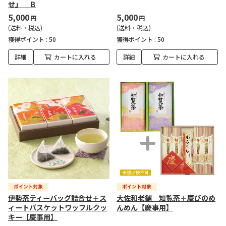
せ」 Ｂ
5,000
5,000
円
円
(送料・税込)
(送料・税込)
獲得ポイント :
50
獲得ポイント :
50
詳細
カートに入れる
詳細
カートに入れる
伊勢茶ティーバッグ詰合せ＋ス
大佐和老舗 知覧茶＋慶びのめ
ィートバスケットワッフルクッ
んめん【慶事用】
キー【慶事用】