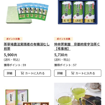
茶草場農法実践者の有機深むし
仲井芳東園 京都府産宇治茶Ｃ
煎茶
【弔事用】
5,900
5,730
円
円
(送料・税込)
(送料・税込)
獲得ポイント :
59
獲得ポイント :
57
詳細
カートに入れる
詳細
カートに入れる