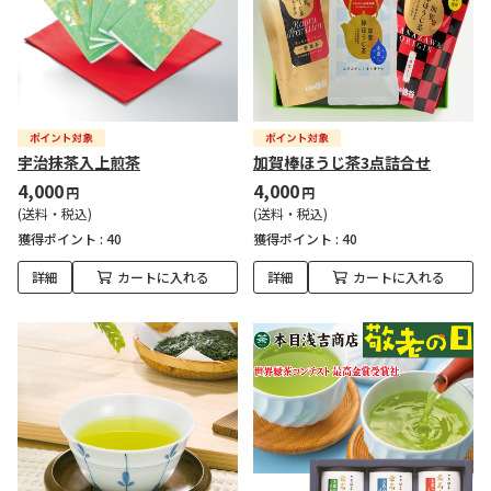
宇治抹茶入上煎茶
加賀棒ほうじ茶3点詰合せ
4,000
4,000
円
円
(送料・税込)
(送料・税込)
獲得ポイント :
40
獲得ポイント :
40
詳細
カートに入れる
詳細
カートに入れる