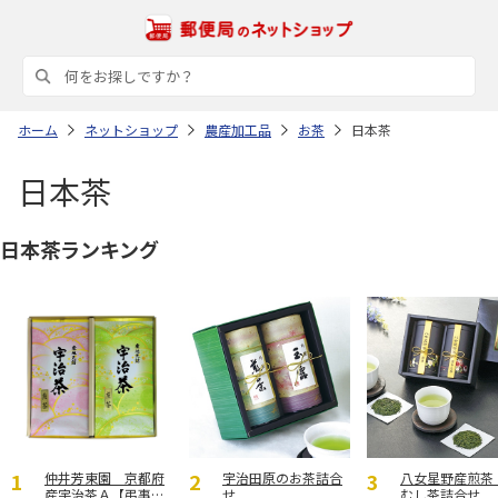
ホーム
ネットショップ
農産加工品
お茶
日本茶
日本茶
日本茶ランキング
仲井芳東園 京都府
宇治田原のお茶詰合
八女星野産煎茶
産宇治茶Ａ【弔事
せ
むし茶詰合せ