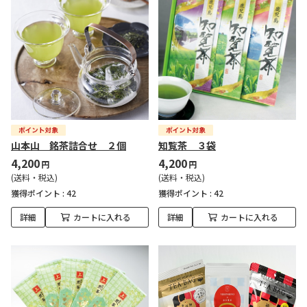
山本山 銘茶詰合せ ２個
知覧茶 ３袋
4,200
4,200
円
円
(送料・税込)
(送料・税込)
獲得ポイント :
42
獲得ポイント :
42
詳細
カートに入れる
詳細
カートに入れる