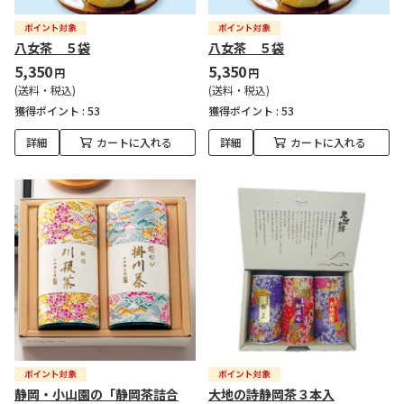
八女茶 ５袋
八女茶 ５袋
5,350
5,350
円
円
(送料・税込)
(送料・税込)
獲得ポイント :
53
獲得ポイント :
53
詳細
カートに入れる
詳細
カートに入れる
静岡・小山園の「静岡茶詰合
大地の詩静岡茶３本入