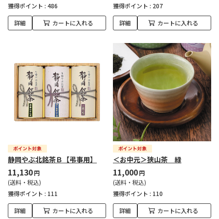
獲得ポイント :
486
獲得ポイント :
207
詳細
カートに入れる
詳細
カートに入れる
静岡やぶ北銘茶Ｂ【弔事用】
＜お中元＞狭山茶 緑
11,130
11,000
円
円
(送料・税込)
(送料・税込)
獲得ポイント :
111
獲得ポイント :
110
詳細
カートに入れる
詳細
カートに入れる