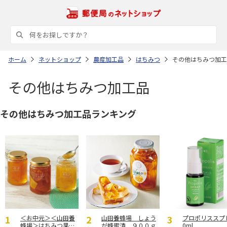
ホーム
ネットショップ
農産加工品
はちみつ
その他はちみつ加工
その他はちみつ加工品
その他はちみつ加工品ランキング
＜お中元＞＜山田養
山田養蜂場 しょう
プロポリススプ
蜂場＞はちみつ果実
が蜂蜜漬 ９００ｇ
0ml