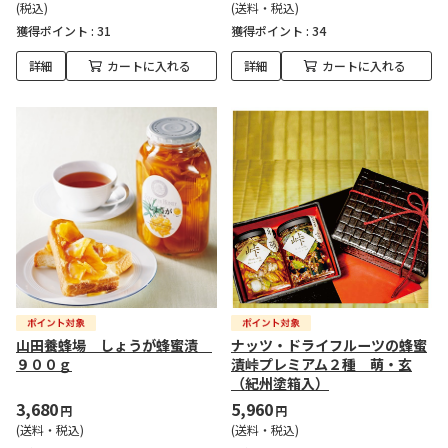
(税込)
(送料・税込)
獲得ポイント :
31
獲得ポイント :
34
詳細
カートに入れる
詳細
カートに入れる
山田養蜂場 しょうが蜂蜜漬
ナッツ・ドライフルーツの蜂蜜
９００ｇ
漬峠プレミアム２種 萌・玄
（紀州塗箱入）
3,680
5,960
円
円
(送料・税込)
(送料・税込)