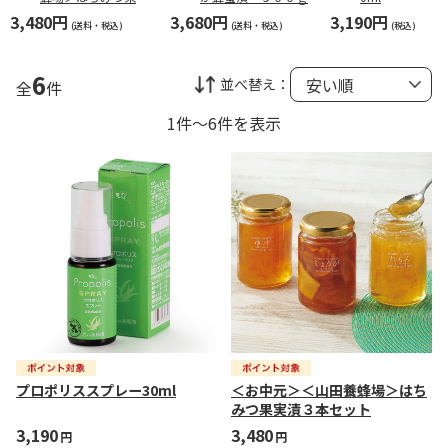
漬３本セット
3,480円
3,680円
3,190円
(送料・税込)
(送料・税込)
(税込)
6
並べ替え：
全
件
1件～6件を表示
プロポリススプレー30ml
＜お中元＞＜山田養蜂場＞はち
みつ果実漬３本セット
3,190
3,480
円
円