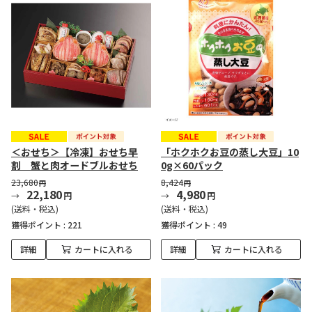
＜おせち＞【冷凍】おせち早
「ホクホクお豆の蒸し大豆」10
割 蟹と肉オードブルおせち
0g×60パック
23,680
8,424
円
円
22,180
4,980
円
円
(送料・税込)
(送料・税込)
獲得ポイント :
221
獲得ポイント :
49
詳細
カートに入れる
詳細
カートに入れる