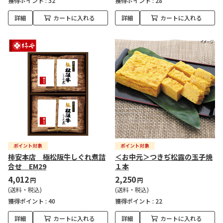
獲得ポイント :
32
獲得ポイント :
28
詳細
カートに入れる
詳細
カートに入れる
柿安本店 極松阪牛しぐれ煮詰
＜お中元＞つきぢ松露の玉子焼
合せ EM29
１本
4,012
2,250
円
円
(送料・税込)
(送料・税込)
獲得ポイント :
40
獲得ポイント :
22
詳細
カートに入れる
詳細
カートに入れる