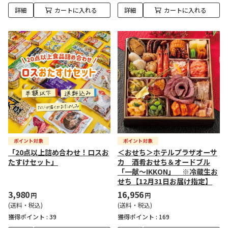
詳細
カートに入れる
詳細
カートに入れる
「20点以上詰め合わせ！ロスお
＜おせち＞ホテルプラザオーサ
たすけセット」
カ 酒肴おせち＆オードブル
「一献～IKKON」 ※冷蔵生お
せち【12月31日お届け指定】
3,980
16,956
円
円
(送料・税込)
(送料・税込)
獲得ポイント :
39
獲得ポイント :
169