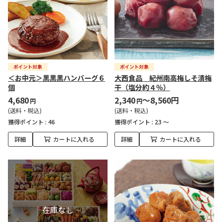
＜お中元＞黒黒黒ハンバーグ６
大西食品 紀州南高梅しそ漬梅
個
干（塩分約４％）
4,680
2,340
～8,560円
円
円
(送料・税込)
(送料・税込)
獲得ポイント :
46
獲得ポイント :
23 ～
詳細
カートに入れる
詳細
カートに入れる