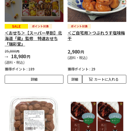
＜おせち＞【スーパー早割】北
＜ご自宅用＞つぶれうす塩味梅
海道「蔵」監修 特選おせち
干
「瑞彩堂」
2,980
25,800
円
円
18,980
円
(送料・税込)
(送料・税込)
獲得ポイント :
189
獲得ポイント :
29
詳細
詳細
カートに入れる