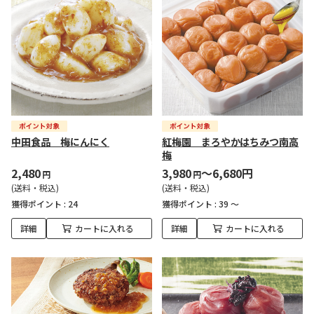
中田食品 梅にんにく
紅梅園 まろやかはちみつ南高
梅
2,480
3,980
～6,680円
円
円
(送料・税込)
(送料・税込)
獲得ポイント :
24
獲得ポイント :
39 ～
詳細
カートに入れる
詳細
カートに入れる