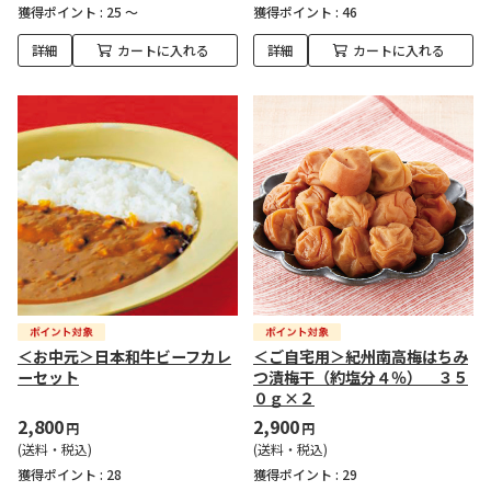
獲得ポイント :
25 ～
獲得ポイント :
46
詳細
カートに入れる
詳細
カートに入れる
＜お中元＞日本和牛ビーフカレ
＜ご自宅用＞紀州南高梅はちみ
ーセット
つ漬梅干（約塩分４％） ３５
０ｇ×２
2,800
2,900
円
円
(送料・税込)
(送料・税込)
獲得ポイント :
28
獲得ポイント :
29