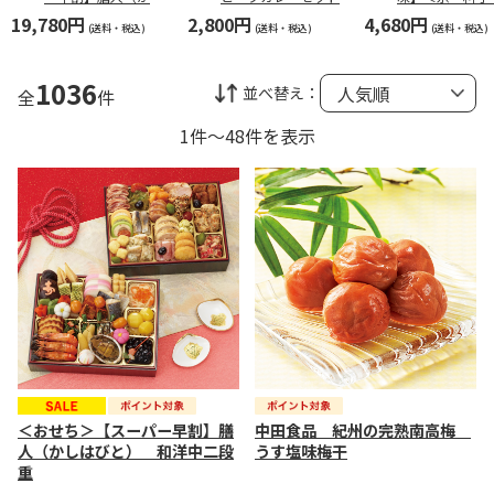
はびと） 和洋中二
らびの里＞祝膳
19,780円
2,800円
4,680円
段重
人前
(送料・税込)
(送料・税込)
(送料・税込)
1036
並べ替え：
全
件
1件～48件を表示
＜おせち＞【スーパー早割】膳
中田食品 紀州の完熟南高梅
人（かしはびと） 和洋中二段
うす塩味梅干
重