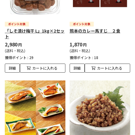
「しそ漬け梅干 L」1kg×2セッ
熊本のカレー馬すじ ２食
ト
2,980
1,870
円
円
(送料・税込)
(送料・税込)
獲得ポイント :
29
獲得ポイント :
18
詳細
カートに入れる
詳細
カートに入れる