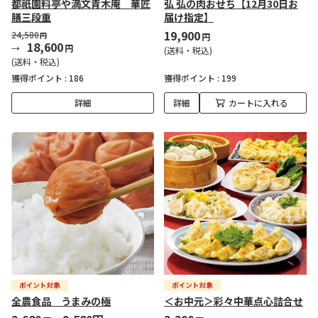
都祇園料亭や満文青木庵 華匠
弘 弘の肉おせち【12月30日お
膳三段重
届け指定】
19,900
24,580
円
円
18,600
円
(送料・税込)
(送料・税込)
獲得ポイント :
186
獲得ポイント :
199
詳細
詳細
カートに入れる
全農食品 うまみの極
＜お中元＞彩々中華点心詰合せ