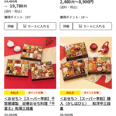
2,480
～8,900円
24,480
円
円
19,780
円
(送料・税込)
(送料・税込)
獲得ポイント :
197
獲得ポイント :
24 ～
詳細
カートに入れる
詳細
カートに入れる
＜おせち＞【スーパー早割】千
＜おせち＞【スーパー早割】膳
賀屋謹製 迎春おせち料理「千
人（かしはびと） 和洋中三段
富士」和風三段重
重
33,260
35,980
円
円