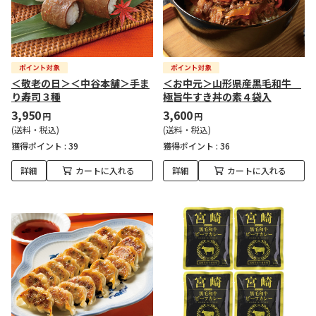
＜敬老の日＞＜中谷本舗＞手ま
＜お中元＞山形県産黒毛和牛
り寿司３種
極旨牛すき丼の素４袋入
3,950
3,600
円
円
(送料・税込)
(送料・税込)
獲得ポイント :
39
獲得ポイント :
36
詳細
カートに入れる
詳細
カートに入れる