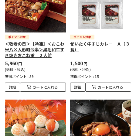
＜敬老の日＞【冷凍】＜おこわ
ぜいたく牛すじカレー Ａ（３
米八×人形町今半＞黒毛和牛す
食）
き焼きおこわ重 ２人前
5,960
1,500
円
円
(送料・税込)
(送料・税込)
獲得ポイント :
59
獲得ポイント :
15
詳細
カートに入れる
詳細
カートに入れる