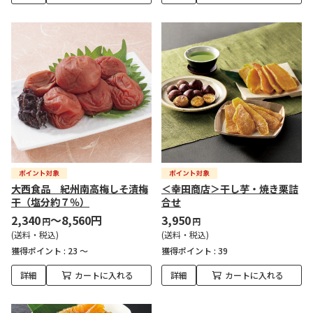
大西食品 紀州南高梅しそ漬梅
＜幸田商店＞干し芋・焼き栗詰
干（塩分約７％）
合せ
2,340
～8,560円
3,950
円
円
(送料・税込)
(送料・税込)
獲得ポイント :
23 ～
獲得ポイント :
39
詳細
カートに入れる
詳細
カートに入れる