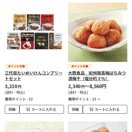
三代目たいめいけんコンプリー
大西食品 紀州南高梅はちみつ
トセット
漬梅干（塩分約３％）
3,210
2,340
～8,560円
円
円
(送料・税込)
(送料・税込)
獲得ポイント :
32
獲得ポイント :
23 ～
詳細
カートに入れる
詳細
カートに入れる