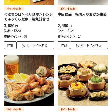
＜敬老の日＞＜万越屋＞レンジ
中田食品 梅肉入りおかか生姜
でふっくら煮魚・焼魚詰合せ
3,680
2,480
円
円
(送料・税込)
(送料・税込)
獲得ポイント :
36
獲得ポイント :
24
詳細
カートに入れる
詳細
カートに入れる