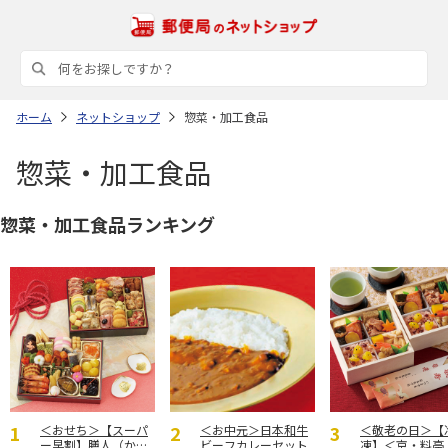
ホーム
ネットショップ
惣菜・加工食品
惣菜・加工食品
惣菜・加工食品ランキング
＜おせち＞【スーパ
＜お中元＞日本和牛
＜敬老の日＞【
ー早割】膳人（かし
ビーフカレーセット
凍】＜京・料亭