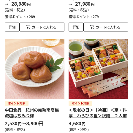
28,980
27,980
円
円
(送料・税込)
(送料・税込)
獲得ポイント :
289
獲得ポイント :
279
詳細
カートに入れる
詳細
カートに入れる
中田食品 紀州の完熟南高梅
＜敬老の日＞【冷凍】＜京・料
減塩はちみつ梅
亭 わらびの里＞祝膳 ２人前
2,530
～8,900円
4,680
円
円
(送料・税込)
(送料・税込)