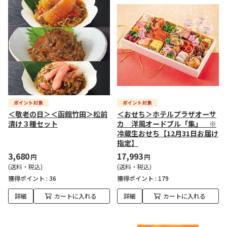
＜敬老の日＞＜函館竹田＞松前
＜おせち＞ホテルプラザオーサ
漬け３種セット
カ 洋風オードブル「集」 ※
冷蔵生おせち【12月31日お届け
指定】
3,680
17,993
円
円
(送料・税込)
(送料・税込)
獲得ポイント :
36
獲得ポイント :
179
詳細
カートに入れる
詳細
カートに入れる