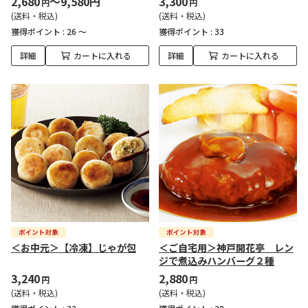
2,680
～9,580円
3,300
円
円
(送料・税込)
(送料・税込)
獲得ポイント :
26 ～
獲得ポイント :
33
詳細
カートに入れる
詳細
カートに入れる
＜お中元＞【冷凍】じゃが包
＜ご自宅用＞神戸開花亭 レン
ジで煮込みハンバーグ２種
3,240
2,880
円
円
(送料・税込)
(送料・税込)