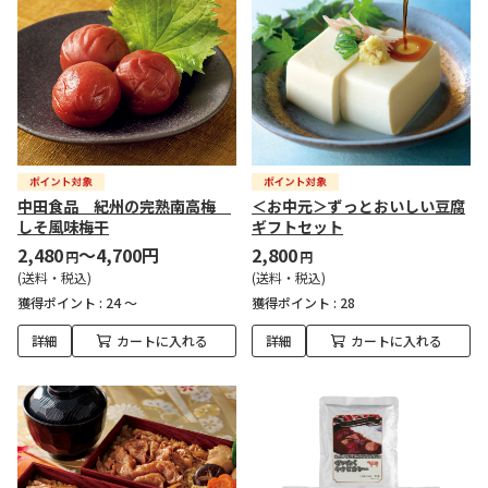
中田食品 紀州の完熟南高梅
＜お中元＞ずっとおいしい豆腐
しそ風味梅干
ギフトセット
2,480
～4,700円
2,800
円
円
(送料・税込)
(送料・税込)
獲得ポイント :
24 ～
獲得ポイント :
28
詳細
カートに入れる
詳細
カートに入れる