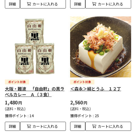
詳細
カートに入れる
詳細
カートに入れる
大阪・難波 「自由軒」の黒ラ
＜森永＞絹とうふ １２丁
ベルカレー Ａ（３食）
1,480
2,560
円
円
(送料・税込)
(送料・税込)
獲得ポイント :
14
獲得ポイント :
25
詳細
カートに入れる
詳細
カートに入れる