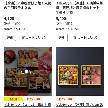
【冷凍】＜宇都宮餃子館＞人気
＜お中元＞【冷凍】＜横浜中華
の手羽餃子１０本
街 状元樓＞満足点心セット
９種４０個
4,120
5,400
円
円
(送料・税込)
(送料・税込)
獲得ポイント :
41
獲得ポイント :
54
詳細
カートに入れる
詳細
カートに入れる
＜おせち＞【スーパー早割】京
＜おせち＞【冷凍】京のお肉処