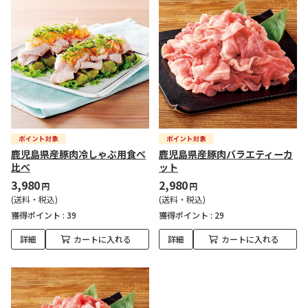
鹿児島県産豚肉冷しゃぶ用食べ
鹿児島県産豚肉バラエティーカ
比べ
ット
3,980
2,980
円
円
(送料・税込)
(送料・税込)
獲得ポイント :
39
獲得ポイント :
29
詳細
カートに入れる
詳細
カートに入れる