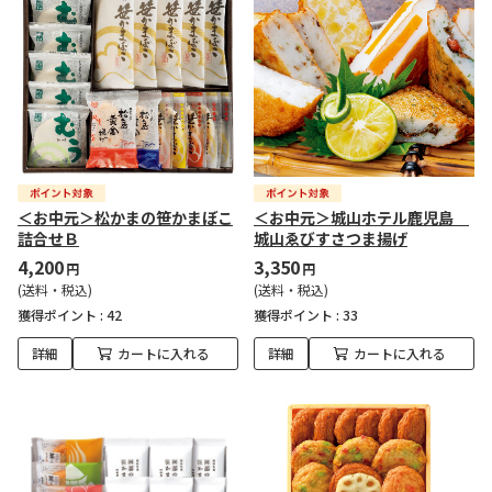
＜お中元＞松かまの笹かまぼこ
＜お中元＞城山ホテル鹿児島
詰合せＢ
城山ゑびすさつま揚げ
4,200
3,350
円
円
(送料・税込)
(送料・税込)
獲得ポイント :
42
獲得ポイント :
33
詳細
カートに入れる
詳細
カートに入れる