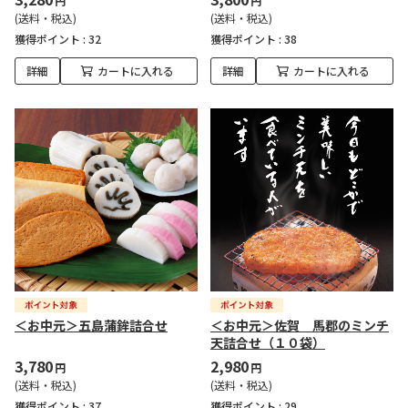
円
円
(送料・税込)
(送料・税込)
獲得ポイント :
32
獲得ポイント :
38
詳細
カートに入れる
詳細
カートに入れる
＜お中元＞五島蒲鉾詰合せ
＜お中元＞佐賀 馬郡のミンチ
天詰合せ（１０袋）
3,780
2,980
円
円
(送料・税込)
(送料・税込)
獲得ポイント :
37
獲得ポイント :
29