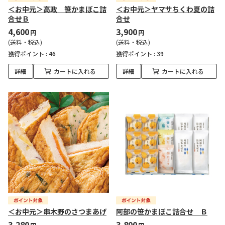
＜お中元＞高政 笹かまぼこ詰
＜お中元＞ヤマサちくわ夏の詰
合せＢ
合せ
4,600
3,900
円
円
(送料・税込)
(送料・税込)
獲得ポイント :
46
獲得ポイント :
39
詳細
カートに入れる
詳細
カートに入れる
＜お中元＞串木野のさつまあげ
阿部の笹かまぼこ詰合せ Ｂ
3,280
3,800