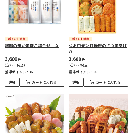
阿部の笹かまぼこ詰合せ Ａ
＜お中元＞月揚庵のさつまあげ
Ａ
3,600
3,600
円
円
(送料・税込)
(送料・税込)
獲得ポイント :
36
獲得ポイント :
36
詳細
カートに入れる
詳細
カートに入れる