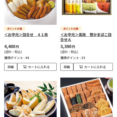
＜お中元＞詰合せ ４１枚
＜お中元＞高政 笹かまぼこ詰
合せＡ
4,400
3,390
円
円
(送料・税込)
(送料・税込)
獲得ポイント :
44
獲得ポイント :
33
詳細
カートに入れる
詳細
カートに入れる