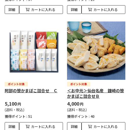
詳細
カートに入れる
詳細
カートに入れる
阿部の笹かまぼこ詰合せ Ｃ
＜お中元＞仙台名産 鐘崎の笹
かまぼこ詰合せＢ
5,100
4,000
円
円
(送料・税込)
(送料・税込)
獲得ポイント :
51
獲得ポイント :
40
詳細
カートに入れる
詳細
カートに入れる