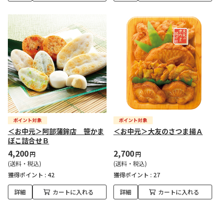
＜お中元＞阿部蒲鉾店 笹かま
＜お中元＞大友のさつま揚Ａ
ぼこ詰合せＢ
4,200
2,700
円
円
(送料・税込)
(送料・税込)
獲得ポイント :
42
獲得ポイント :
27
詳細
カートに入れる
詳細
カートに入れる