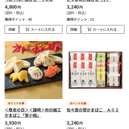
4,800
3,240
円
円
(送料・税込)
(送料・税込)
獲得ポイント :
48
獲得ポイント :
32
詳細
カートに入れる
詳細
カートに入れる
＜敬老の日＞＜鐘崎＞秋の細工
佐々直の笹かまぼこ Ａ０２
かまぼこ「実小箱」
3,930
3,240
円
円
(送料・税込)
(送料・税込)