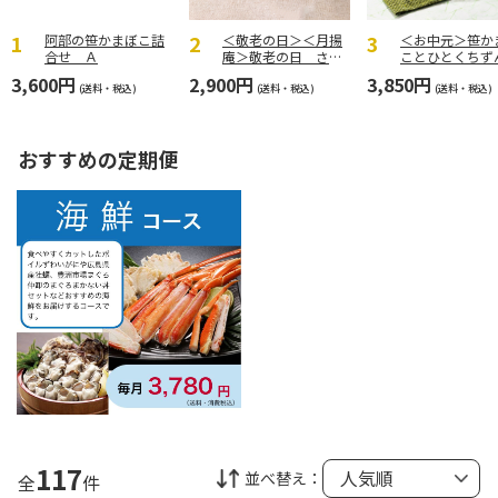
阿部の笹かまぼこ詰
＜敬老の日＞＜月揚
＜お中元＞笹か
合せ Ａ
庵＞敬老の日 さつ
ことひとくちず
まあげ詰合せ
餅詰合せ
3,600円
2,900円
3,850円
(送料・税込)
(送料・税込)
(送料・税込)
おすすめの定期便
117
並べ替え：
全
件