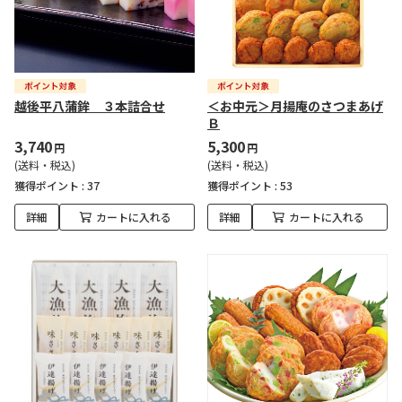
越後平八蒲鉾 ３本詰合せ
＜お中元＞月揚庵のさつまあげ
Ｂ
3,740
5,300
円
円
(送料・税込)
(送料・税込)
獲得ポイント :
37
獲得ポイント :
53
詳細
カートに入れる
詳細
カートに入れる