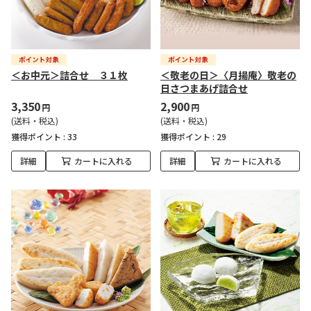
＜お中元＞詰合せ ３１枚
＜敬老の日＞〈月揚庵〉敬老の
日さつまあげ詰合せ
3,350
2,900
円
円
(送料・税込)
(送料・税込)
獲得ポイント :
33
獲得ポイント :
29
詳細
カートに入れる
詳細
カートに入れる