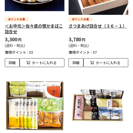
＜お中元＞佐々直の笹かまぼこ
さつまあげ詰合せ（３６－１）
詰合せ
3,300
3,780
円
円
(送料・税込)
(送料・税込)
獲得ポイント :
33
獲得ポイント :
37
詳細
カートに入れる
詳細
カートに入れる