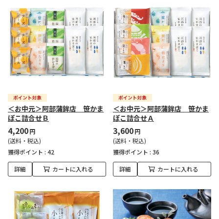
＜お中元＞阿部蒲鉾店 笹かま
＜お中元＞阿部蒲鉾店 笹かま
ぼこ詰合せＢ
ぼこ詰合せＡ
4,200
3,600
円
円
(送料・税込)
(送料・税込)
獲得ポイント :
42
獲得ポイント :
36
詳細
カートに入れる
詳細
カートに入れる