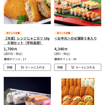
【冷凍】レンジじゃこカツ 38g
＜お中元＞のせ蒲鉾５本入り
８個セット（宇和島屋）
1,700
4,340
円
円
(送料別・税込)
(送料・税込)
獲得ポイント :
17
獲得ポイント :
43
詳細
カートに入れる
詳細
カートに入れる