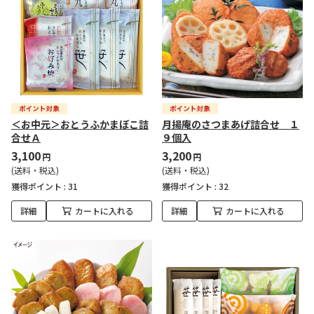
＜お中元＞おとうふかまぼこ詰
月揚庵のさつまあげ詰合せ １
合せＡ
９個入
3,100
3,200
円
円
(送料・税込)
(送料・税込)
獲得ポイント :
31
獲得ポイント :
32
詳細
カートに入れる
詳細
カートに入れる