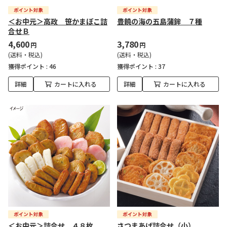
＜お中元＞高政 笹かまぼこ詰
豊饒の海の五島蒲鉾 ７種
合せＢ
4,600
3,780
円
円
(送料・税込)
(送料・税込)
獲得ポイント :
46
獲得ポイント :
37
詳細
カートに入れる
詳細
カートに入れる
＜お中元＞詰合せ ４８枚
さつまあげ詰合せ（小）