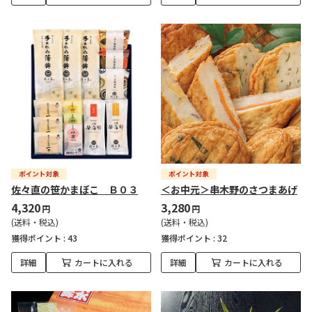
佐々直の笹かまぼこ Ｂ０３
＜お中元＞串木野のさつまあげ
4,320
3,280
円
円
(送料・税込)
(送料・税込)
獲得ポイント :
43
獲得ポイント :
32
詳細
カートに入れる
詳細
カートに入れる