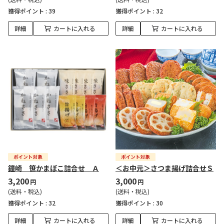
獲得ポイント :
39
獲得ポイント :
32
詳細
カートに入れる
詳細
カートに入れる
鐘崎 笹かまぼこ詰合せ Ａ
＜お中元＞さつま揚げ詰合せＳ
3,200
3,000
円
円
(送料・税込)
(送料・税込)
獲得ポイント :
32
獲得ポイント :
30
詳細
カートに入れる
詳細
カートに入れる