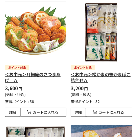
＜お中元＞月揚庵のさつまあ
＜お中元＞松かまの笹かまぼこ
げ Ａ
詰合せＡ
3,600
3,200
円
円
(送料・税込)
(送料・税込)
獲得ポイント :
36
獲得ポイント :
32
詳細
カートに入れる
詳細
カートに入れる