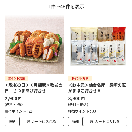
1件～48件を表示
＜敬老の日＞＜月揚庵＞敬老の
＜お中元＞仙台名産 鐘崎の笹
日 さつまあげ詰合せ
かまぼこ詰合せＡ
2,900
3,300
円
円
(送料・税込)
(送料・税込)
獲得ポイント :
29
獲得ポイント :
33
詳細
カートに入れる
詳細
カートに入れる