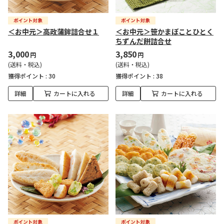
＜お中元＞高政蒲鉾詰合せ１
＜お中元＞笹かまぼことひとく
ちずんだ餅詰合せ
3,000
3,850
円
円
(送料・税込)
(送料・税込)
獲得ポイント :
30
獲得ポイント :
38
詳細
カートに入れる
詳細
カートに入れる