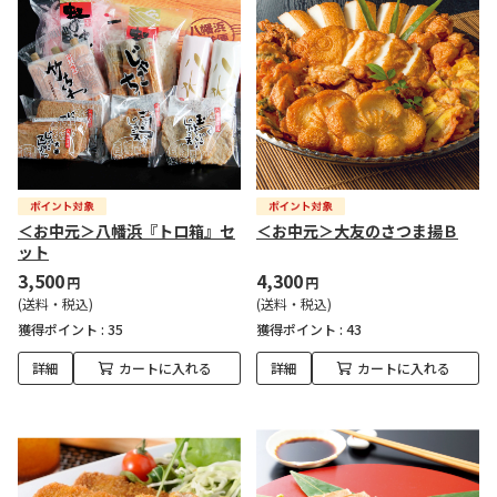
＜お中元＞八幡浜『トロ箱』セ
＜お中元＞大友のさつま揚Ｂ
ット
3,500
4,300
円
円
(送料・税込)
(送料・税込)
獲得ポイント :
35
獲得ポイント :
43
詳細
カートに入れる
詳細
カートに入れる