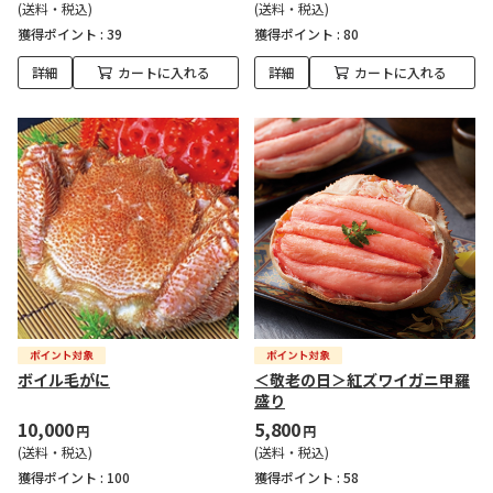
(送料・税込)
(送料・税込)
獲得ポイント :
39
獲得ポイント :
80
詳細
カートに入れる
詳細
カートに入れる
ボイル毛がに
＜敬老の日＞紅ズワイガニ甲羅
盛り
10,000
5,800
円
円
(送料・税込)
(送料・税込)
獲得ポイント :
100
獲得ポイント :
58