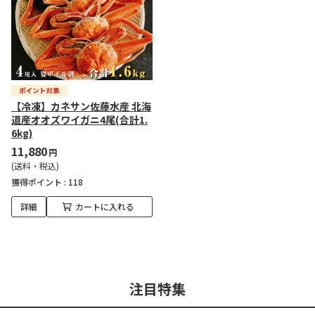
【冷凍】カネサン佐藤水産 北海
道産オオズワイガニ4尾(合計1.
6kg)
11,880
円
(送料・税込)
獲得ポイント :
118
詳細
カートに入れる
注目特集