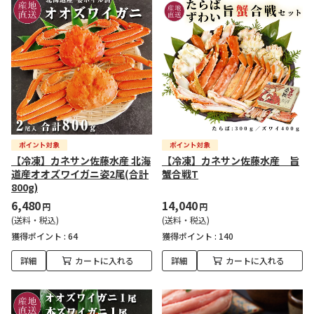
【冷凍】カネサン佐藤水産 北海
【冷凍】カネサン佐藤水産 旨
道産オオズワイガニ姿2尾(合計
蟹合戦T
800g)
6,480
14,040
円
円
(送料・税込)
(送料・税込)
獲得ポイント :
64
獲得ポイント :
140
詳細
カートに入れる
詳細
カートに入れる