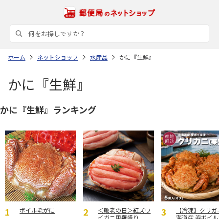
ホーム
ネットショップ
水産品
かに『生鮮』
かに『生鮮』
かに『生鮮』ランキング
ボイル毛がに
＜敬老の日＞紅ズワ
【冷凍】クリガ
イガニ甲羅盛り
海道産 姿ボイル