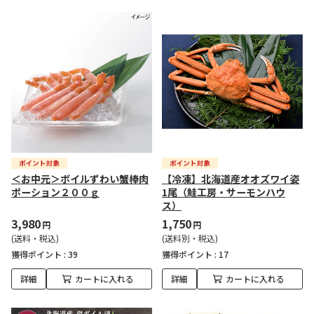
＜お中元＞ボイルずわい蟹棒肉
【冷凍】北海道産オオズワイ姿
ポーション２００ｇ
1尾（鮭工房・サーモンハウ
ス）
3,980
1,750
円
円
(送料・税込)
(送料別・税込)
獲得ポイント :
39
獲得ポイント :
17
詳細
カートに入れる
詳細
カートに入れる