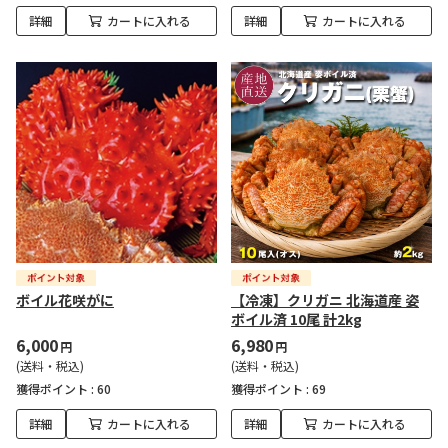
詳細
カートに入れる
詳細
カートに入れる
ボイル花咲がに
【冷凍】クリガニ 北海道産 姿
ボイル済 10尾 計2kg
6,000
6,980
円
円
(送料・税込)
(送料・税込)
獲得ポイント :
60
獲得ポイント :
69
詳細
カートに入れる
詳細
カートに入れる