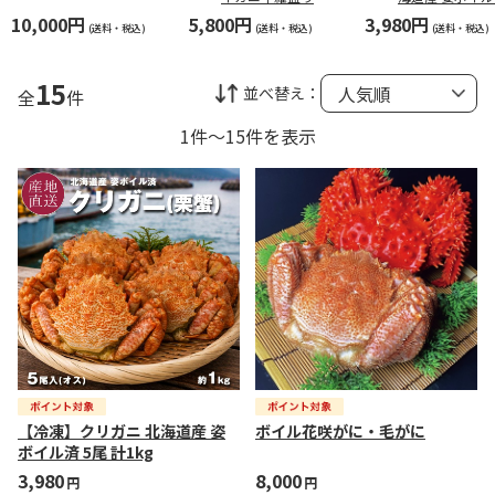
尾 計1kg
10,000円
5,800円
3,980円
(送料・税込)
(送料・税込)
(送料・税込)
15
並べ替え：
全
件
1件～15件を表示
【冷凍】クリガニ 北海道産 姿
ボイル花咲がに・毛がに
ボイル済 5尾 計1kg
3,980
8,000
円
円