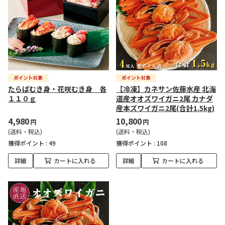
たらばむき身・花咲むき身 各
【冷凍】カネサン佐藤水産 北海
１１０ｇ
道産オオズワイガニ2尾 カナダ
産本ズワイガニ2尾(合計1.5kg)
4,980
10,800
円
円
(送料・税込)
(送料・税込)
獲得ポイント :
49
獲得ポイント :
108
詳細
カートに入れる
詳細
カートに入れる