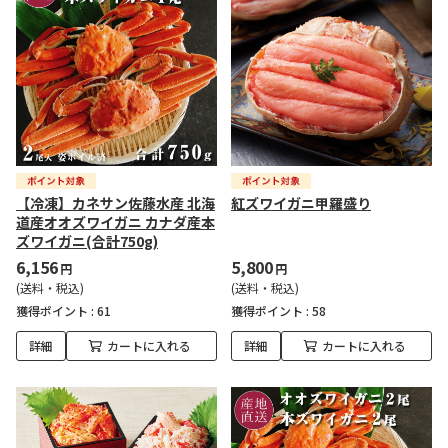
【冷凍】カネサン佐藤水産 北海
紅ズワイガニ甲羅盛り
道産オオズワイガニ カナダ産本
ズワイガニ(合計750g)
6,156
5,800
円
円
(送料・税込)
(送料・税込)
獲得ポイント :
61
獲得ポイント :
58
詳細
カートに入れる
詳細
カートに入れる