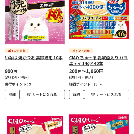
いなば 焼かつお 高齢猫用 10本
CIAO ちゅ～る 乳酸菌入り バラ
エティ 14g×40本
900
200
～1,960円
円
円
(送料別・税込)
(送料別・税込)
獲得ポイント :
9
獲得ポイント :
19 ～
詳細
カートに入れる
詳細
カートに入れる