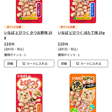
いなば とびつく かつお節味 25
いなば とびつく ほたて味 25g
g
110
110
円
円
(送料別・税込)
(送料別・税込)
獲得ポイント :
1
獲得ポイント :
1
詳細
カートに入れる
詳細
カートに入れる