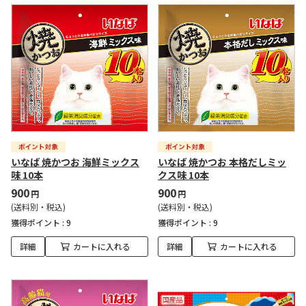
いなば 焼かつお 海鮮ミックス
いなば 焼かつお 本格だしミッ
味 10本
クス味 10本
900
900
円
円
(送料別・税込)
(送料別・税込)
獲得ポイント :
9
獲得ポイント :
9
詳細
カートに入れる
詳細
カートに入れる