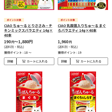
CIAO ちゅ～る とりささみ・チ
CIAO 乳酸菌入りちゅ～る まぐ
キンミックスバラエティ 14g×
ろバラエティ 14g×40本
40本
190
～1,880円
1,960
円
円
(送料別・税込)
(送料別・税込)
獲得ポイント :
18 ～
獲得ポイント :
19
詳細
カートに入れる
詳細
カートに入れる