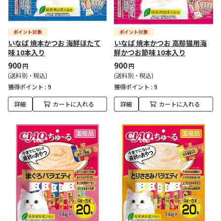
いなば 焼本かつお 海鮮ほたて
いなば 焼本かつお 高齢猫用海
味 10本入り
鮮かつお節味 10本入り
900
900
円
円
(送料別・税込)
(送料別・税込)
獲得ポイント :
9
獲得ポイント :
9
詳細
カートに入れる
詳細
カートに入れる