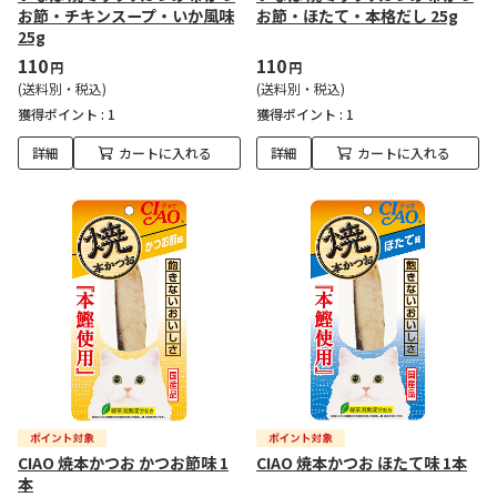
お節・チキンスープ・いか風味
お節・ほたて・本格だし 25g
25g
110
110
円
円
(送料別・税込)
(送料別・税込)
獲得ポイント :
1
獲得ポイント :
1
詳細
カートに入れる
詳細
カートに入れる
CIAO 焼本かつお かつお節味 1
CIAO 焼本かつお ほたて味 1本
本