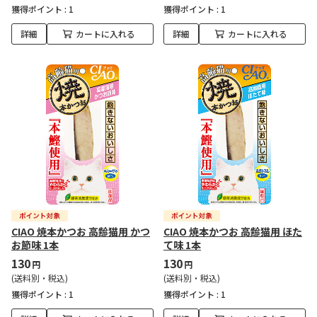
獲得ポイント :
1
獲得ポイント :
1
詳細
カートに入れる
詳細
カートに入れる
CIAO 焼本かつお 高齢猫用 かつ
CIAO 焼本かつお 高齢猫用 ほた
お節味 1本
て味 1本
130
130
円
円
(送料別・税込)
(送料別・税込)
獲得ポイント :
1
獲得ポイント :
1