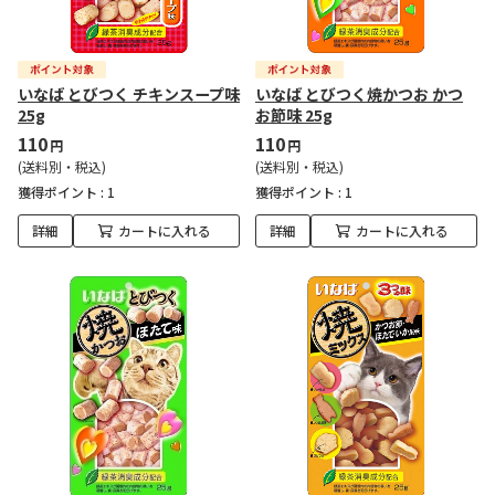
いなば とびつく チキンスープ味
いなば とびつく焼かつお かつ
25g
お節味 25g
110
110
円
円
(送料別・税込)
(送料別・税込)
獲得ポイント :
1
獲得ポイント :
1
詳細
カートに入れる
詳細
カートに入れる