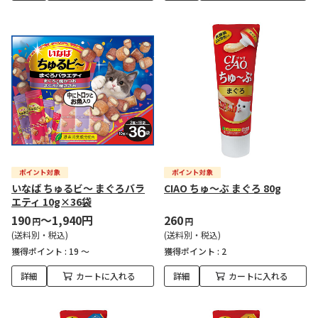
いなば ちゅるビ～ まぐろバラ
CIAO ちゅ～ぶ まぐろ 80g
エティ 10g×36袋
190
～1,940円
260
円
円
(送料別・税込)
(送料別・税込)
獲得ポイント :
19 ～
獲得ポイント :
2
詳細
カートに入れる
詳細
カートに入れる