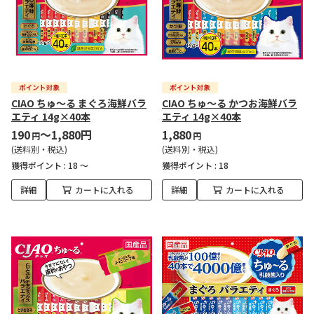
CIAO ちゅ～る まぐろ海鮮バラ
CIAO ちゅ～る かつお海鮮バラ
エティ 14g×40本
エティ 14g×40本
190
～1,880円
1,880
円
円
(送料別・税込)
(送料別・税込)
獲得ポイント :
18 ～
獲得ポイント :
18
詳細
カートに入れる
詳細
カートに入れる