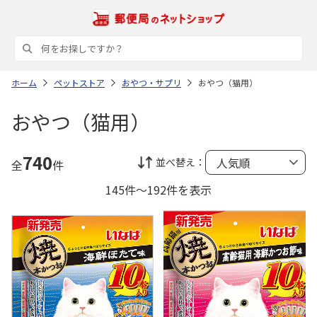
ホーム
ペットストア
おやつ・サプリ
おやつ（猫用）
おやつ（猫用）
740
並べ替え：
全
件
145件～192件を表示