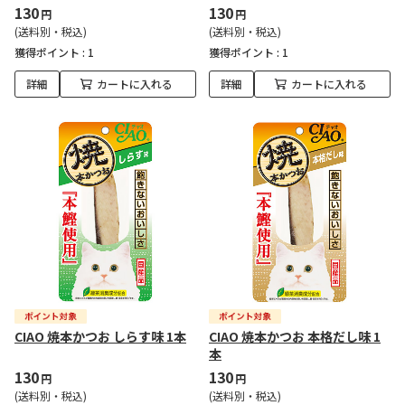
130
130
円
円
(送料別・税込)
(送料別・税込)
獲得ポイント :
1
獲得ポイント :
1
詳細
カートに入れる
詳細
カートに入れる
CIAO 焼本かつお しらす味 1本
CIAO 焼本かつお 本格だし味 1
本
130
130
円
円
(送料別・税込)
(送料別・税込)