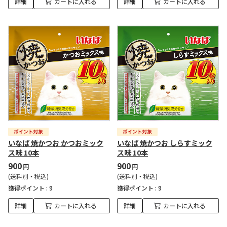
詳細
カートに入れる
詳細
カートに入れる
いなば 焼かつお かつおミック
いなば 焼かつお しらすミック
ス味 10本
ス味 10本
900
900
円
円
(送料別・税込)
(送料別・税込)
獲得ポイント :
9
獲得ポイント :
9
詳細
カートに入れる
詳細
カートに入れる