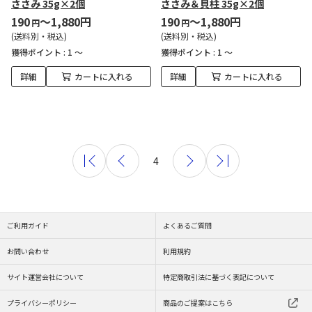
ささみ 35g×2個
ささみ＆貝柱 35g×2個
190
～1,880円
190
～1,880円
円
円
(送料別・税込)
(送料別・税込)
獲得ポイント :
1 ～
獲得ポイント :
1 ～
詳細
カートに入れる
詳細
カートに入れる
4
ご利用ガイド
よくあるご質問
お問い合わせ
利用規約
サイト運営会社について
特定商取引法に基づく表記について
プライバシーポリシー
商品のご提案はこちら