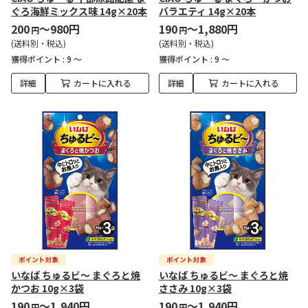
ぐろ海鮮ミックス味 14g×20本
バラエティ 14g×20本
200
～980円
190
～1,880円
円
円
(送料別・税込)
(送料別・税込)
獲得ポイント :
9 ～
獲得ポイント :
9 ～
詳細
カートに入れる
詳細
カートに入れる
いなば ちゅるビ～ まぐろと焼
いなば ちゅるビ～ まぐろと焼
かつお 10g×3袋
ささみ 10g×3袋
190
～1,940円
190
～1,940円
円
円