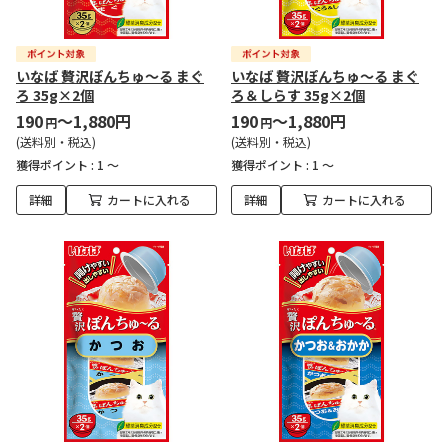
いなば 贅沢ぽんちゅ～る まぐ
いなば 贅沢ぽんちゅ～る まぐ
ろ 35g×2個
ろ＆しらす 35g×2個
190
～1,880円
190
～1,880円
円
円
(送料別・税込)
(送料別・税込)
獲得ポイント :
1 ～
獲得ポイント :
1 ～
詳細
カートに入れる
詳細
カートに入れる