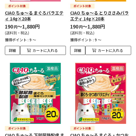
CIAO ちゅ～る まぐろバラエテ
CIAO ちゅ～る とりささみバラ
ィ 14g×20本
エティ 14g×20本
190
～1,880円
190
～1,880円
円
円
(送料別・税込)
(送料別・税込)
獲得ポイント :
9 ～
獲得ポイント :
9 ～
詳細
カートに入れる
詳細
カートに入れる
CIAO ちゅ～る 下部尿路配慮 ま
CIAO ちゅ～る まぐろ・かつお