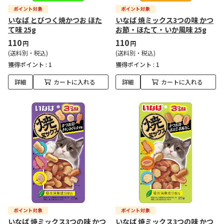
いなば とびつく焼かつお ほた
いなば 焼ミックス3つの味 かつ
て味 25g
お節・ほたて・いか風味 25g
110
110
円
円
(送料別・税込)
(送料別・税込)
獲得ポイント :
1
獲得ポイント :
1
詳細
カートに入れる
詳細
カートに入れる
いなば 焼ミックス3つの味 かつ
いなば 焼ミックス3つの味 かつ